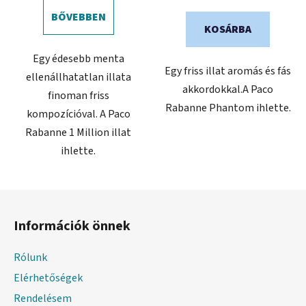
BŐVEBBEN
KOSÁRBA
Egy édesebb menta
Egy friss illat aromás és fás
ellenállhatatlan illata
akkordokkal.A Paco
finoman friss
Rabanne Phantom ihlette.
kompozícióval. A Paco
Rabanne 1 Million illat
ihlette.
L
á
Információk önnek
b
l
Rólunk
é
Elérhetőségek
c
Rendelésem