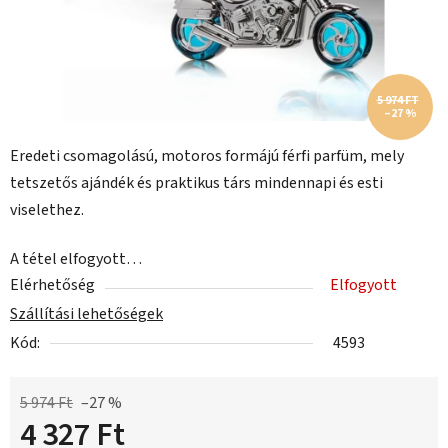
5 974 FT
–27 %
Eredeti csomagolású, motoros formájú férfi parfüm, mely
tetszetős ajándék és praktikus társ mindennapi és esti
viselethez.
A tétel elfogyott…
Elérhetőség
Elfogyott
Szállítási lehetőségek
Kód:
4593
5 974 Ft
–27 %
4 327 Ft