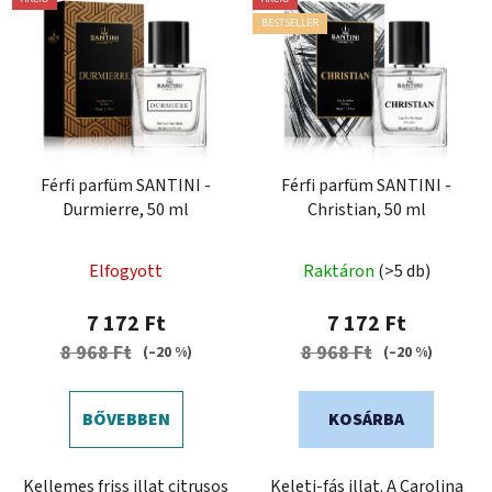
BESTSELLER
Férfi parfüm SANTINI -
Férfi parfüm SANTINI -
Durmierre, 50 ml
Christian, 50 ml
A
A
Elfogyott
Raktáron
(>5 db)
termék
termék
átlagos
átlagos
7 172 Ft
7 172 Ft
értékelése
értékelése
8 968 Ft
8 968 Ft
(–20 %)
(–20 %)
5-
5-
ből
ből
BŐVEBBEN
KOSÁRBA
5,0
5,0
csillag.
csillag.
Kellemes friss illat citrusos
Keleti-fás illat. A Carolina