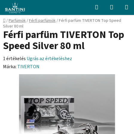
Ugrás
Keresés
KOSÁR
a
fő
Kezdőlap
/
Parfümök
/
Férfi parfümök
/
Férfi parfüm TIVERTON Top Speed ​​​​
tartalomhoz
Silver 80 ml
Férfi parfüm TIVERTON Top
Speed ​​​​Silver 80 ml
A
1 értékelés
Ugrás az értékeléshez
termék
Márka:
TIVERTON
átlagos
értékelése
5-
ből
5,0
csillag.