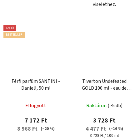
viselethez.
AKCIÓ
BESTSELLER
Férfi parfüm SANTINI -
Tiverton Undefeated
Daniell, 50 ml
GOLD 100 ml - eau de
parfum férfiaknak
Elfogyott
Raktáron
(>5 db)
7 172 Ft
3 728 Ft
8 968 Ft
4 477 Ft
(–20 %)
(–16 %)
Egységár:
3 728 Ft / 100 ml