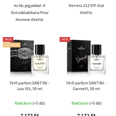
és fás jegyekkel. A
Herrera 212 VIP illat
Dolce&Gabbana Pour
ihlette.
Homme ihlette.
AKCIÓ
AKCIÓ
BESTSELLER
Férfi parfüm SANTINI -
Férfi parfüm SANTINI -
Luis XIV., 50 ml
Garmett, 50 ml
A
Raktáron
(>5 db)
Raktáron
(>5 db)
termék
átlagos
7 172 Ft
7 172 Ft