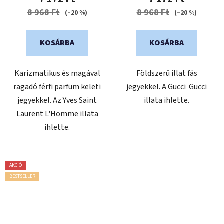
értékelése
8 968 Ft
8 968 Ft
(–20 %)
(–20 %)
5-
ből
KOSÁRBA
KOSÁRBA
5,0
csillag.
Karizmatikus és magával
Földszerű illat fás
ragadó férfi parfüm keleti
jegyekkel. A Gucci Gucci
jegyekkel. Az Yves Saint
illata ihlette.
Laurent L'Homme illata
ihlette.
AKCIÓ
BESTSELLER