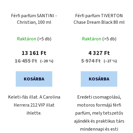
Férfi parfüm SANTINI -
Férfi parfüm TIVERTON
Christian, 100 ml
Chase Dream Black 80 ml
A
Raktáron
(>5 db)
Raktáron
(>5 db)
termék
átlagos
13 161 Ft
4 327 Ft
értékelése
16 455 Ft
5 974 Ft
(–20 %)
(–27 %)
5-
ből
KOSÁRBA
KOSÁRBA
5,0
csillag.
Keleti-fás illat. A Carolina
Eredeti csomagolású,
Herrera 212 VIP illat
motoros formájú férfi
ihlette.
parfüm, mely tetszetős
ajándék és praktikus társ
mindennapi és esti