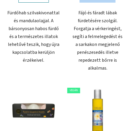
Fürdőhab szilvakivonattal
Fájó és fáradt lábak
és mandulaolajjal. A
fürdetésére szolgál.
bársonyosan habos fürdő
Forgatja a vérkeringést,
és a természetes illatok
segíti a felmelegedést és
lehetővé teszik, hogy újra
a sarkakon megjelenő
kapcsolatba kerüljön
penészesedés illetve
érzékeivel.
repedezett bőrre is
alkalmas.
VEGÁN