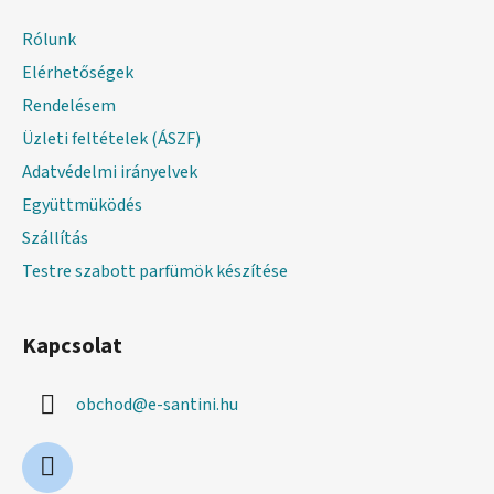
b
l
Rólunk
é
Elérhetőségek
c
Rendelésem
Üzleti feltételek (ÁSZF)
Adatvédelmi irányelvek
Együttmüködés
Szállítás
Testre szabott parfümök készítése
Kapcsolat
obchod
@
e-santini.hu