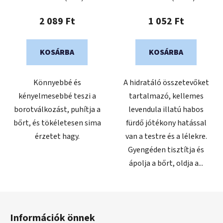
termék
átlagos
2 089 Ft
1 052 Ft
értékelése
5-
KOSÁRBA
KOSÁRBA
ből
0,0
Könnyebbé és
A hidratáló összetevőket
csillag.
kényelmesebbé teszi a
tartalmazó, kellemes
borotválkozást, puhítja a
levendula illatú habos
bőrt, és tökéletesen sima
fürdő jótékony hatással
érzetet hagy.
van a testre és a lélekre.
Gyengéden tisztítja és
ápolja a bőrt, oldja a...
L
á
Információk önnek