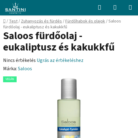
Ugrás
Keresés
KOSÁR
a
fő
Kezdőlap
/
Test
/
Zuhanyozás és fürdés
/
Fürdőhabok és olajok
/
Saloos
tartalomhoz
fürdőolaj - eukaliptusz és kakukkfű
Saloos fürdőolaj -
eukaliptusz és kakukkfű
A
Nincs értékelés
Ugrás az értékeléshez
termék
Márka:
Saloos
átlagos
VEGÁN
értékelése
5-
ből
0,0
csillag.