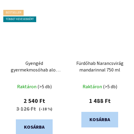
BESTSELLER
TÖBBET KEVESEBBÉRT
Gyengéd
Fürdőhab Narancsvirág
gyermekmosóhab aloe
mandarinnal 750 ml
verával SANTIN, 150 ml
Raktáron
(>5 db)
Raktáron
(>5 db)
2 540 Ft
1 488 Ft
3 126 Ft
(–18 %)
KOSÁRBA
KOSÁRBA