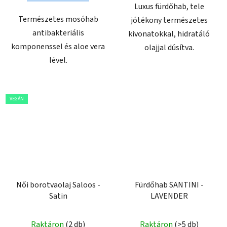
Luxus fürdőhab, tele
Természetes mosóhab
jótékony természetes
antibakteriális
kivonatokkal, hidratáló
komponenssel és aloe vera
olajjal dúsítva.
lével.
VEGÁN
Női borotvaolaj Saloos -
Fürdőhab SANTINI -
Satin
LAVENDER
A
Raktáron
(2 db)
Raktáron
(>5 db)