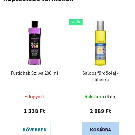
VEGÁN
Fürdőhab Szilva 200 ml
Saloos fürdőolaj -
Lábakra
Elfogyott
Raktáron
(4 db)
1 338 Ft
2 089 Ft
BŐVEBBEN
KOSÁRBA