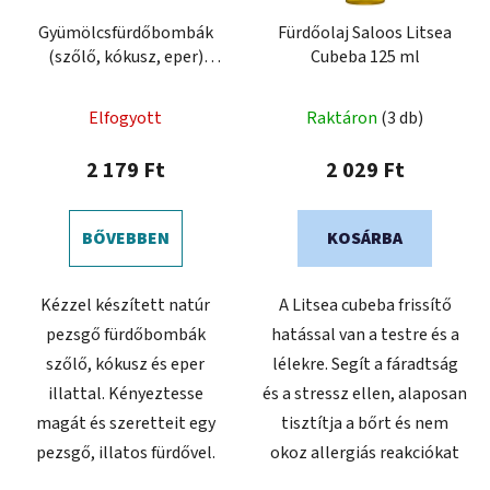
Gyümölcsfürdőbombák
Fürdőolaj Saloos Litsea
(szőlő, kókusz, eper)
Cubeba 125 ml
3x45 g
Elfogyott
Raktáron
(3 db)
2 179 Ft
2 029 Ft
BŐVEBBEN
KOSÁRBA
Kézzel készített natúr
A Litsea cubeba frissítő
pezsgő fürdőbombák
hatással van a testre és a
szőlő, kókusz és eper
lélekre. Segít a fáradtság
illattal. Kényeztesse
és a stressz ellen, alaposan
magát és szeretteit egy
tisztítja a bőrt és nem
pezsgő, illatos fürdővel.
okoz allergiás reakciókat