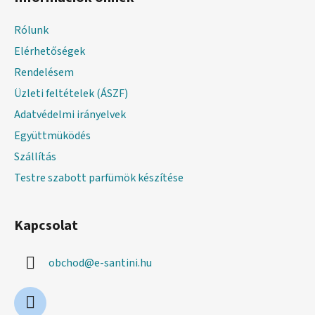
b
l
Rólunk
é
Elérhetőségek
c
Rendelésem
Üzleti feltételek (ÁSZF)
Adatvédelmi irányelvek
Együttmüködés
Szállítás
Testre szabott parfümök készítése
Kapcsolat
obchod
@
e-santini.hu