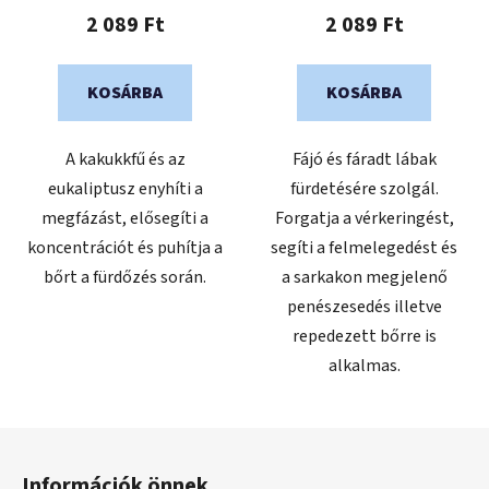
2 089 Ft
2 089 Ft
KOSÁRBA
KOSÁRBA
A kakukkfű és az
Fájó és fáradt lábak
eukaliptusz enyhíti a
fürdetésére szolgál.
megfázást, elősegíti a
Forgatja a vérkeringést,
koncentrációt és puhítja a
segíti a felmelegedést és
bőrt a fürdőzés során.
a sarkakon megjelenő
penészesedés illetve
repedezett bőrre is
alkalmas.
L
á
Információk önnek