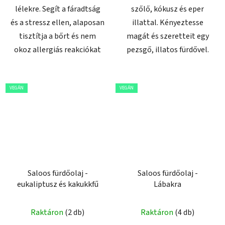
lélekre. Segít a fáradtság
szőlő, kókusz és eper
és a stressz ellen, alaposan
illattal. Kényeztesse
tisztítja a bőrt és nem
magát és szeretteit egy
okoz allergiás reakciókat
pezsgő, illatos fürdővel.
VEGÁN
VEGÁN
Saloos fürdőolaj -
Saloos fürdőolaj -
eukaliptusz és kakukkfű
Lábakra
Raktáron
(2 db)
Raktáron
(4 db)