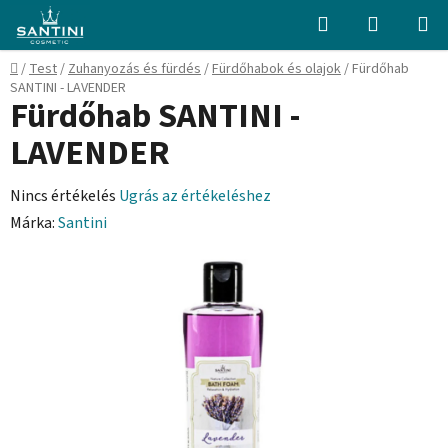
Ugrás
Keresés
KOSÁR
a
fő
Kezdőlap
/
Test
/
Zuhanyozás és fürdés
/
Fürdőhabok és olajok
/
Fürdőhab
tartalomhoz
SANTINI - LAVENDER
Fürdőhab SANTINI -
LAVENDER
A
Nincs értékelés
Ugrás az értékeléshez
termék
Márka:
Santini
átlagos
értékelése
5-
ből
0,0
csillag.