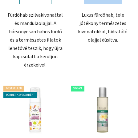
Fürdőhab szilvakivonattal
Luxus fürdőhab, tele
és mandulaolajjal. A
jótékony természetes
bársonyosan habos fürdő
kivonatokkal, hidratáló
és a természetes illatok
olajjal dúsítva.
lehetővé teszik, hogy újra
kapcsolatba kerüljön
érzékeivel.
BESTSELLER
VEGÁN
TÖBBET KEVESEBBÉRT