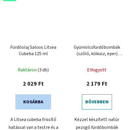
Fürdőolaj Saloos Litsea
Gyümölcsfürdőbombák
Cubeba 125 ml
(szőlő, kókusz, eper)
3x45 g
Raktáron
(3 db)
Elfogyott
2 029 Ft
2 179 Ft
KOSÁRBA
BŐVEBBEN
A Litsea cubeba frissítő
Kézzel készített natúr
hatással van a testre és a
pezsgő fürdőbombák