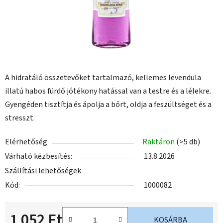
A hidratáló összetevőket tartalmazó, kellemes levendula
illatú habos fürdő jótékony hatással van a testre és a lélekre.
Gyengéden tisztítja és ápolja a bőrt, oldja a feszültséget és a
stresszt.
Elérhetőség
Raktáron
(>5 db)
Várható kézbesítés:
13.8.2026
Szállítási lehetőségek
Kód:
1000082
1 052 Ft
KOSÁRBA