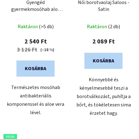
Gyengéd
Női borotvaolaj Saloos -
gyermekmosóhab aloe
Satin
verával SANTIN, 150 ml
Raktáron
(>5 db)
Raktáron
(2 db)
2 540 Ft
2 089 Ft
3 126 Ft
(–18 %)
KOSÁRBA
KOSÁRBA
Könnyebbé és
Természetes mosóhab
kényelmesebbé teszi a
antibakteriális
borotválkozást, puhítja a
komponenssel és aloe vera
bőrt, és tökéletesen sima
lével.
érzetet hagy.
VEGÁN