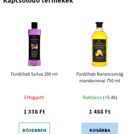
Kapcsolódó termékek
Fürdőhab Szilva 200 ml
Fürdőhab Narancsvirág
mandarinnal 750 ml
Elfogyott
Raktáron
(>5 db)
1 338 Ft
1 488 Ft
BŐVEBBEN
KOSÁRBA