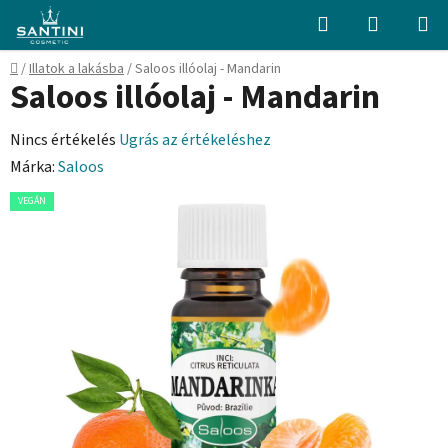
Ugrás
Keresés
KOSÁR
a
fő
Kezdőlap
/
Illatok a lakásba
/
Saloos illóolaj - Mandarin
tartalomhoz
Saloos illóolaj - Mandarin
A
Nincs értékelés
Ugrás az értékeléshez
termék
Márka:
Saloos
átlagos
VEGÁN
értékelése
5-
ből
0,0
csillag.