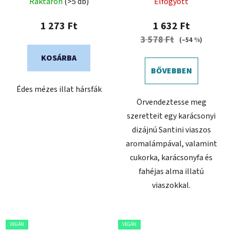
Raktáron
(>5 db)
Elfogyott
1 273 Ft
1 632 Ft
3 578 Ft
(–54 %)
KOSÁRBA
BŐVEBBEN
Édes mézes illat hársfák
Örvendeztesse meg
szeretteit egy karácsonyi
dizájnú Santini viaszos
aromalámpával, valamint
cukorka, karácsonyfa és
fahéjas alma illatú
viaszokkal.
VEGÁN
VEGÁN