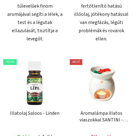
tűlevelűek finom
fertőtlenítő hatású
aromájával segíti a lélek, a
illóolaj, jótékony hatással
test és a légutak
van megfázás, légúti
ellazulását, tisztítja a
problémák és rovarok
levegőt.
ellen.
VEGÁN
AKCIÓ
Illatolaj Saloos - Linden
Aromalámpa illatos
viaszokkal SANTINI -
karácsonyi kiadás