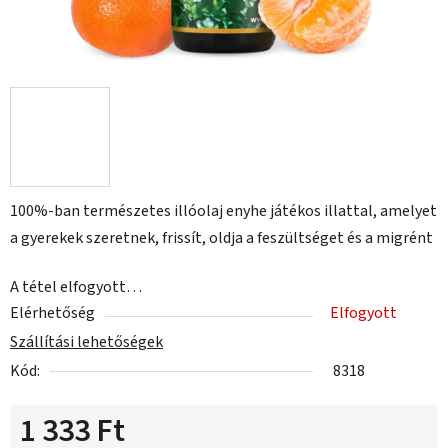
100%-ban természetes illóolaj enyhe játékos illattal, amelyet
a gyerekek szeretnek, frissít, oldja a feszültséget és a migrént
A tétel elfogyott…
Elérhetőség
Elfogyott
Szállítási lehetőségek
Kód:
8318
1 333 Ft