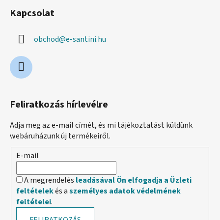
Kapcsolat
obchod
@
e-santini.hu
Feliratkozás hírlevélre
Adja meg az e-mail címét, és mi tájékoztatást küldünk
webáruházunk új termékeiről.
E-mail
A megrendelés
leadásával Ön elfogadja a Üzleti
feltételek
és a
személyes adatok védelmének
feltételei
.
FELIRATKOZÁS