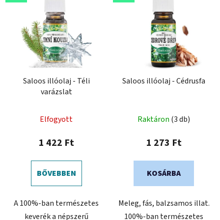
Saloos illóolaj - Téli
Saloos illóolaj - Cédrusfa
varázslat
Elfogyott
Raktáron
(3 db)
1 422 Ft
1 273 Ft
BŐVEBBEN
KOSÁRBA
A 100%-ban természetes
Meleg, fás, balzsamos illat.
keverék a népszerű
100%-ban természetes