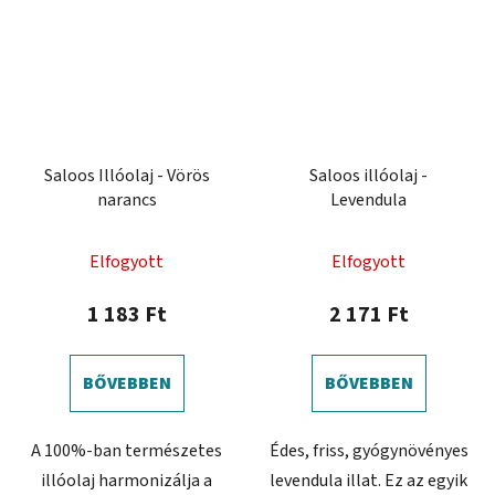
Saloos Illóolaj - Vörös
Saloos illóolaj -
narancs
Levendula
Elfogyott
Elfogyott
1 183 Ft
2 171 Ft
BŐVEBBEN
BŐVEBBEN
A 100%-ban természetes
Édes, friss, gyógynövényes
illóolaj harmonizálja a
levendula illat. Ez az egyik