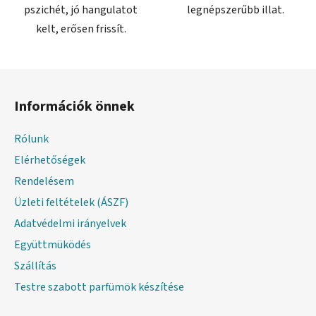
pszichét, jó hangulatot
legnépszerűbb illat.
kelt, erősen frissít.
L
á
Információk önnek
b
l
Rólunk
é
Elérhetőségek
c
Rendelésem
Üzleti feltételek (ÁSZF)
Adatvédelmi irányelvek
Együttmüködés
Szállítás
Testre szabott parfümök készítése