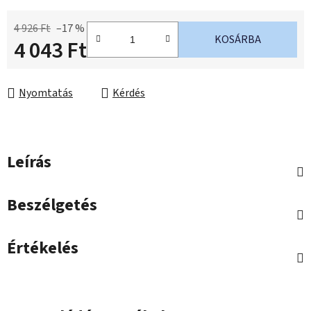
4 926 Ft
–17 %
KOSÁRBA
4 043 Ft
Egységár:
Nyomtatás
Kérdés
Leírás
Beszélgetés
Értékelés