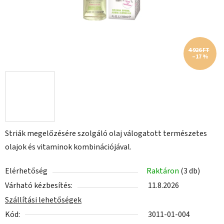
4 926 FT
–17 %
Striák megelőzésére szolgáló olaj válogatott természetes
olajok és vitaminok kombinációjával.
Elérhetőség
Raktáron
(3 db)
Várható kézbesítés:
11.8.2026
Szállítási lehetőségek
Kód:
3011-01-004