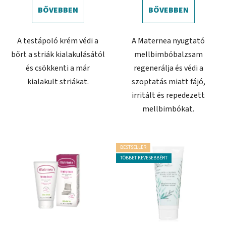
BŐVEBBEN
BŐVEBBEN
A testápoló krém védi a
A Maternea nyugtató
bőrt a striák kialakulásától
mellbimbóbalzsam
és csökkenti a már
regenerálja és védi a
kialakult striákat.
szoptatás miatt fájó,
irritált és repedezett
mellbimbókat.
BESTSELLER
TÖBBET KEVESEBBÉRT