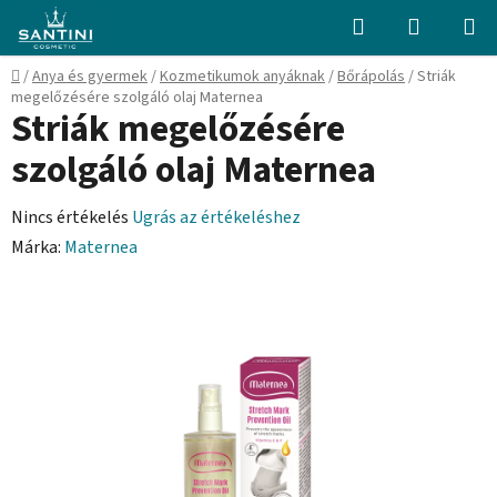
Ugrás
Keresés
KOSÁR
a
fő
Kezdőlap
/
Anya és gyermek
/
Kozmetikumok anyáknak
/
Bőrápolás
/
Striák
tartalomhoz
megelőzésére szolgáló olaj Maternea
Striák megelőzésére
szolgáló olaj Maternea
A
Nincs értékelés
Ugrás az értékeléshez
termék
Márka:
Maternea
átlagos
értékelése
5-
ből
0,0
csillag.