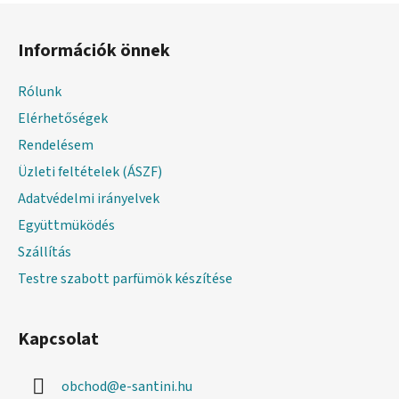
L
á
Információk önnek
b
l
Rólunk
é
Elérhetőségek
c
Rendelésem
Üzleti feltételek (ÁSZF)
Adatvédelmi irányelvek
Együttmüködés
Szállítás
Testre szabott parfümök készítése
Kapcsolat
obchod
@
e-santini.hu