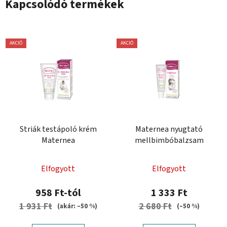
Kapcsolódó termékek
AKCIÓ
AKCIÓ
Striák testápoló krém
Maternea nyugtató
Maternea
mellbimbóbalzsam
Elfogyott
Elfogyott
958 Ft-tól
1 333 Ft
1 931 Ft
2 680 Ft
(akár: –50 %)
(–50 %)