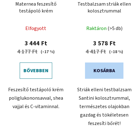
Maternea feszesítő
Testbalzsam striák ellen
testápoló krém
kolosztrummal
Elfogyott
Raktáron
(>5 db)
3 444 Ft
3 578 Ft
4 177 Ft
4 417 Ft
(–17 %)
(–18 %)
BŐVEBBEN
KOSÁRBA
Feszesítő testápoló krém
Striák elleni testbalzsam
poliglukononsavval, shea
Santini kolosztrummal,
vajjal és C-vitaminnal.
természetes olajokban
gazdag és tökéletesen
feszesíti bőrét!