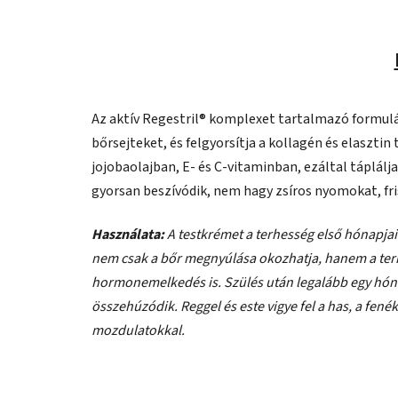
Az aktív Regestril® komplexet tartalmazó formul
bőrsejteket, és felgyorsítja a kollagén és elaszt
jojobaolajban, E- és C-vitaminban, ezáltal táplálja
gyorsan beszívódik, nem hagy zsíros nyomokat, fri
Használata:
A testkrémet a terhesség első hónapjaitó
nem csak a bőr megnyúlása okozhatja, hanem a ter
hormonemelkedés is. Szülés után legalább egy hóna
összehúzódik. Reggel és este vigye fel a has, a fené
mozdulatokkal.