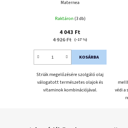
Maternea
Raktáron
(3 db)
4 043 Ft
4 926 Ft
(–17 %)
KOSÁRBA
Striák megelőzésére szolgáló olaj
válogatott természetes olajok és
mell
vitaminok kombinációjával.
védi a 
r
L
á