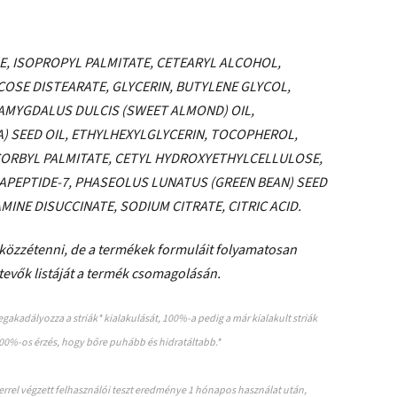
E, ISOPROPYL PALMITATE, CETEARYL ALCOHOL,
OSE DISTEARATE, GLYCERIN, BUTYLENE GLYCOL,
 AMYGDALUS DULCIS (SWEET ALMOND) OIL,
) SEED OIL, ETHYLHEXYLGLYCERIN, TOCOPHEROL,
CORBYL PALMITATE, CETYL HYDROXYETHYLCELLULOSE,
RAPEPTIDE-7, PHASEOLUS LUNATUS (GREEN BEAN) SEED
INE DISUCCINATE, SODIUM CITRATE, CITRIC ACID.
t közzétenni, de a termékek formuláit folyamatosan
zetevők listáját a termék csomagolásán.
gakadályozza a striák* kialakulását, 100%-a pedig a már kialakult striák
 100%-os érzés, hogy bőre puhább és hidratáltabb.*
errel végzett felhasználói teszt eredménye 1 hónapos használat után,