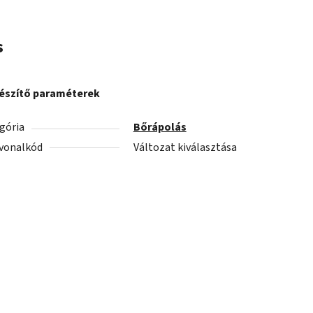
s
észítő paraméterek
gória
Bőrápolás
vonalkód
Változat kiválasztása