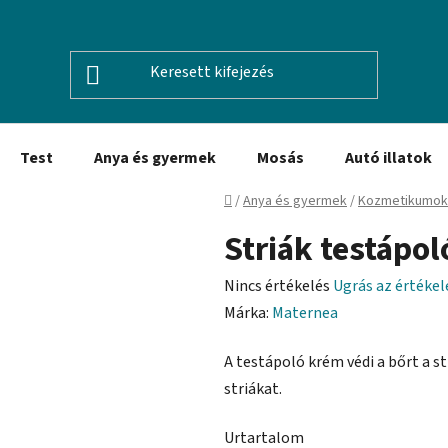
Test
Anya és gyermek
Mosás
Autó illatok
Kezdőlap
/
Anya és gyermek
/
Kozmetikumok
Striák testápo
A
Nincs értékelés
Ugrás az értéke
termék
Márka:
Maternea
átlagos
A testápoló krém védi a bőrt a st
értékelése
striákat.
5-
ből
Urtartalom
0,0