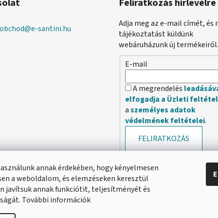
solat
Feliratkozás hírlevélre
Adja meg az e-mail címét, és 
obchod
@
e-santini.hu
tájékoztatást küldünk
webáruházunk új termékeiről
E-mail
A megrendelés
leadásáv
elfogadja a Üzleti feltéte
a
személyes adatok
védelmének feltételei
.
FELIRATKOZÁS
használunk annak érdekében, hogy kényelmesen
E
en a weboldalom, és elemzéseken keresztül
 javítsuk annak funkciótit, teljesítményét és
ságát. További információk