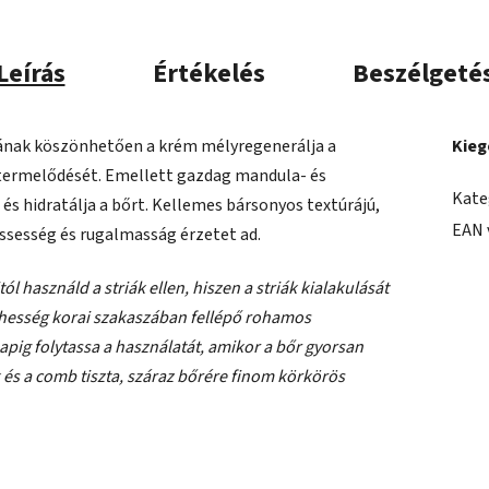
Leírás
Értékelés
Beszélgeté
ának köszönhetően a krém mélyregenerálja a
Kieg
in termelődését. Emellett gazdag mandula- és
Kate
 és hidratálja a bőrt. Kellemes bársonyos textúrájú,
EAN 
ssesség és rugalmasság érzetet ad.
l használd a striák ellen, hiszen a striák kialakulását
hesség korai szakaszában fellépő rohamos
pig folytassa a használatát, amikor a bőr gyorsan
k és a comb tiszta, száraz bőrére finom körkörös