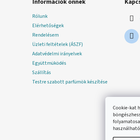
Információk önnek
Kapc
b
l
Rólunk
é
Elérhetőségek
c
Rendelésem
Üzleti feltételek (ÁSZF)
Adatvédelmi irányelvek
Együttmüködés
Szállítás
Testre szabott parfümök készítése
Cookie-kat 
böngészhess
folyamatosan
használható