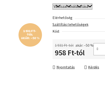
csillag.
Elérhetőség
Szállítási lehetőségek
Kód:
1 931 FT-
TÓL
AKÁR: –50 %
1 931 Ft-tól
akár: –50 %
958 Ft
-tól
Egységár:
Nyomtatás
Kérdés