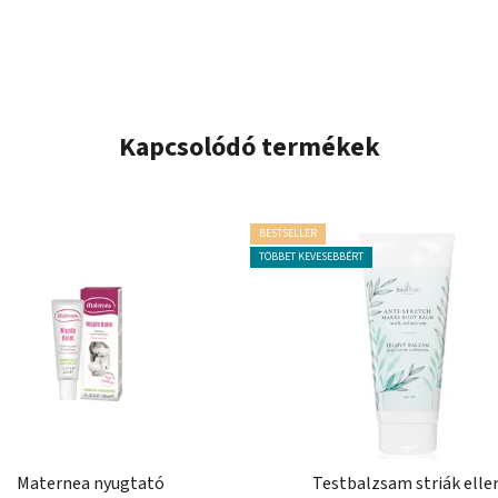
Kapcsolódó termékek
BESTSELLER
TÖBBET KEVESEBBÉRT
Maternea nyugtató
Testbalzsam striák elle