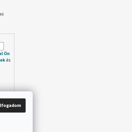
mi
.
al Ön
lek
és
lfogadom