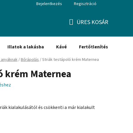
Bejelentkezés
Regisztráció
ÜRES KOSÁR
KOSÁR
Illatok a lakásba
Kávé
Fertőtlenítés
Ajánd
 anyáknak
/
Bőrápolás
/
Striák testápoló krém Maternea
ló krém Maternea
léshez
riák kialakulásától és csökkenti a már kialakult