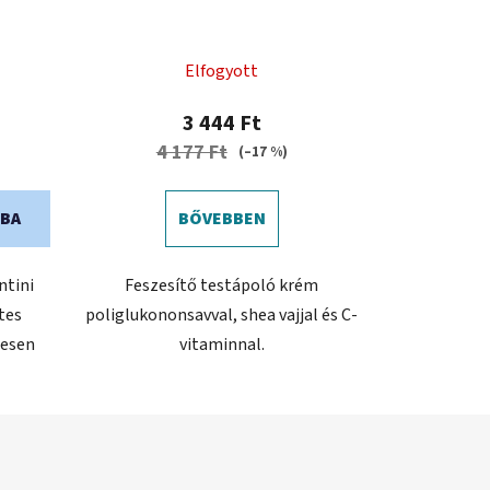
Elfogyott
3 444 Ft
4 177 Ft
(–17 %)
BA
BŐVEBBEN
ntini
Feszesítő testápoló krém
tes
poliglukononsavval, shea vajjal és C-
tesen
vitaminnal.