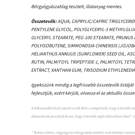
Bőrgyógyászatilag tesztelt, illatanyag mentes.
Összetevők:
AQUA, CAPRYLIC/CAPRIC TRIGLYCERID
PENTYLENE GLYCOL, POLYGLYCERYL-3 METHYLGLUC
GLYCERYL STEARATE, PEG-100 STEARATE, PRUNUS
POLYISOBUTENE, SIMMONDSIA CHINENSIS (JOJOBA
HELIANTHUS ANNUUS (SUNFLOWER) SEED OIL, AS
RUTIN, PALMITOYL TRIPEPTIDE-1, PALMITOYL TET
EXTRACT, XANTHAN GUM, TRISODIUM ETHYLENEDIAM
Igyekszünk mindig a legfrissebb összetevők listájá
fejlesztjük, ezért kérjük, olvassa el az aktuális öss
A felhasználói teszt szerint a nők 96%-a megerősíti, hogy a termék me
állapotának javulását és azt, hogy a termék segít eltávolítani őket*.
* Terhes nőkön, nőgyógyász felügyelete mellett, önértékelési módsz