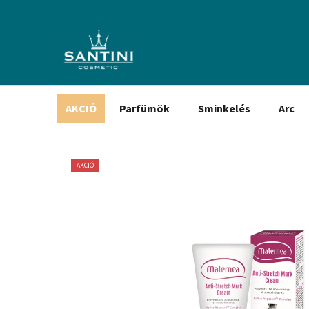
Ugrás
a
fő
tartalomhoz
AKCIÓ
Parfümök
Sminkelés
Arc
AKCIÓ