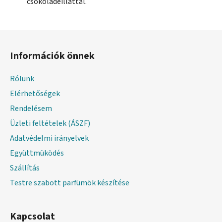
csokoládéillattal.
L
á
Információk önnek
b
l
Rólunk
é
Elérhetőségek
c
Rendelésem
Üzleti feltételek (ÁSZF)
Adatvédelmi irányelvek
Együttmüködés
Szállítás
Testre szabott parfümök készítése
Kapcsolat