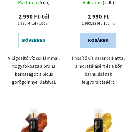
Raktáron
(5 db)
Raktáron
(2 db)
2 990 Ft-tól
2 990 Ft
Egységár:
Egységár:
2 990 Ft-tól / 100 ml
1 993,33 Ft / 100 ml
BŐVEBBEN
KOSÁRBA
Világosító víz csillámmal,
Frissítő víz narancsillattal
hogy fokozza a bronz
a hidratálásért és a bőr
barnaságot a lédús
barnulásának
görögdinnye illatával.
felgyorsításáért.