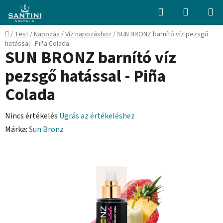
Ugrás
Keresés
KOSÁR
a
fő
Kezdőlap
/
Test
/
Napozás
/
Víz napozáshoz
/
SUN BRONZ barnító víz pezsgő
tartalomhoz
hatással - Piña Colada
SUN BRONZ barnító víz
pezsgő hatással - Piña
Colada
A
Nincs értékelés
Ugrás az értékeléshez
termék
Márka:
Sun Bronz
átlagos
értékelése
5-
ből
0,0
csillag.