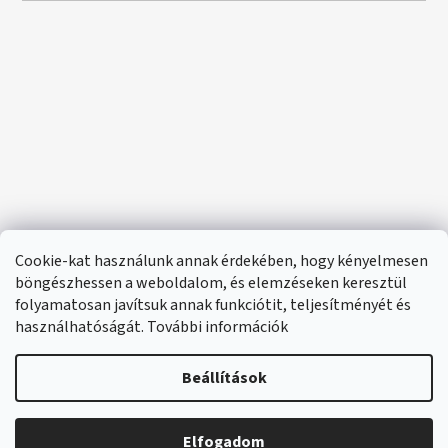
Cookie-kat használunk annak érdekében, hogy kényelmesen
böngészhessen a weboldalom, és elemzéseken keresztül
folyamatosan javítsuk annak funkciótit, teljesítményét és
használhatóságát. További információk
Beállítások
Elfogadom
🔴 Parfümök és illatok –20%
Shoptet készítette