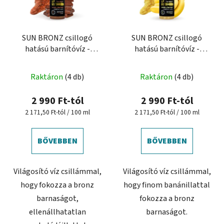
SUN BRONZ csillogó
SUN BRONZ csillogó
hatású barnítóvíz -
hatású barnítóvíz -
Chocolate
Banana
Raktáron
(4 db)
Raktáron
(4 db)
2 990 Ft-tól
2 990 Ft-tól
Egységár:
Egységár:
2 171,50 Ft-tól / 100 ml
2 171,50 Ft-tól / 100 ml
BŐVEBBEN
BŐVEBBEN
Világosító víz csillámmal,
Világosító víz csillámmal,
hogy fokozza a bronz
hogy finom banánillattal
barnaságot,
fokozza a bronz
ellenállhatatlan
barnaságot.