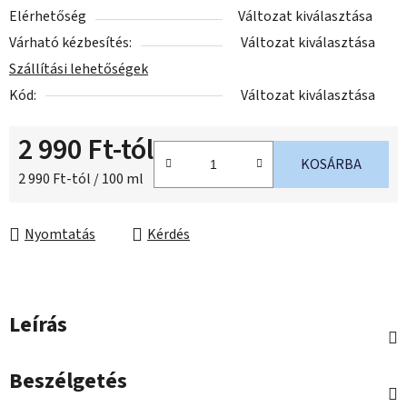
Elérhetőség
Változat kiválasztása
Várható kézbesítés:
Változat kiválasztása
Szállítási lehetőségek
Kód:
Változat kiválasztása
2 990 Ft
-tól
KOSÁRBA
Egységár:
2 990 Ft-tól / 100 ml
Nyomtatás
Kérdés
Leírás
Beszélgetés