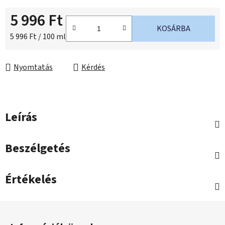
5 996 Ft
KOSÁRBA
Egységár:
5 996 Ft / 100 ml
Nyomtatás
Kérdés
Leírás
Beszélgetés
Értékelés
L
á