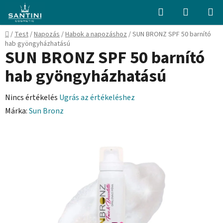
Ugrás
Keresés
KOSÁR
a
fő
Kezdőlap
/
Test
/
Napozás
/
Habok a napozáshoz
/
SUN BRONZ SPF 50 barnító
tartalomhoz
hab gyöngyházhatású
SUN BRONZ SPF 50 barnító
hab gyöngyházhatású
A
Nincs értékelés
Ugrás az értékeléshez
termék
Márka:
Sun Bronz
átlagos
értékelése
5-
ből
0,0
csillag.