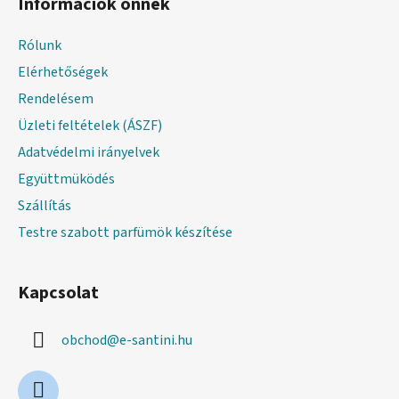
Információk önnek
b
l
Rólunk
é
Elérhetőségek
c
Rendelésem
Üzleti feltételek (ÁSZF)
Adatvédelmi irányelvek
Együttmüködés
Szállítás
Testre szabott parfümök készítése
Kapcsolat
obchod
@
e-santini.hu