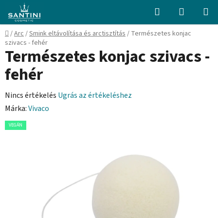
Ugrás
Keresés
KOSÁR
a
fő
Kezdőlap
/
Arc
/
Smink eltávolítása és arctisztítás
/
Természetes konjac
tartalomhoz
szivacs - fehér
Természetes konjac szivacs -
fehér
A
Nincs értékelés
Ugrás az értékeléshez
termék
Márka:
Vivaco
átlagos
VEGÁN
értékelése
5-
ből
0,0
csillag.