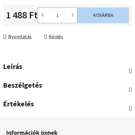
1 488 Ft
KOSÁRBA
Egységár:
Nyomtatás
Kérdés
Leírás
Beszélgetés
Értékelés
L
á
Információk önnek