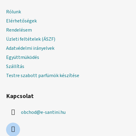
b
l
Rólunk
é
Elérhetőségek
c
Rendelésem
Üzleti feltételek (ÁSZF)
Adatvédelmi irányelvek
Együttmüködés
Szállítás
Testre szabott parfümök készítése
Kapcsolat
obchod
@
e-santini.hu