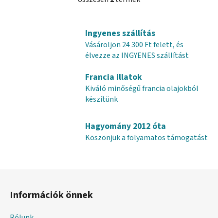
L
i
s
Ingyenes szállítás
t
Vásároljon 24 300 Ft felett, és
a
élvezze az INGYENES szállítást
i
r
Francia illatok
á
Kiváló minőségű francia olajokból
n
készítünk
y
í
t
Hagyomány 2012 óta
á
Köszönjük a folyamatos támogatást
s
e
l
L
e
á
m
Információk önnek
e
b
i
l
Rólunk