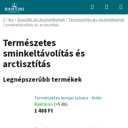
Ugrás
Keresés
KOSÁR
a
fő
Kezdőlap
/
Arc
/
Speciális arc kozmetikumok
/
Természetes arc kozmetikumok
tartalomhoz
/
Sminkeltávolítás és arctisztítás
Természetes
sminkeltávolítás és
arctisztítás
Legnépszerűbb termékek
Természetes konjac szivacs - fehér
Raktáron
(>5 db)
1 488 Ft