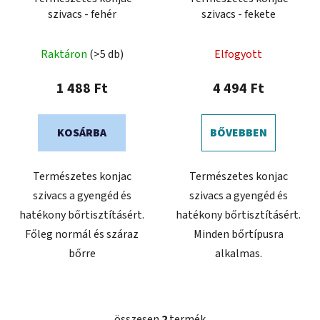
k
z
szivacs - fehér
szivacs - fekete
l
é
i
s
s
Raktáron
(>5 db)
Elfogyott
e
t
1 488 Ft
4 494 Ft
á
j
a
KOSÁRBA
BŐVEBBEN
Természetes konjac
Természetes konjac
szivacs a gyengéd és
szivacs a gyengéd és
hatékony bőrtisztításért.
hatékony bőrtisztításért.
Főleg normál és száraz
Minden bőrtípusra
bőrre
alkalmas.
összesen
2
termék