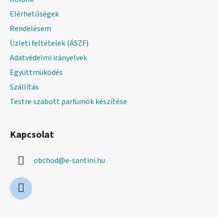
é
Elérhetőségek
c
Rendelésem
Üzleti feltételek (ÁSZF)
Adatvédelmi irányelvek
Együttmüködés
Szállítás
Testre szabott parfümök készítése
Kapcsolat
obchod
@
e-santini.hu