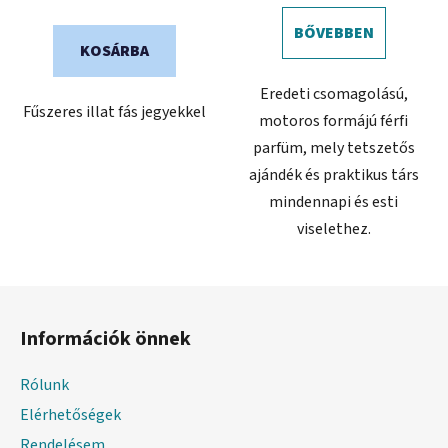
ből
BŐVEBBEN
5,0
KOSÁRBA
csillag.
Eredeti csomagolású,
Fűszeres illat fás jegyekkel
motoros formájú férfi
parfüm, mely tetszetős
ajándék és praktikus társ
mindennapi és esti
viselethez.
L
á
Információk önnek
b
l
Rólunk
é
Elérhetőségek
c
Rendelésem