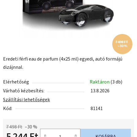
7 498 FT
–30 %
Eredeti férfi eau de parfum (4x25 ml) egyedi, autó formájú
dizájnnal.
Elérhetőség
Raktáron
(3 db)
Várható kézbesítés:
13.8.2026
Szállítási lehetőségek
Kód:
81141
7 498 Ft
–30 %
5 244 Ft
KOSÁRBA