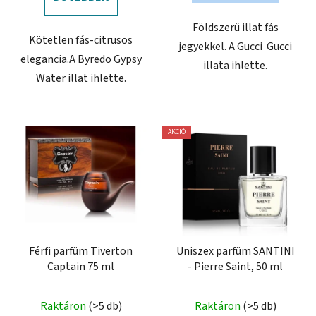
Földszerű illat fás
Kötetlen fás-citrusos
jegyekkel. A Gucci Gucci
elegancia.A Byredo Gypsy
illata ihlette.
Water illat ihlette.
AKCIÓ
Férfi parfüm Tiverton
Uniszex parfüm SANTINI
Captain 75 ml
- Pierre Saint, 50 ml
Raktáron
(>5 db)
Raktáron
(>5 db)