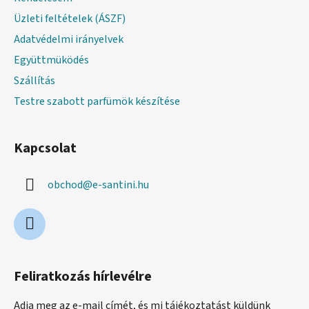
Üzleti feltételek (ÁSZF)
Adatvédelmi irányelvek
Együttmüködés
Szállítás
Testre szabott parfümök készítése
Kapcsolat
obchod
@
e-santini.hu
Feliratkozás hírlevélre
Adja meg az e-mail címét, és mi tájékoztatást küldünk