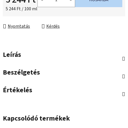
Egységár:
5 244 Ft / 100 ml
Nyomtatás
Kérdés
Leírás
Beszélgetés
Értékelés
Kapcsolódó termékek