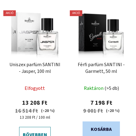
AKCIÓ
AKCIÓ
Uniszex parfüm SANTINI
Férfi parfüm SANTINI -
- Jasper, 100 ml
Garmett, 50 ml
Elfogyott
Raktáron
(>5 db)
13 208 Ft
7 198 Ft
16 514 Ft
9 001 Ft
(–20 %)
(–20 %)
Egységár:
13 208 Ft / 100 ml
KOSÁRBA
BŐVEBBEN