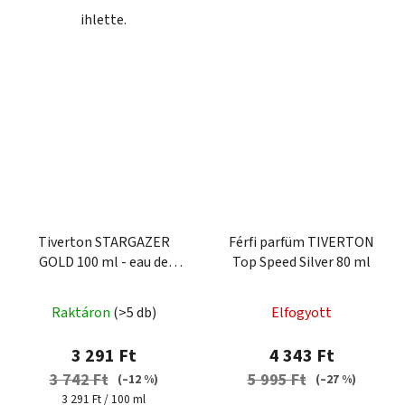
ihlette.
Tiverton STARGAZER
Férfi parfüm TIVERTON
GOLD 100 ml - eau de
Top Speed ​​​​Silver 80 ml
parfum férfiaknak
A
Raktáron
(>5 db)
Elfogyott
termék
átlagos
3 291 Ft
4 343 Ft
értékelése
3 742 Ft
5 995 Ft
(–12 %)
(–27 %)
5-
Egységár:
3 291 Ft / 100 ml