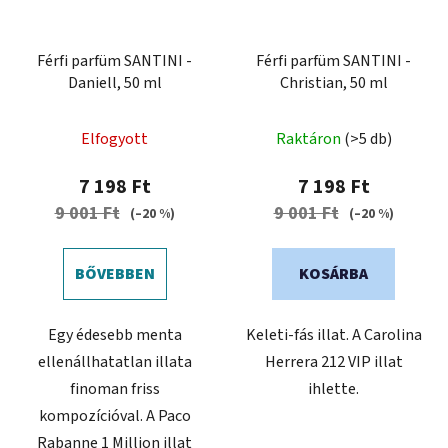
Férfi parfüm SANTINI -
Férfi parfüm SANTINI -
Daniell, 50 ml
Christian, 50 ml
A
Elfogyott
Raktáron
(>5 db)
termék
átlagos
7 198 Ft
7 198 Ft
értékelése
9 001 Ft
9 001 Ft
(–20 %)
(–20 %)
5-
ből
BŐVEBBEN
KOSÁRBA
5,0
csillag.
Egy édesebb menta
Keleti-fás illat. A Carolina
ellenállhatatlan illata
Herrera 212 VIP illat
finoman friss
ihlette.
kompozícióval. A Paco
Rabanne 1 Million illat