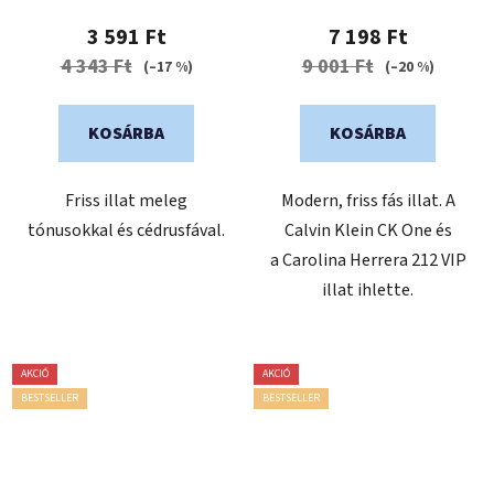
3 591 Ft
7 198 Ft
4 343 Ft
9 001 Ft
(–17 %)
(–20 %)
KOSÁRBA
KOSÁRBA
Friss illat meleg
Modern, friss fás illat. A
tónusokkal és cédrusfával.
Calvin Klein CK One és
a Carolina Herrera 212 VIP
illat ihlette.
AKCIÓ
AKCIÓ
BESTSELLER
BESTSELLER