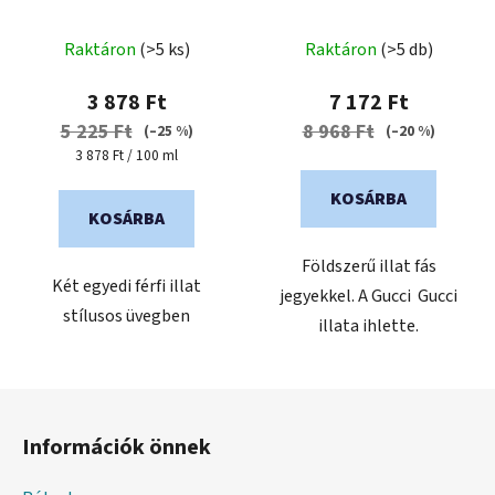
de parfum férfiaknak
Raktáron
(>5 ks)
Raktáron
(>5 db)
3 878 Ft
7 172 Ft
5 225 Ft
8 968 Ft
(–25 %)
(–20 %)
Egységár:
3 878 Ft / 100 ml
KOSÁRBA
KOSÁRBA
Földszerű illat fás
Két egyedi férfi illat
jegyekkel. A Gucci Gucci
stílusos üvegben
illata ihlette.
L
á
Információk önnek
b
l