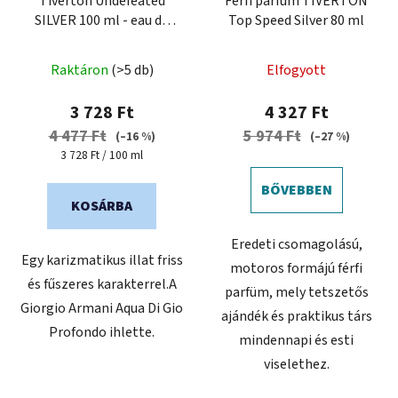
Tiverton Undefeated
Férfi parfüm TIVERTON
SILVER 100 ml - eau de
Top Speed ​​​​Silver 80 ml
parfum férfiaknak
A
Raktáron
(>5 db)
Elfogyott
termék
átlagos
3 728 Ft
4 327 Ft
értékelése
4 477 Ft
5 974 Ft
(–16 %)
(–27 %)
5-
Egységár:
3 728 Ft / 100 ml
ből
BŐVEBBEN
5,0
KOSÁRBA
csillag.
Eredeti csomagolású,
Egy karizmatikus illat friss
motoros formájú férfi
és fűszeres karakterrel.A
parfüm, mely tetszetős
Giorgio Armani Aqua Di Gio
ajándék és praktikus társ
Profondo ihlette.
mindennapi és esti
viselethez.