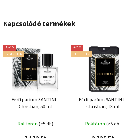
Kapcsolódó termékek
AKCIÓ
AKCIÓ
BESTSELLER
BESTSELLER
Férfi parfüm SANTINI -
Férfi parfüm SANTINI -
Christian, 50 ml
Christian, 18 ml
A
Raktáron
(>5 db)
Raktáron
(>5 db)
termék
átlagos