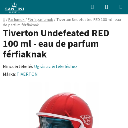
Ugrás
Keresés
KOSÁR
a
fő
Kezdőlap
/
Parfümök
/
Férfi parfümök
/
Tiverton Undefeated RED 100 ml - eau
tartalomhoz
de parfum férfiaknak
Tiverton Undefeated RED
100 ml - eau de parfum
férfiaknak
A
Nincs értékelés
Ugrás az értékeléshez
termék
Márka:
TIVERTON
átlagos
értékelése
5-
ből
0,0
csillag.