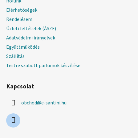
Rólunk
é
Elérhetőségek
c
Rendelésem
Üzleti feltételek (ÁSZF)
Adatvédelmi irányelvek
Együttmüködés
Szállítás
Testre szabott parfümök készítése
Kapcsolat
obchod
@
e-santini.hu