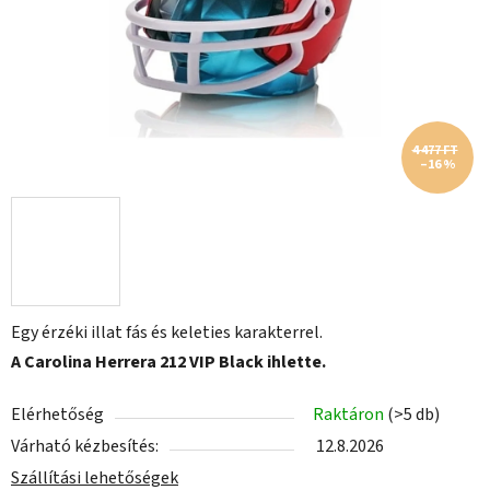
4 477 FT
–16 %
Egy érzéki illat fás és keleties karakterrel.
A Carolina Herrera 212 VIP Black ihlette.
Elérhetőség
Raktáron
(>5 db)
Várható kézbesítés:
12.8.2026
Szállítási lehetőségek