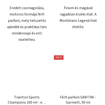
csillag.
Eredeti csomagolású,
Finom és magával
motoros formájú férfi
ragadóan érzéki illat. A
parfüm, mely tetszetős
Montblanc Legend illat
ajándék és praktikus társ
ihlette.
mindennapi és esti
viselethez.
AKCIÓ
Tiverton Sports
Férfi parfüm SANTINI -
Champions 100 ml - eau
Garmett, 50 ml