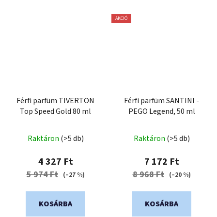
AKCIÓ
Férfi parfüm TIVERTON
Férfi parfüm SANTINI -
Top Speed ​​​​Gold 80 ml
PEGO Legend, 50 ml
A
Raktáron
(>5 db)
Raktáron
(>5 db)
termék
átlagos
4 327 Ft
7 172 Ft
értékelése
5 974 Ft
8 968 Ft
(–27 %)
(–20 %)
5-
ből
KOSÁRBA
KOSÁRBA
5,0