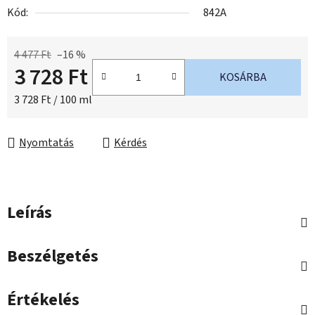
Kód:
842A
4 477 Ft
–16 %
3 728 Ft
KOSÁRBA
Egységár:
3 728 Ft / 100 ml
Nyomtatás
Kérdés
Leírás
Beszélgetés
Értékelés