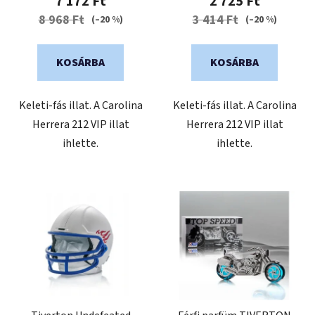
7 172 Ft
2 725 Ft
értékelése
8 968 Ft
3 414 Ft
(–20 %)
(–20 %)
5-
ből
KOSÁRBA
KOSÁRBA
5,0
csillag.
Keleti-fás illat. A Carolina
Keleti-fás illat. A Carolina
Herrera 212 VIP illat
Herrera 212 VIP illat
ihlette.
ihlette.