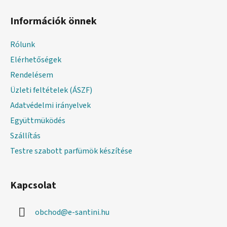
L
á
Információk önnek
b
l
Rólunk
é
Elérhetőségek
c
Rendelésem
Üzleti feltételek (ÁSZF)
Adatvédelmi irányelvek
Együttmüködés
Szállítás
Testre szabott parfümök készítése
Kapcsolat
obchod
@
e-santini.hu