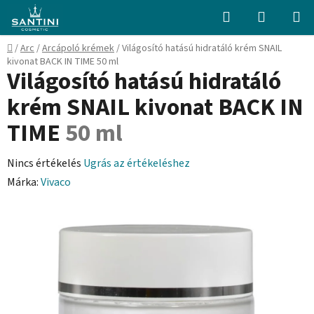
Ugrás
Keresés
KOSÁR
a
fő
Kezdőlap
/
Arc
/
Arcápoló krémek
/
Világosító hatású hidratáló krém SNAIL
tartalomhoz
kivonat BACK IN TIME
50 ml
Világosító hatású hidratáló
krém SNAIL kivonat BACK IN
TIME
50 ml
A
Nincs értékelés
Ugrás az értékeléshez
termék
Márka:
Vivaco
átlagos
értékelése
5-
ből
0,0
csillag.