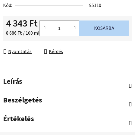
Kód:
95110
4 343 Ft
KOSÁRBA
Egységár:
8 686 Ft / 100 ml
Nyomtatás
Kérdés
Leírás
Beszélgetés
Értékelés