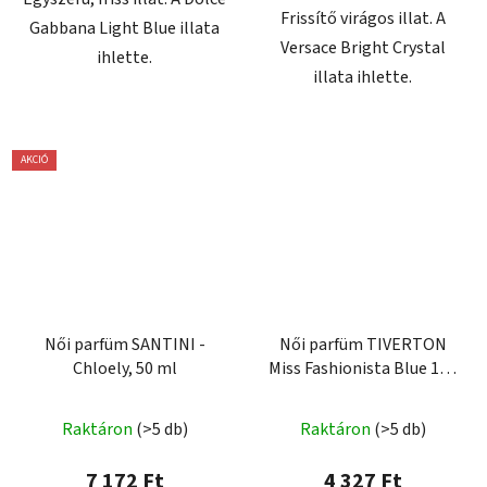
Frissítő virágos illat. A
Gabbana Light Blue illata
Versace Bright Crystal
ihlette.
illata ihlette.
AKCIÓ
Női parfüm SANTINI -
Női parfüm TIVERTON
Chloely, 50 ml
Miss Fashionista Blue 100
ml
Raktáron
(>5 db)
Raktáron
(>5 db)
7 172 Ft
4 327 Ft