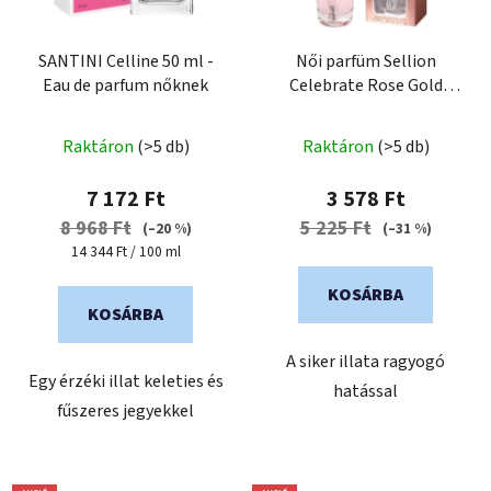
SANTINI Celline 50 ml -
Női parfüm Sellion
Eau de parfum nőknek
Celebrate Rose Gold
glitterrel 100 ml
Raktáron
(>5 db)
Raktáron
(>5 db)
7 172 Ft
3 578 Ft
8 968 Ft
5 225 Ft
(–20 %)
(–31 %)
Egységár:
14 344 Ft / 100 ml
KOSÁRBA
KOSÁRBA
A siker illata ragyogó
Egy érzéki illat keleties és
hatással
fűszeres jegyekkel