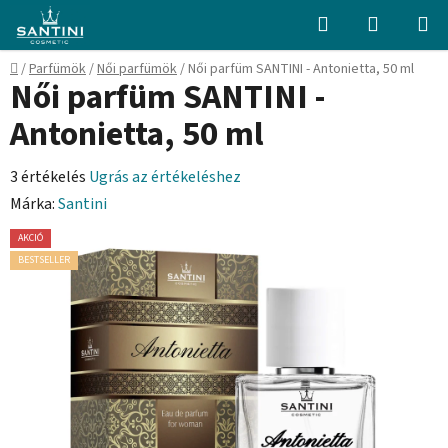
Ugrás
Keresés
KOSÁR
a
fő
Kezdőlap
/
Parfümök
/
Női parfümök
/
Női parfüm SANTINI - Antonietta, 50 ml
tartalomhoz
Női parfüm SANTINI -
Antonietta, 50 ml
A
3 értékelés
Ugrás az értékeléshez
termék
Márka:
Santini
átlagos
AKCIÓ
értékelése
BESTSELLER
5-
ből
5,0
csillag.