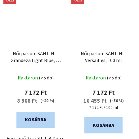
AKCIÓ
AKCIÓ
Női parfüm SANTINI -
Női parfüm SANTINI -
Grandeza Light Blue, 50
Versailles, 100 ml
ml
Raktáron
(>5 db)
Raktáron
(>5 db)
7 172 Ft
7 172 Ft
8 968 Ft
16 455 Ft
(–20 %)
(–56 %)
Egységár:
7 172 Ft / 100 ml
KOSÁRBA
KOSÁRBA
Egyszerű, friss illat. A Dolce