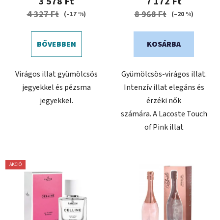
3 578 Ft
7 172 Ft
4 327 Ft
8 968 Ft
(–17 %)
(–20 %)
BŐVEBBEN
KOSÁRBA
Virágos illat gyümölcsös
Gyümölcsös-virágos illat.
jegyekkel és pézsma
Intenzív illat elegáns és
jegyekkel.
érzéki nők
számára. A Lacoste Touch
of Pink illat
AKCIÓ