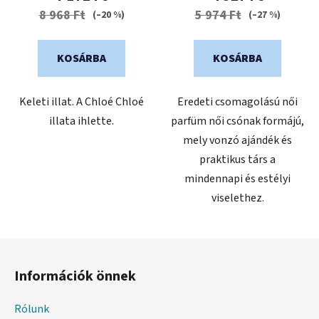
8 968 Ft
5 974 Ft
(–20 %)
(–27 %)
KOSÁRBA
KOSÁRBA
Keleti illat. A Chloé Chloé
Eredeti csomagolású női
illata ihlette.
parfüm női csónak formájú,
mely vonzó ajándék és
praktikus társ a
mindennapi és estélyi
viselethez.
L
á
Információk önnek
b
l
Rólunk