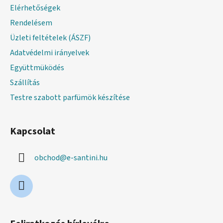
é
Elérhetőségek
c
Rendelésem
Üzleti feltételek (ÁSZF)
Adatvédelmi irányelvek
Együttmüködés
Szállítás
Testre szabott parfümök készítése
Kapcsolat
obchod
@
e-santini.hu