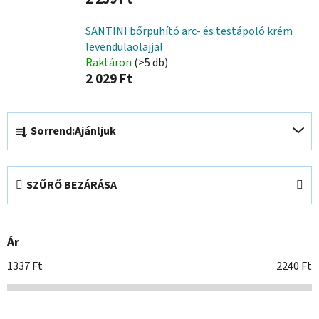
SANTINI bőrpuhító arc- és testápoló krém
levendulaolajjal
Raktáron
(>5 db)
2 029 Ft
T
Sorrend:
Ajánljuk
e
r
m
SZŰRŐ BEZÁRÁSA
é
k
e
Ár
k
r
1337
Ft
2240
Ft
e
n