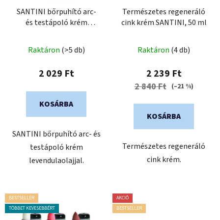
e
k
SANTINI bőrpuhító arc-
Természetes regeneráló
és testápoló krém
cink krém SANTINI, 50 ml
l
levendulaolajjal
i
s
Raktáron
(>5 db)
Raktáron
(4 db)
t
2 029 Ft
2 239 Ft
á
2 840 Ft
(–21 %)
j
a
KOSÁRBA
KOSÁRBA
SANTINI bőrpuhító arc- és
Természetes regeneráló
testápoló krém
cink krém.
levendulaolajjal.
BESTSELLER
AKCIÓ
TÖBBET KEVESEBBÉRT
BESTSELLER