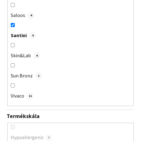
Saloos
4
Santini
4
Skin&Lab
4
Sun Bronz
2
Vivaco
11
Termékskála
Hypoallergenic
0