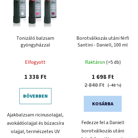
Tonizáló balzsam
Borotválkozás utáni férfi
gyöngyházzal
Santini - Daniell, 100 ml
Elfogyott
Raktáron
(>5 db)
1 338 Ft
1 698 Ft
2 840 Ft
(–40 %)
BŐVEBBEN
KOSÁRBA
Ajakbalzsam ricinusolajjal,
Fedezze fel a Daniell
avokádóolajjal és búzacsíra
borotválkozás utáni
olajjal, természetes UV