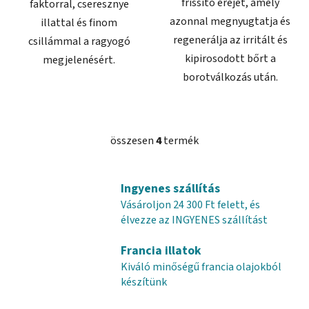
frissítő erejét, amely
faktorral, cseresznye
azonnal megnyugtatja és
illattal és finom
regenerálja az irritált és
csillámmal a ragyogó
kipirosodott bőrt a
megjelenésért.
borotválkozás után.
összesen
4
termék
L
i
s
Ingyenes szállítás
t
Vásároljon 24 300 Ft felett, és
a
élvezze az INGYENES szállítást
i
r
Francia illatok
á
Kiváló minőségű francia olajokból
n
készítünk
y
í