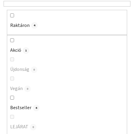
d
e
z
é
Raktáron
4
s
e
Akció
1
Újdonság
0
Vegán
0
Bestseller
4
LEJÁRAT
0