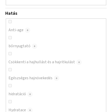
Hatás
Anti-age
0
bőrnyugtató
0
Csökkenti a hajhullást és a hajritkulást
0
Egészséges hajnövekedés
0
hidratáció
0
Hydratace
0