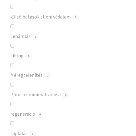
külső hatások elleni védelem
0
Lehámlás
0
Lifting
0
Méregtelenítés
0
Pórusok minimalizálása
0
regeneráció
0
táplálás
0