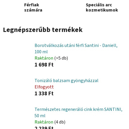
Férfiak
Speciális arc
számára
kozmetikumok
Legnépszerűbb termékek
Borotválkozás utáni férfi Santini - Daniell,
100 ml
Raktáron
(>5 db)
1 698 Ft
Tonizáló balzsam gyöngyházzal
Elfogyott
1 338 Ft
Természetes regeneráló cink krém SANTINI,
50 ml
Raktáron
(4 db)
2 239 Ft