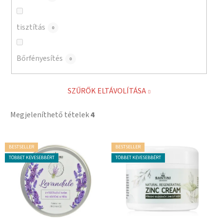
tisztítás
0
Bőrfényesítés
0
SZŰRŐK ELTÁVOLÍTÁSA
Megjeleníthető tételek
4
T
BESTSELLER
BESTSELLER
e
TÖBBET KEVESEBBÉRT
TÖBBET KEVESEBBÉRT
r
m
é
k