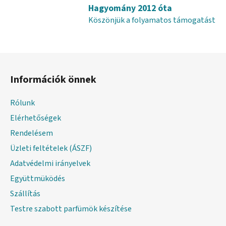
t
Hagyomány 2012 óta
á
Köszönjük a folyamatos támogatást
s
e
l
L
e
á
m
Információk önnek
e
b
i
l
Rólunk
é
Elérhetőségek
c
Rendelésem
Üzleti feltételek (ÁSZF)
Adatvédelmi irányelvek
Együttmüködés
Szállítás
Testre szabott parfümök készítése