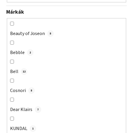
Márkák
Beauty of Joseon
5
Bebble
2
Bell
12
Cosnori
5
Dear Klairs
7
KUNDAL
1