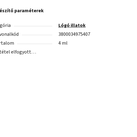
észítő paraméterek
gória
Lógó illatok
vonalkód
3800034975407
rtalom
4 ml
 tétel elfogyott…