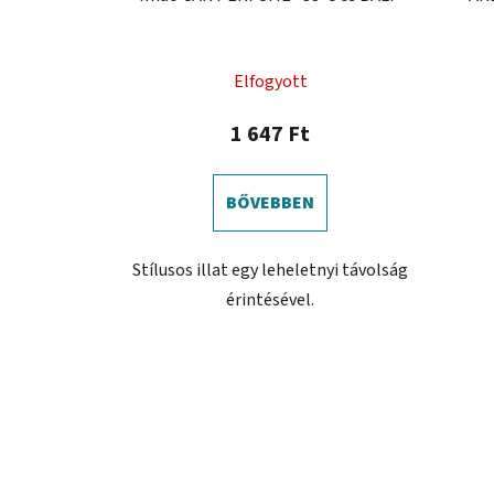
Elfogyott
1 647 Ft
BŐVEBBEN
Stílusos illat egy leheletnyi távolság
érintésével.