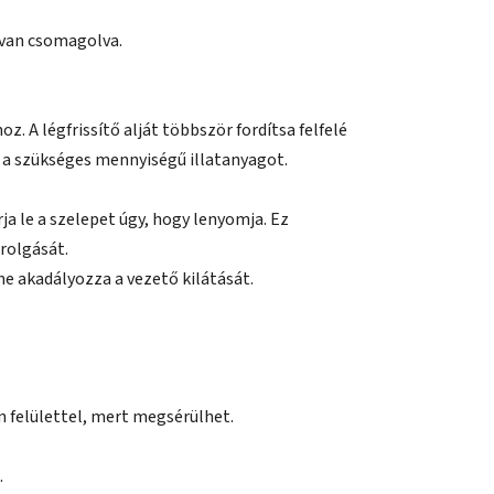
 van csomagolva.
z. A légfrissítő alját többször fordítsa felfelé
a a szükséges mennyiségű illatanyagot.
ja le a szelepet úgy, hogy lenyomja. Ez
rolgását.
 ne akadályozza a vezető kilátását.
 felülettel, mert megsérülhet.
.