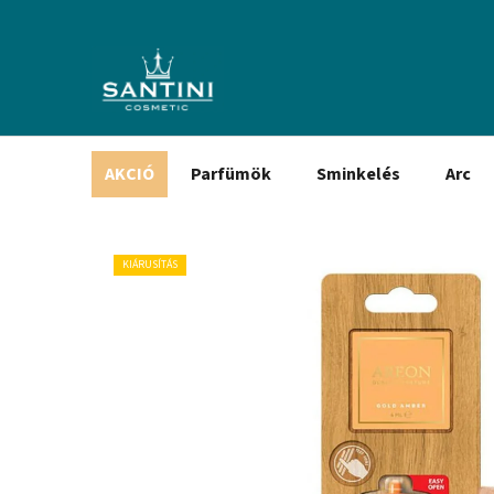
Ugrás
a
fő
tartalomhoz
AKCIÓ
Parfümök
Sminkelés
Arc
KIÁRUSÍTÁS