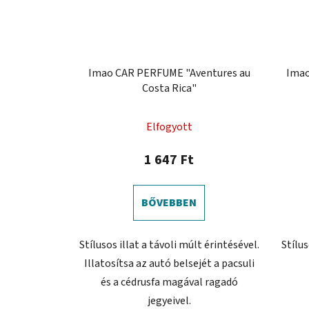
Imao CAR PERFUME "Aventures au
Imao
Costa Rica"
Elfogyott
1 647 Ft
BŐVEBBEN
Stílusos illat a távoli múlt érintésével.
Stílus
Illatosítsa az autó belsejét a pacsuli
és a cédrusfa magával ragadó
jegyeivel.