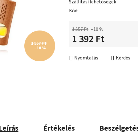
Szállítási lehetőségek
ből
Kód:
0,0
csillag.
1 557 Ft
–10 %
1 392 Ft
1 557 FT
–10 %
Egységár:
Nyomtatás
Kérdés
Leírás
Értékelés
Beszélgeté