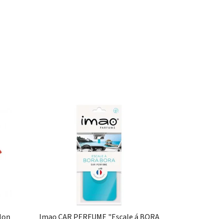
lon
Imao CAR PERFUME "Escale á BORA