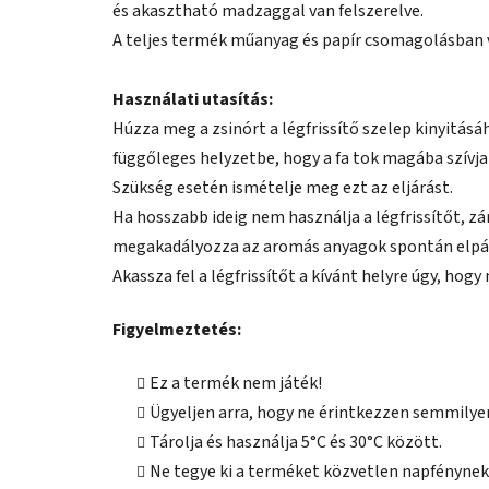
és akasztható madzaggal van felszerelve.
A teljes termék műanyag és papír csomagolásban
Használati utasítás:
Húzza meg a zsinórt a légfrissítő szelep kinyitásáho
függőleges helyzetbe, hogy a fa tok magába szívj
Szükség esetén ismételje meg ezt az eljárást.
Ha hosszabb ideig nem használja a légfrissítőt, zár
megakadályozza az aromás anyagok spontán elpá
Akassza fel a légfrissítőt a kívánt helyre úgy, hogy
Figyelmeztetés:
Ez a termék nem játék!
Ügyeljen arra, hogy ne érintkezzen semmilyen
Tárolja és használja 5°C és 30°C között.
Ne tegye ki a terméket közvetlen napfénynek