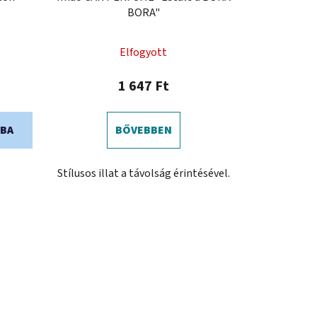
BORA"
Elfogyott
1 647 Ft
BA
BŐVEBBEN
Stílusos illat a távolság érintésével.