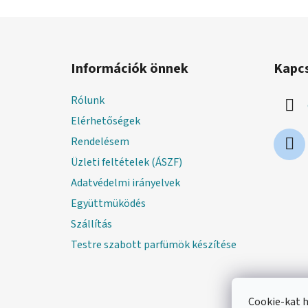
L
á
Információk önnek
Kapc
b
l
Rólunk
é
Elérhetőségek
c
Rendelésem
Üzleti feltételek (ÁSZF)
Adatvédelmi irányelvek
Együttmüködés
Szállítás
Testre szabott parfümök készítése
Cookie-kat 