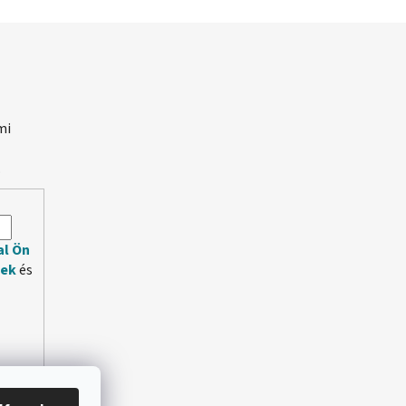
mi
.
al Ön
lek
és