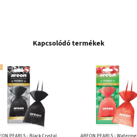
Kapcsolódó termékek
R
ON PEARLS - Black Crystal
AREON PEARLS - Waterme