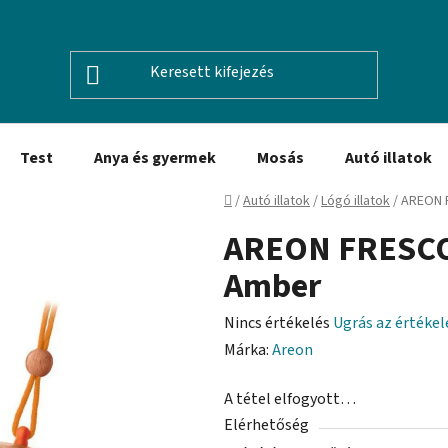
Test
Anya és gyermek
Mosás
Autó illatok
Kezdőlap
/
Autó illatok
/
Lógó illatok
/
AREON 
AREON FRESCO
Amber
A
Nincs értékelés
Ugrás az értéke
termék
Márka:
Areon
átlagos
A tétel elfogyott…
értékelése
Elérhetőség
5-