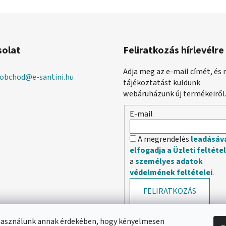
solat
Feliratkozás hírlevélre
Adja meg az e-mail címét, és 
obchod
@
e-santini.hu
tájékoztatást küldünk
webáruházunk új termékeiről
E-mail
A megrendelés
leadásáv
elfogadja a Üzleti feltéte
a
személyes adatok
védelmének feltételei
.
FELIRATKOZÁS
használunk annak érdekében, hogy kényelmesen