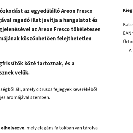
ózkodást az egyedülálló Areon Fresco
Kieg
ával ragadó illat javítja a hangulatot és
Kate
gjelenésével az Areon Fresco tökéletesen
EAN 
romájának köszönhetően felejthetetlen
Űrta
A
frissítők közé tartoznak, és a
sznek velük.
ségből áll, amely citrusos fejjegyek keverékéből
eljes aromájával szemben.
 elhelyezve
, mely elegáns fa tokban van tárolva