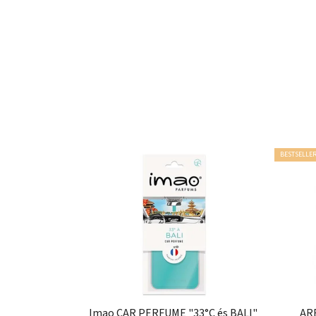
BESTSELLE
Imao CAR PERFUME "33°C és BALI"
ARE