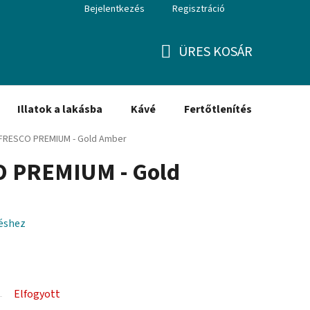
Bejelentkezés
Regisztráció
ÜRES KOSÁR
KOSÁR
Illatok a lakásba
Kávé
Fertőtlenítés
Ajánd
FRESCO PREMIUM - Gold Amber
 PREMIUM - Gold
léshez
Elfogyott