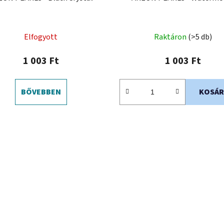
Elfogyott
Raktáron
(>5 db)
1 003 Ft
1 003 Ft
BŐVEBBEN
KOSÁR