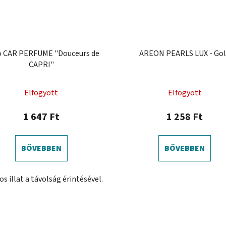
 CAR PERFUME "Douceurs de
AREON PEARLS LUX - Go
CAPRI"
A
Elfogyott
Elfogyott
termék
átlagos
1 647 Ft
1 258 Ft
értékelése
5-
BŐVEBBEN
BŐVEBBEN
ből
0,0
os illat a távolság érintésével.
csillag.