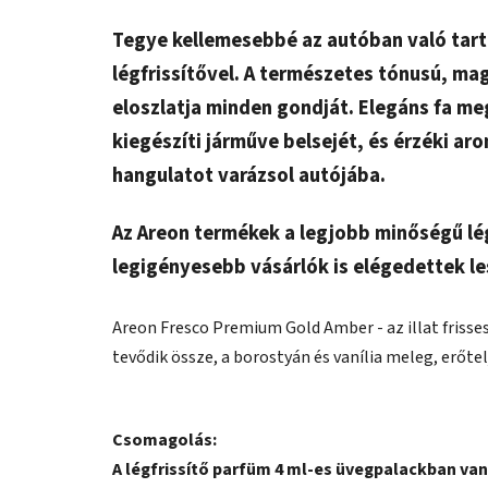
Tegye kellemesebbé az autóban való tart
légfrissítővel. A természetes tónusú, mag
eloszlatja minden gondját. Elegáns fa me
kiegészíti járműve belsejét, és érzéki a
hangulatot varázsol autójába.
Az Areon termékek a legjobb minőségű lég
legigényesebb vásárlók is elégedettek le
Areon Fresco Premium Gold Amber - az illat frisses
tevődik össze, a borostyán és vanília meleg, erőt
Csomagolás:
A légfrissítő parfüm 4 ml-es üvegpalackban van