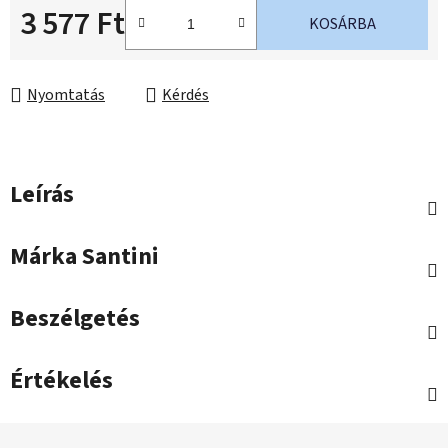
3 577 Ft
KOSÁRBA
Egységár:
Nyomtatás
Kérdés
Leírás
Márka
Santini
Beszélgetés
Értékelés
L