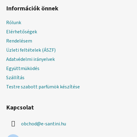
á
Információk önnek
b
l
Rólunk
é
Elérhetőségek
c
Rendelésem
Üzleti feltételek (ÁSZF)
Adatvédelmi irányelvek
Együttmüködés
Szállítás
Testre szabott parfümök készítése
Kapcsolat
obchod
@
e-santini.hu