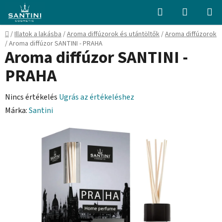
Ugrás
Keresés
KOSÁR
a
fő
Kezdőlap
/
Illatok a lakásba
/
Aroma diffúzorok és utántöltők
/
Aroma diffúzorok
tartalomhoz
/
Aroma diffúzor SANTINI - PRAHA
Aroma diffúzor SANTINI -
PRAHA
A
Nincs értékelés
Ugrás az értékeléshez
termék
Márka:
Santini
átlagos
értékelése
5-
ből
0,0
csillag.