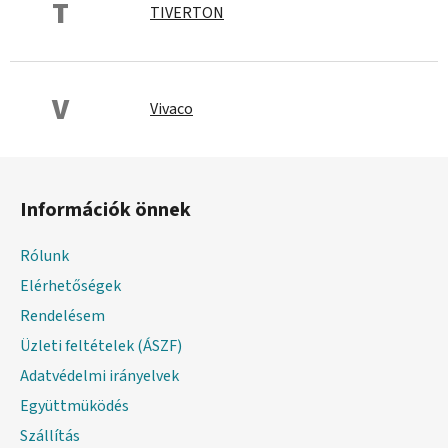
T
TIVERTON
V
Vivaco
L
á
Információk önnek
b
l
Rólunk
é
Elérhetőségek
c
Rendelésem
Üzleti feltételek (ÁSZF)
Adatvédelmi irányelvek
Együttmüködés
Szállítás