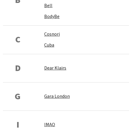
B
Bell
BodyBe
Cosnori
C
Cuba
D
Dear Klairs
G
Gara London
I
IMAO