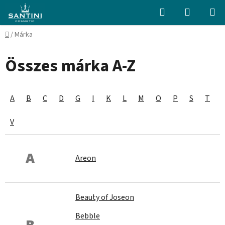
Ugrás
Keresés
KOSÁR
a
fő
Kezdőlap
/
Márka
tartalomhoz
Összes márka A-Z
A
B
C
D
G
I
K
L
M
O
P
S
T
V
A
Areon
Beauty of Joseon
Bebble