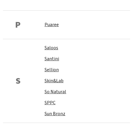
P
Puaree
Saloos
Santini
Sellion
S
Skin&Lab
So Natural
SPPC
Sun Bronz