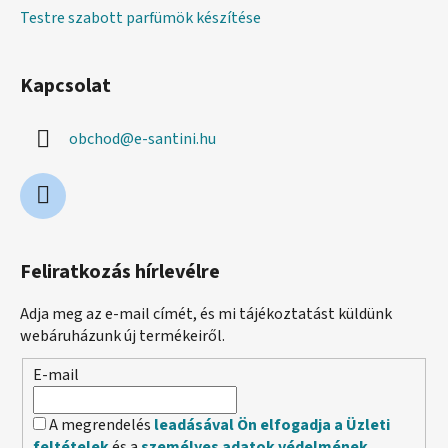
Testre szabott parfümök készítése
Kapcsolat
obchod
@
e-santini.hu
Feliratkozás hírlevélre
Adja meg az e-mail címét, és mi tájékoztatást küldünk
webáruházunk új termékeiről.
E-mail
A megrendelés
leadásával Ön elfogadja a Üzleti
feltételek
és a
személyes adatok védelmének