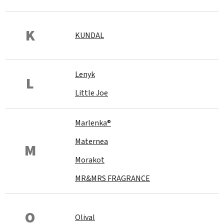
K
KUNDAL
Lenyk
L
Little Joe
Marlenka®
Maternea
M
Morakot
MR&MRS FRAGRANCE
O
Olival