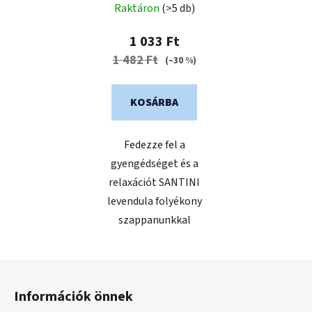
Raktáron
(>5 db)
1 033 Ft
1 482 Ft
(–30 %)
KOSÁRBA
Fedezze fel a
gyengédséget és a
relaxációt SANTINI
levendula folyékony
szappanunkkal
L
á
Információk önnek
b