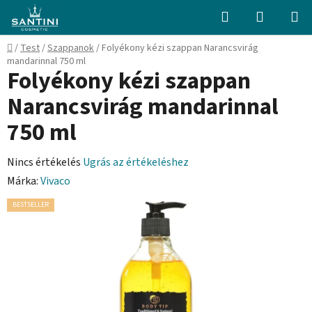
Ugrás
Keresés
KOSÁR
a
fő
Kezdőlap
/
Test
/
Szappanok
/
Folyékony kézi szappan Narancsvirág
tartalomhoz
mandarinnal 750 ml
Folyékony kézi szappan
Narancsvirág mandarinnal
750 ml
A
Nincs értékelés
Ugrás az értékeléshez
termék
Márka:
Vivaco
átlagos
BESTSELLER
értékelése
5-
ből
0,0
csillag.