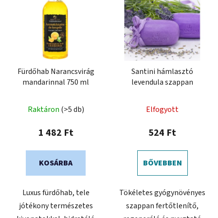
Fürdőhab Narancsvirág
Santini hámlasztó
mandarinnal 750 ml
levendula szappan
Raktáron
(>5 db)
Elfogyott
1 482 Ft
524 Ft
KOSÁRBA
BŐVEBBEN
Luxus fürdőhab, tele
Tökéletes gyógynövényes
jótékony természetes
szappan fertőtlenítő,