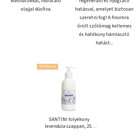
kivonatokkal, hidratáló
regeneráló és nyugtató
olajjal dúsítva.
hatással, amelyet biztosan
szeretni fog! A finomra
őrölt szőlőmag kellemes
és hatékony hámlasztó
hatást...
BESTSELLER
SANTINI folyékony
levendula szappan, 250
ml