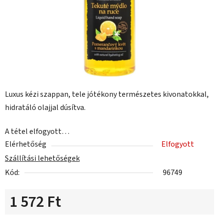
Luxus kézi szappan, tele jótékony természetes kivonatokkal,
hidratáló olajjal dúsítva.
A tétel elfogyott…
Elérhetőség
Elfogyott
Szállítási lehetőségek
Kód:
96749
1 572 Ft
Egységár: