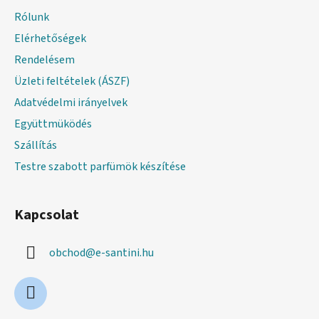
l
Rólunk
é
Elérhetőségek
c
Rendelésem
Üzleti feltételek (ÁSZF)
Adatvédelmi irányelvek
Együttmüködés
Szállítás
Testre szabott parfümök készítése
Kapcsolat
obchod
@
e-santini.hu