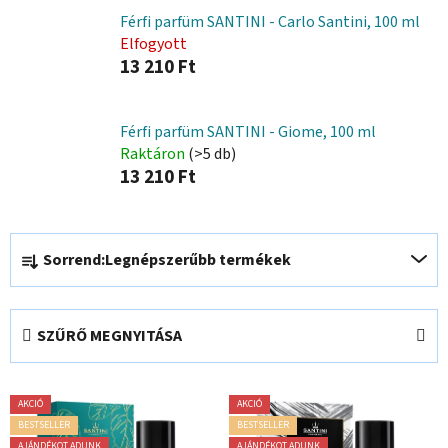
Férfi parfüm SANTINI - Carlo Santini, 100 ml
Elfogyott
13 210 Ft
Férfi parfüm SANTINI - Giome, 100 ml
Raktáron
(>5 db)
13 210 Ft
T
Sorrend:
Legnépszerűbb termékek
e
r
m
SZŰRŐ MEGNYITÁSA
é
k
T
e
AKCIÓ
AKCIÓ
e
k
BESTSELLER
BESTSELLER
AJÁNDÉKOT ADUNK
AJÁNDÉKOT ADUNK