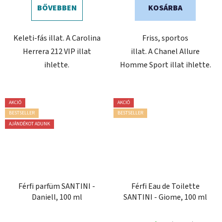
BŐVEBBEN
KOSÁRBA
Keleti-fás illat. A Carolina
Friss, sportos
Herrera 212 VIP illat
illat. A Chanel Allure
ihlette.
Homme Sport illat ihlette.
AKCIÓ
AKCIÓ
BESTSELLER
BESTSELLER
AJÁNDÉKOT ADUNK
Férfi parfüm SANTINI -
Férfi Eau de Toilette
Daniell, 100 ml
SANTINI - Giome, 100 ml