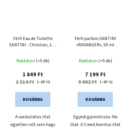
Férfi Eau de Toilette
Férfi parfüm SANTINI
SANTINI - Christian, 100
•RAVANGER•, 50 ml
ml
Raktáron
(>5 db)
Raktáron
(>5 db)
1 849 Ft
7 199 Ft
2 314 Ft
9 002 Ft
(–20 %)
(–20 %)
KOSÁRBA
KOSÁRBA
A varázslatos illat
Egyedi gyümölcsös-fás
egyetlen nőt sem hagy
illat. A Creed Aventus illat