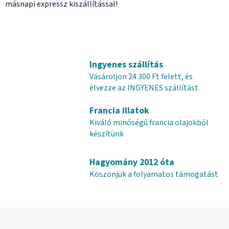
másnapi expressz kiszállítással!
Ingyenes szállítás
Vásároljon 24 300 Ft felett, és
élvezze az INGYENES szállítást
Francia illatok
Kiváló minőségű francia olajokból
készítünk
Hagyomány 2012 óta
Köszönjük a folyamatos támogatást
L
á