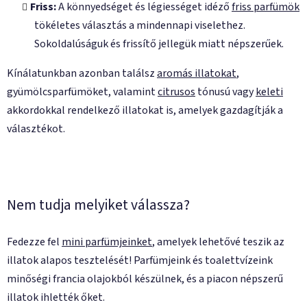
Friss:
A könnyedséget és légiességet idéző
​​friss parfümök
tökéletes választás a mindennapi viselethez.
Sokoldalúságuk és frissítő jellegük miatt népszerűek.
Kínálatunkban azonban találsz
aromás illatokat
,
gyümölcsparfümöket
, valamint
citrusos
tónusú vagy
keleti
akkordokkal rendelkező illatokat is, amelyek gazdagítják a
választékot.
Nem tudja melyiket válassza?
Fedezze fel
mini parfümjeinket
, amelyek lehetővé teszik az
illatok alapos tesztelését! Parfümjeink és toalettvízeink
minőségi francia olajokból készülnek, és a piacon népszerű
illatok ihlették őket.