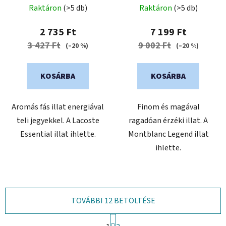
Raktáron
(>5 db)
Raktáron
(>5 db)
termék
termék
átlagos
átlagos
2 735 Ft
7 199 Ft
értékelése
értékelése
3 427 Ft
9 002 Ft
(–20 %)
(–20 %)
5-
5-
ből
ből
KOSÁRBA
KOSÁRBA
0,0
5,0
csillag.
csillag.
Aromás fás illat energiával
Finom és magával
teli jegyekkel. A Lacoste
ragadóan érzéki illat. A
Essential illat ihlette.
Montblanc Legend illat
ihlette.
TOVÁBBI 12 BETÖLTÉSE
L