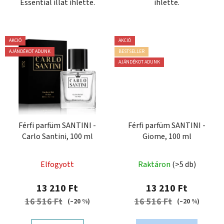
Essential illat ihlette.
ihlette.
AKCIÓ
AKCIÓ
AJÁNDÉKOT ADUNK
BESTSELLER
AJÁNDÉKOT ADUNK
Férfi parfüm SANTINI -
Férfi parfüm SANTINI -
Carlo Santini, 100 ml
Giome, 100 ml
Elfogyott
Raktáron
(>5 db)
13 210 Ft
13 210 Ft
16 516 Ft
16 516 Ft
(–20 %)
(–20 %)