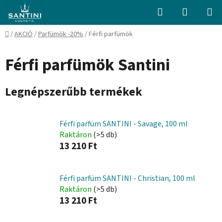
Ugrás
Keresés
KOSÁR
a
fő
Kezdőlap
/
AKCIÓ
/
Parfümök -20%
/
Férfi parfümök
tartalomhoz
Férfi parfümök Santini
Legnépszerűbb termékek
Férfi parfüm SANTINI - Savage, 100 ml
Raktáron
(>5 db)
13 210 Ft
Férfi parfüm SANTINI - Christian, 100 ml
Raktáron
(>5 db)
13 210 Ft