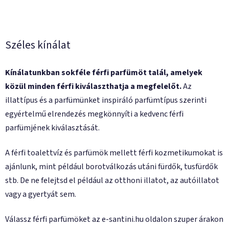
Széles kínálat
Kínálatunkban sokféle férfi parfümöt talál, amelyek
közül minden férfi kiválaszthatja a megfelelőt.
Az
illattípus és a parfümünket inspiráló parfümtípus szerinti
egyértelmű elrendezés megkönnyíti a kedvenc férfi
parfümjének kiválasztását.
A férfi toalettvíz és parfümök mellett férfi kozmetikumokat is
ajánlunk, mint például borotválkozás utáni fürdők, tusfürdők
stb. De ne felejtsd el például az otthoni illatot, az autóillatot
vagy a gyertyát sem.
Válassz férfi parfümöket az e-santini.hu oldalon szuper árakon