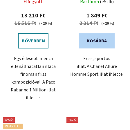
Elfogyott
Raktáron
(>5 db)
13 210 Ft
1 849 Ft
16 516 Ft
2 314 Ft
(–20 %)
(–20 %)
BŐVEBBEN
KOSÁRBA
Egy édesebb menta
Friss, sportos
ellenállhatatlan illata
illat. A Chanel Allure
finoman friss
Homme Sport illat ihlette.
kompozícióval. A Paco
Rabanne 1 Million illat
ihlette.
AKCIÓ
AKCIÓ
BESTSELLER