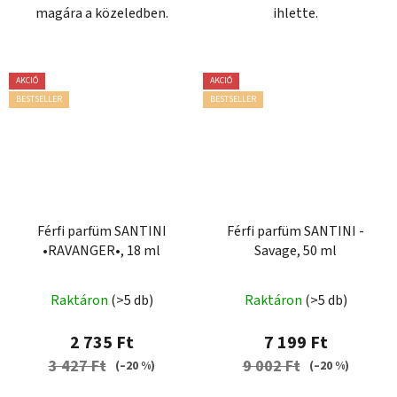
magára a közeledben.
ihlette.
AKCIÓ
AKCIÓ
BESTSELLER
BESTSELLER
Férfi parfüm SANTINI
Férfi parfüm SANTINI -
•RAVANGER•, 18 ml
Savage, 50 ml
A
Raktáron
(>5 db)
Raktáron
(>5 db)
termék
átlagos
2 735 Ft
7 199 Ft
értékelése
3 427 Ft
9 002 Ft
(–20 %)
(–20 %)
5-