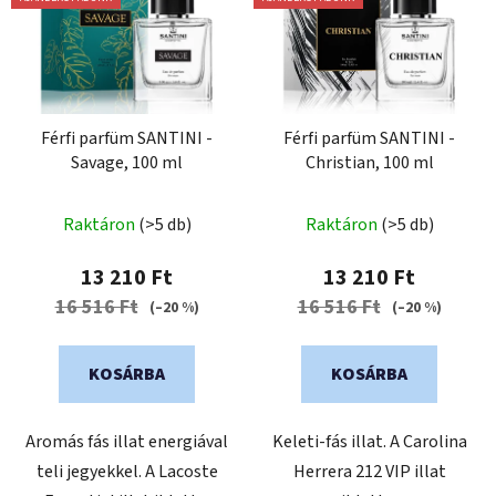
r
r
m
e
é
n
k
d
e
e
k
Férfi parfüm SANTINI -
Férfi parfüm SANTINI -
z
Savage, 100 ml
Christian, 100 ml
l
é
i
s
A
s
Raktáron
(>5 db)
Raktáron
(>5 db)
e
termék
t
átlagos
13 210 Ft
13 210 Ft
á
értékelése
16 516 Ft
16 516 Ft
(–20 %)
(–20 %)
j
5-
a
ből
KOSÁRBA
KOSÁRBA
5,0
csillag.
Aromás fás illat energiával
Keleti-fás illat. A Carolina
teli jegyekkel. A Lacoste
Herrera 212 VIP illat