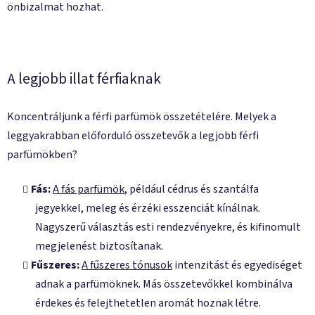
önbizalmat hozhat.
A legjobb illat férfiaknak
Koncentráljunk a férfi parfümök összetételére. Melyek a
leggyakrabban előforduló összetevők a legjobb férfi
parfümökben?
Fás:
A fás parfümök
, például cédrus és szantálfa
jegyekkel, meleg és érzéki esszenciát kínálnak.
Nagyszerű választás esti rendezvényekre, és kifinomult
megjelenést biztosítanak.
Fűszeres:
A fűszeres tónusok
intenzitást és egyediséget
adnak a parfümöknek. Más összetevőkkel kombinálva
érdekes és felejthetetlen aromát hoznak létre.