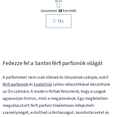
1
a
3
p
L
o
összesen
28
termék
i
z
s
á
FEL
t
s
a
i
r
á
n
y
Fedezze fel a Santini férfi parfümök világát
í
t
á
A parfümöket nem csak nőknek és lányoknak szánjuk, ezért
s
férfi parfümök
és
toalettvíz
széles választékával készültünk
e
az Ön számára. A modern férfiak felismerik, hogy a szaguk
l
e
ugyanolyan fontos, mint a megjelenésük. Egy megfelelően
m
megválasztott férfi parfüm tökéletesen kifejezheti
e
személyiségét, erősítheti a férfiasságot, komfortérzetet és
i