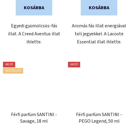
ből
KOSÁRBA
KOSÁRBA
0,0
csillag.
Egyedi gyümölcsös-fás
Aromás fás illat energiával
illat. A Creed Aventus illat
teli jegyekkel. A Lacoste
ihlette.
Essential illat ihlette.
AKCIÓ
AKCIÓ
BESTSELLER
Férfi parfüm SANTINI -
Férfi parfüm SANTINI -
Savage, 18 ml
PEGO Legend, 50 ml
A
A