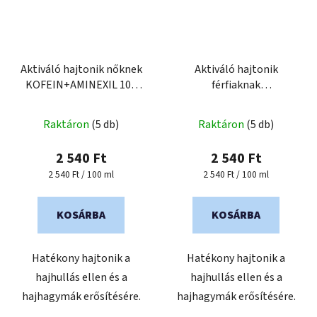
Aktiváló hajtonik nőknek
Aktiváló hajtonik
KOFEIN+AMINEXIL 100
férfiaknak
ml
KOFEIN+AMINEXIL 100
ml
Raktáron
(5 db)
Raktáron
(5 db)
2 540 Ft
2 540 Ft
Egységár:
Egységár:
2 540 Ft / 100 ml
2 540 Ft / 100 ml
KOSÁRBA
KOSÁRBA
Hatékony hajtonik a
Hatékony hajtonik a
hajhullás ellen és a
hajhullás ellen és a
hajhagymák erősítésére.
hajhagymák erősítésére.