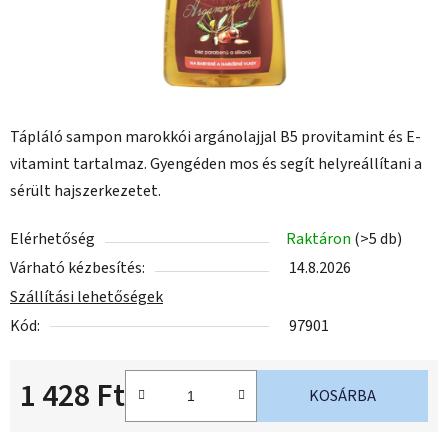
Tápláló sampon marokkói argánolajjal B5 provitamint és E-
vitamint tartalmaz. Gyengéden mos és segít helyreállítani a
sérült hajszerkezetet.
Elérhetőség
Raktáron
(>5 db)
Várható kézbesítés:
14.8.2026
Szállítási lehetőségek
Kód:
97901
1 428 Ft
KOSÁRBA
Egységár: