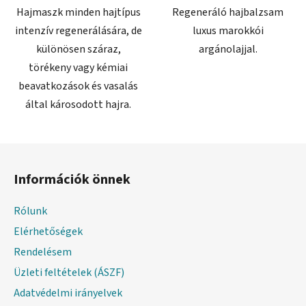
Hajmaszk minden hajtípus
Regeneráló hajbalzsam
intenzív regenerálására, de
luxus marokkói
különösen száraz,
argánolajjal.
törékeny vagy kémiai
beavatkozások és vasalás
által károsodott hajra.
L
á
Információk önnek
b
l
Rólunk
é
Elérhetőségek
c
Rendelésem
Üzleti feltételek (ÁSZF)
Adatvédelmi irányelvek