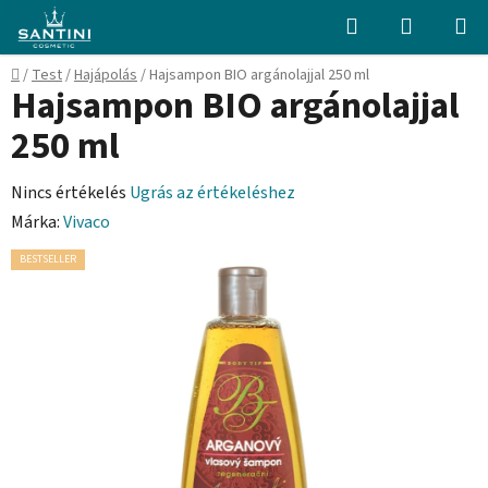
Ugrás
Keresés
KOSÁR
a
fő
Kezdőlap
/
Test
/
Hajápolás
/
Hajsampon BIO argánolajjal 250 ml
tartalomhoz
Hajsampon BIO argánolajjal
250 ml
A
Nincs értékelés
Ugrás az értékeléshez
termék
Márka:
Vivaco
átlagos
BESTSELLER
értékelése
5-
ből
0,0
csillag.