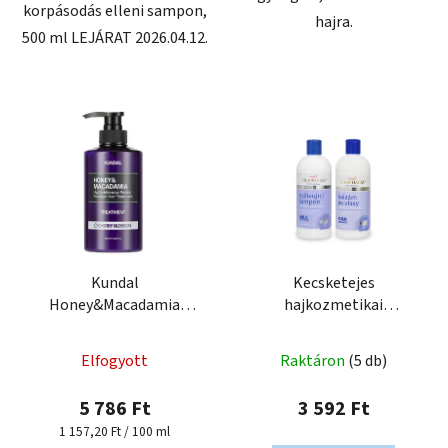
korpásodás elleni sampon,
hajra.
500 ml LEJÁRAT 2026.04.12.
Kundal
Kecsketejes
Honey&Macadamia
hajkozmetikai
Treatment - hidratáló
ajándékdoboz
hajkezelés
Elfogyott
Raktáron
(5 db)
5 786 Ft
3 592 Ft
Egységár:
1 157,20 Ft / 100 ml