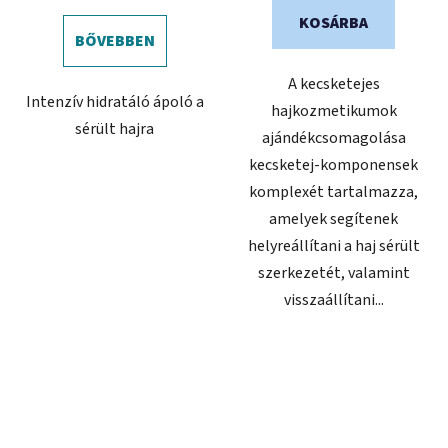
KOSÁRBA
BŐVEBBEN
A kecsketejes
Intenzív hidratáló ápoló a
hajkozmetikumok
sérült hajra
ajándékcsomagolása
kecsketej-komponensek
komplexét tartalmazza,
amelyek segítenek
helyreállítani a haj sérült
szerkezetét, valamint
visszaállítani...