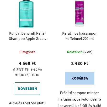
Kundal Dandruff Relief
Keratinos hajsampon
Shampoo Apple Green
koffeinnel 200 ml
Tea 500 ml - korpásodás
elleni sampon
Elfogyott
Raktáron
(2 db)
4 569 Ft
2 480 Ft
6 537 Ft
(–30 %)
Egységár:
913,80 Ft / 100 ml
KOSÁRBA
BŐVEBBEN
Erősítő sampon minden
hajtípusra, de különösen a
Alma és zöld tea illatú
legyengült, sérült és hulló