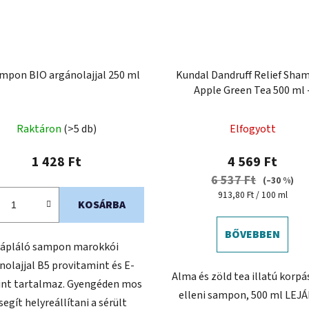
mpon BIO argánolajjal 250 ml
Kundal Dandruff Relief Sha
Apple Green Tea 500 ml 
korpásodás elleni samp
Raktáron
(>5 db)
Elfogyott
1 428 Ft
4 569 Ft
6 537 Ft
(–30 %)
Egységár:
913,80 Ft / 100 ml
KOSÁRBA
BŐVEBBEN
ápláló sampon marokkói
nolajjal B5 provitamint és E-
Alma és zöld tea illatú korp
int tartalmaz. Gyengéden mos
elleni sampon, 500 ml LEJ
segít helyreállítani a sérült