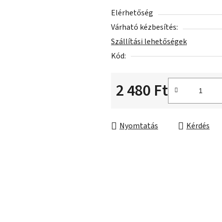
ből
Elérhetőség
0,0
Várható kézbesítés:
csillag.
Szállítási lehetőségek
Kód:
2 480 Ft
Egységár:
Nyomtatás
Kérdés