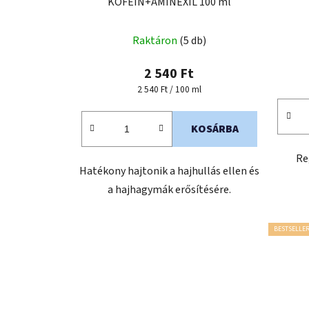
KOFEIN+AMINEXIL 100 ml
Raktáron
(5 db)
2 540 Ft
Egységár:
2 540 Ft / 100 ml
KOSÁRBA
Re
Hatékony hajtonik a hajhullás ellen és
a hajhagymák erősítésére.
BESTSELLE