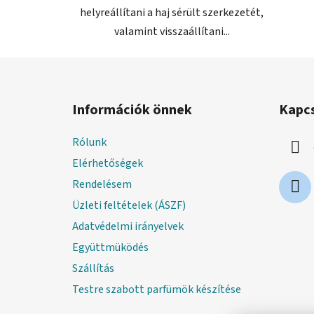
helyreállítani a haj sérült szerkezetét,
valamint visszaállítani...
L
á
Információk önnek
Kapc
b
l
Rólunk
é
Elérhetőségek
c
Rendelésem
Üzleti feltételek (ÁSZF)
Adatvédelmi irányelvek
Együttmüködés
Szállítás
Testre szabott parfümök készítése