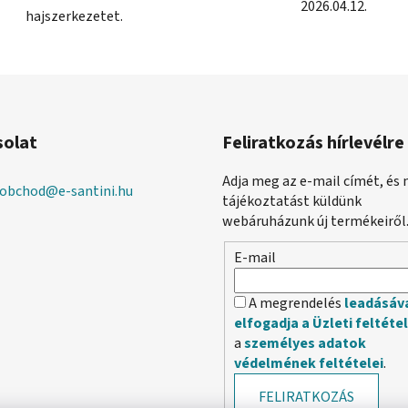
2026.04.12.
hajszerkezetet.
solat
Feliratkozás hírlevélre
Adja meg az e-mail címét, és 
obchod
@
e-santini.hu
tájékoztatást küldünk
webáruházunk új termékeiről
E-mail
A megrendelés
leadásáv
elfogadja a Üzleti feltéte
a
személyes adatok
védelmének feltételei
.
FELIRATKOZÁS