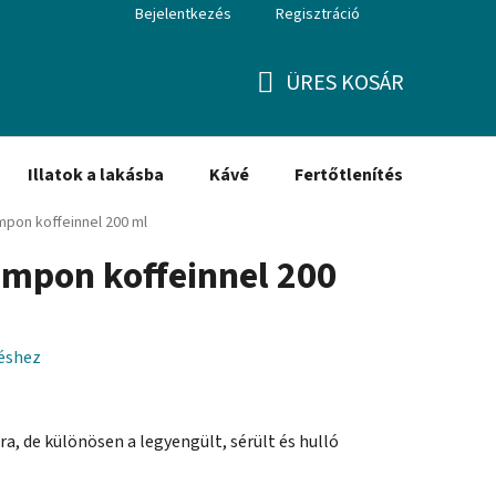
Bejelentkezés
Regisztráció
ÜRES KOSÁR
KOSÁR
Illatok a lakásba
Kávé
Fertőtlenítés
Ajánd
mpon koffeinnel 200 ml
ampon koffeinnel 200
léshez
, de különösen a legyengült, sérült és hulló