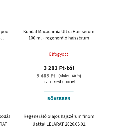
mpoo
Kundal Macadamia Ultra Hair serum
-
100 ml - regeneráló hajszérum
on
Elfogyott
3 291 Ft-tól
5 485 Ft
(akár: –40 %)
Egységár:
3 291 Ft-tól / 100 ml
BŐVEBBEN
ásodás
Regeneráló olajos hajszérum finom
ÁRAT
illattal LEJÁRAT 2026.05.01.