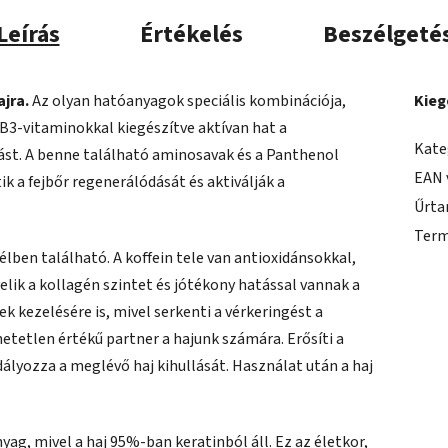
Leírás
Értékelés
Beszélgeté
ajra.
Az olyan hatóanyagok speciális kombinációja,
Kieg
s B3-vitaminokkal kiegészítve aktívan hat a
Kate
ást. A benne található aminosavak és a Panthenol
EAN 
ik a fejbőr regenerálódását és aktiválják a
Űrta
Term
lben található. A koffein tele van antioxidánsokkal,
lik a kollagén szintet és jótékony hatással vannak a
k kezelésére is, mivel serkenti a vérkeringést a
etetlen értékű partner a hajunk számára. Erősíti a
dályozza a meglévő haj kihullását. Használat után a haj
g, mivel a haj 95%-ban keratinból áll. Ez az életkor,