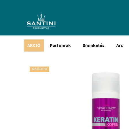
Ugrás
a
fő
tartalomhoz
AKCIÓ
Parfümök
Sminkelés
Arc
BESTSELLER