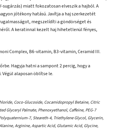
V-sugárzás) miatt fokozatosan elveszik a hajból. A
nagyon jótékony hatású. Javítja a haj szerkezetét
 a rugalmasságot, megszelídíti a göndörséget és
néről. A keratinnal kezelt haj hihetetlenül fényes,
moni Complex, B6-vitamin, B3-vitamin, Ceramid III.
őrbe. Hagyja hatni a sampont 2 percig, hogy a
 Végül alaposan öblítse le.
loride, Coco-Glucoside, Cocamidopropyl Betaine, Citric
ed Glyceryl Palmate, Phenoxyethanol, Caffeine, PEG-7
Polyquaternium-7, Steareth-4, Triethylene Glycol, Glycerin,
lanine, Arginine, Aspartic Acid, Glutamic Acid, Glycine,