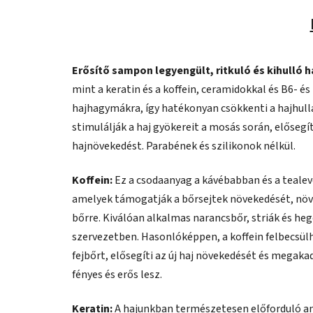
Erősítő sampon legyengült, ritkuló és kihulló h
mint a keratin és a koffein, ceramidokkal és B6- é
hajhagymákra, így hatékonyan csökkenti a hajhull
stimulálják a haj gyökereit a mosás során, elősegít
hajnövekedést. Parabének és szilikonok nélkül.
Koffein:
Ez a csodaanyag a kávébabban és a tealevé
amelyek támogatják a bőrsejtek növekedését, növe
bőrre. Kiválóan alkalmas narancsbőr, striák és hege
szervezetben. Hasonlóképpen, a koffein felbecsülh
fejbőrt, elősegíti az új haj növekedését és megaka
fényes és erős lesz.
Keratin:
A hajunkban természetesen előforduló anya