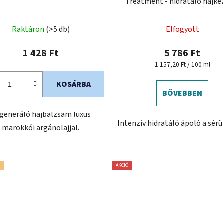
Treatment - hidratáló hajke
Raktáron
(>5 db)
Elfogyott
1 428 Ft
5 786 Ft
Egységár:
1 157,20 Ft / 100 ml
KOSÁRBA
BŐVEBBEN
generáló hajbalzsam luxus
Intenzív hidratáló ápoló a sérü
marokkói argánolajjal.
R
AKCIÓ