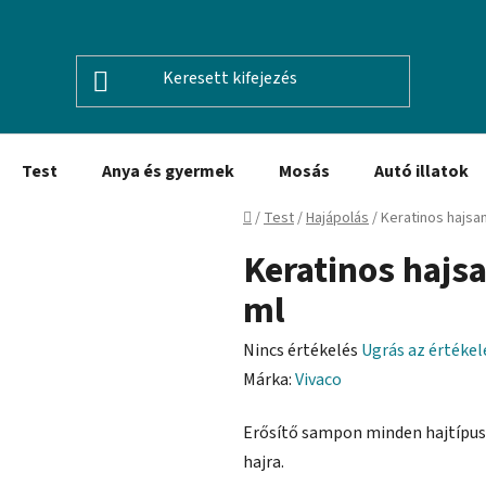
Test
Anya és gyermek
Mosás
Autó illatok
Kezdőlap
/
Test
/
Hajápolás
/
Keratinos hajsa
Keratinos hajs
ml
A
Nincs értékelés
Ugrás az értéke
termék
Márka:
Vivaco
átlagos
Erősítő sampon minden hajtípusra
értékelése
hajra.
5-