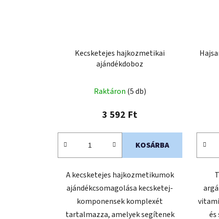
Kecsketejes hajkozmetikai
Hajsa
ajándékdoboz
Raktáron
(5 db)
3 592 Ft
KOSÁRBA
A kecsketejes hajkozmetikumok
T
ajándékcsomagolása kecsketej-
argá
komponensek komplexét
vitam
tartalmazza, amelyek segítenek
és 