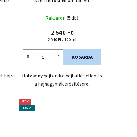
zelés
KOFEIN+AMINEXIL 100 ml
Raktáron
(5 db)
2 540 Ft
Egységár:
2 540 Ft / 100 ml
KOSÁRBA
lt hajra
Hatékony hajtonik a hajhullás ellen és
a hajhagymák erősítésére.
AKCIÓ
LEJÁRAT