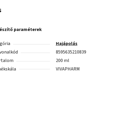
s
észítő paraméterek
gória
Hajápolás
vonalkód
8595635210839
rtalom
200 ml
ékskála
VIVAPHARM