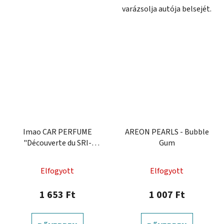
varázsolja autója belsejét.
Imao CAR PERFUME
AREON PEARLS - Bubble
"Découverte du SRI-
Gum
LANKA"
Elfogyott
Elfogyott
1 653 Ft
1 007 Ft