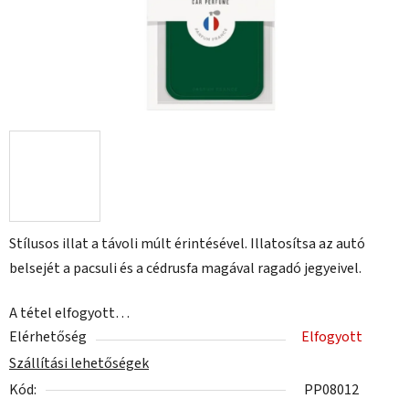
Stílusos illat a távoli múlt érintésével. Illatosítsa az autó
belsejét a pacsuli és a cédrusfa magával ragadó jegyeivel.
A tétel elfogyott…
Elérhetőség
Elfogyott
Szállítási lehetőségek
Kód:
PP08012