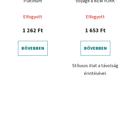
Platinum
"Voyage á NEW YORK"
A
Elfogyott
Elfogyott
termék
átlagos
1 262 Ft
1 653 Ft
értékelése
5-
BŐVEBBEN
BŐVEBBEN
ből
0,0
Stílusos illat a távolság
csillag.
érintésével.