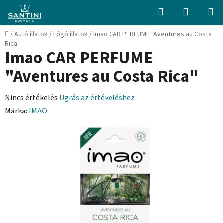
Ugrás
Keresés
KOSÁR
a
fő
Kezdőlap
/
Autó illatok
/
Lógó illatok
/
Imao CAR PERFUME "Aventures au Costa
tartalomhoz
Rica"
Imao CAR PERFUME
"Aventures au Costa Rica"
A
Nincs értékelés
Ugrás az értékeléshez
termék
Márka:
IMAO
átlagos
értékelése
5-
ből
0,0
csillag.