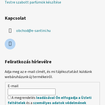
Testre szabott parfümök készítése
Kapcsolat
obchod
@
e-santini.hu
Feliratkozás hírlevélre
Adja meg az e-mail címét, és mi tájékoztatást küldünk
webáruházunk új termékeiről.
E-mail
A megrendelés
leadásával Ön elfogadja a Üzleti
feltételek
és a
személyes adatok védelmének