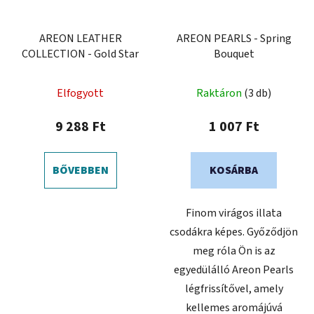
AREON LEATHER
AREON PEARLS - Spring
COLLECTION - Gold Star
Bouquet
A
Elfogyott
Raktáron
(3 db)
termék
átlagos
9 288 Ft
1 007 Ft
értékelése
5-
BŐVEBBEN
KOSÁRBA
ből
0,0
Finom virágos illata
csillag.
csodákra képes. Győződjön
meg róla Ön is az
egyedülálló Areon Pearls
légfrissítővel, amely
kellemes aromájúvá