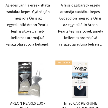
Az édes vanília érzéki illata
A friss őszibarack érzéki
csodákra képes. Győződjön
aromája csodákra képes.
meg róla Ön is az
Győződjön meg róla Ön is
egyedülálló Areon Pearls
az egyedülálló Areon
légfrissítővel, amely
Pearls légfrissítővel, amely
kellemes aromájúvá
kellemes aromájúvá
varázsolja autója belsejét.
varázsolja autója belsejét.
BESTSELLER
AREON PEARLS LUX -
Imao CAR PERFUME