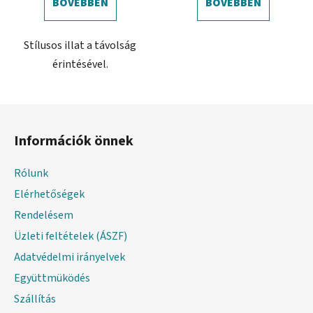
BŐVEBBEN
BŐVEBBEN
Stílusos illat a távolság
érintésével.
L
á
Információk önnek
b
l
Rólunk
é
Elérhetőségek
c
Rendelésem
Üzleti feltételek (ÁSZF)
Adatvédelmi irányelvek
Együttmüködés
Szállítás