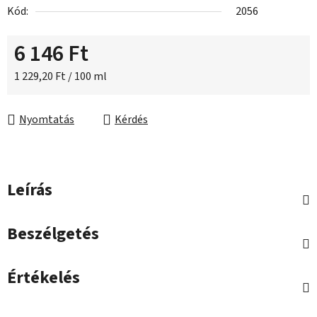
Kód:
2056
6 146 Ft
Egységár:
1 229,20 Ft / 100 ml
Nyomtatás
Kérdés
Leírás
Beszélgetés
Értékelés