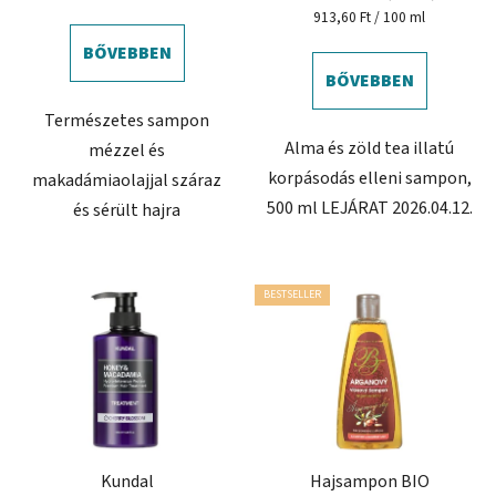
Egységár:
913,60 Ft / 100 ml
BŐVEBBEN
BŐVEBBEN
Természetes sampon
Alma és zöld tea illatú
mézzel és
korpásodás elleni sampon,
makadámiaolajjal száraz
500 ml LEJÁRAT 2026.04.12.
és sérült hajra
BESTSELLER
Kundal
Hajsampon BIO