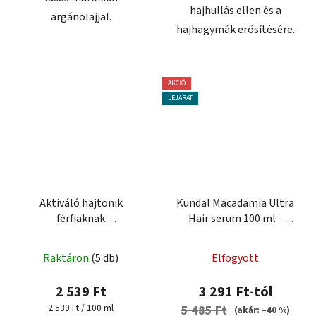
hajhullás ellen és a
argánolajjal.
hajhagymák erősítésére.
AKCIÓ
LEJÁRAT
Aktiváló hajtonik
Kundal Macadamia Ultra
férfiaknak
Hair serum 100 ml -
KOFEIN+AMINEXIL 100
regeneráló hajszérum
ml
Raktáron
(5 db)
Elfogyott
2 539 Ft
3 291 Ft-tól
Egységár:
2 539 Ft / 100 ml
5 485 Ft
(akár: –40 %)