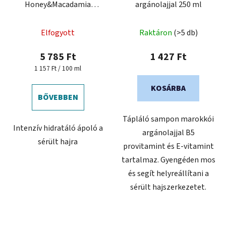
Honey&Macadamia
argánolajjal 250 ml
Treatment - hidratáló
hajkezelés
Elfogyott
Raktáron
(>5 db)
5 785 Ft
1 427 Ft
Egységár:
1 157 Ft / 100 ml
KOSÁRBA
BŐVEBBEN
Tápláló sampon marokkói
Intenzív hidratáló ápoló a
argánolajjal B5
sérült hajra
provitamint és E-vitamint
tartalmaz. Gyengéden mos
és segít helyreállítani a
sérült hajszerkezetet.