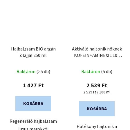
Hajbalzsam BIO argán
Aktiváló hajtonik nőknek
olajjal 250 ml
KOFEIN+AMINEXIL 100
ml
Raktáron
(>5 db)
Raktáron
(5 db)
1 427 Ft
2 539 Ft
Egységár:
2 539 Ft / 100 ml
KOSÁRBA
KOSÁRBA
Regeneráló hajbalzsam
Hatékony hajtonik a
luxus marokkói