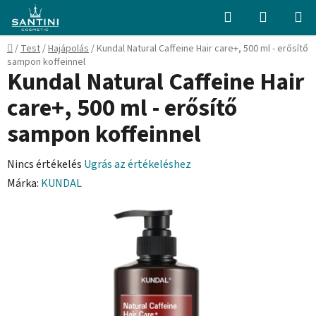
Ugrás
Keresés
KOSÁR
a
fő
Kezdőlap
/
Test
/
Hajápolás
/
Kundal Natural Caffeine Hair care+, 500 ml - erősítő
tartalomhoz
sampon koffeinnel
Kundal Natural Caffeine Hair
care+, 500 ml - erősítő
sampon koffeinnel
A
Nincs értékelés
Ugrás az értékeléshez
termék
Márka:
KUNDAL
átlagos
értékelése
5-
ből
0,0
csillag.