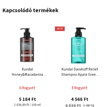
Kapcsolódó termékek
AKCIÓ
Kundal
Kundal Dandruff Relief
Honey&Macadamia
Shampoo Apple Green
Shampoo 500 ml -
Tea 500 ml - korpásodás
sampon száraz és sérült
elleni sampon
Elfogyott
Elfogyott
hajra
5 184 Ft
4 568 Ft
Egységár:
1 036,80 Ft / 100 ml
6 536 Ft
(–30 %)