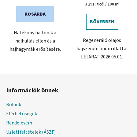
Egységár:
3 291 Ft-tól / 100 ml
KOSÁRBA
BŐVEBBEN
Hatékony hajtonik a
Regeneráló olajos
hajhullás ellen és a
hajszérum finom illattal
hajhagymák erősítésére.
LEJÁRAT 2026.05.01.
L
á
Információk önnek
b
l
Rólunk
é
Elérhetőségek
c
Rendelésem
Üzleti feltételek (ÁSZF)