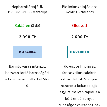
Napbarnító vaj SUN
Bio kókuszolaj Saloos
BRONZ SPF 6 - Maracuja
Kókusz - Narancs
Raktáron
(3 db)
Elfogyott
2 990 Ft
2 690 Ft
KOSÁRBA
BŐVEBBEN
Barnító vaj az intenzív,
Kókuszos finomság
hosszan tartó barnaságért
fantasztikus calabriai
isteni maracuji illattal. SPF
citrusillattal. A trópusi
6.
narancs a kókuszolajjal
együtt mélyen táplálja a
bőrt és bársonyos
puhaságot kölcsönöz neki