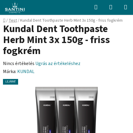
Ugrás
Keresés
KOSÁR
a
fő
Kezdőlap
/
Test
/
Kundal Dent Toothpaste Herb Mint 3x 150g - friss fogkrém
tartalomhoz
Kundal Dent Toothpaste
Herb Mint 3x 150g - friss
fogkrém
A
Nincs értékelés
Ugrás az értékeléshez
termék
Márka:
KUNDAL
átlagos
LEJÁRAT
értékelése
5-
ből
0,0
csillag.