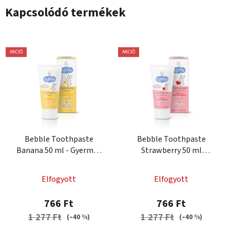
Kapcsolódó termékek
AKCIÓ
AKCIÓ
Bebble Toothpaste
Bebble Toothpaste
Banana 50 ml - Gyermek
Strawberry 50 ml
fogkrém Bebble Banán
Gyermek fogkrém Eper
Elfogyott
Elfogyott
766 Ft
766 Ft
1 277 Ft
1 277 Ft
(–40 %)
(–40 %)