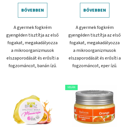
BŐVEBBEN
BŐVEBBEN
A gyermek fogkrém
A gyermek fogkrém
gyengéden tisztítja az első
gyengéden tisztítja az első
fogakat, megakadályozza
fogakat, megakadályozza
a mikroorganizmusok
a mikroorganizmusok
elszaporodását és erősíti a
elszaporodását és erősíti a
fogzománcot, banán ízű.
fogzománcot, eper ízű.
VEGÁN