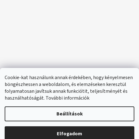
Cookie-kat használunk annak érdekében, hogy kényelmesen
böngészhessen a weboldalom, és elemzéseken keresztül
folyamatosan javítsuk annak funkciótit, teljesítményét és
használhatóságát. További információk
Beállítások
Elfogadom
🔴 Parfümök és illatok –20%
Shoptet készítette