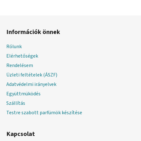
L
á
Információk önnek
b
l
Rólunk
é
Elérhetőségek
c
Rendelésem
Üzleti feltételek (ÁSZF)
Adatvédelmi irányelvek
Együttmüködés
Szállítás
Testre szabott parfümök készítése
Kapcsolat