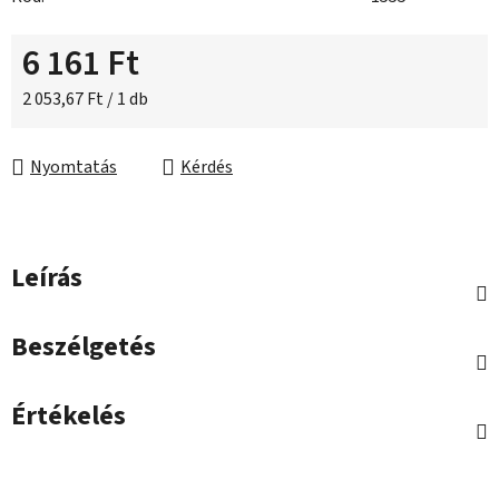
6 161 Ft
Egységár:
2 053,67 Ft / 1 db
Nyomtatás
Kérdés
Leírás
Beszélgetés
Értékelés