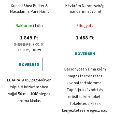
Kundal Shea Butter &
Kézkrém Narancsvirág
Macadamia Pure Hand
mandarinnal 75 ml
Cream Aroma Edition 50
ml - tápláló kézkrém
Raktáron
(1 db)
Elfogyott
1 849 Ft
1 488 Ft
2 690 Ft
(–31 %)
Egységár:
3 698 Ft / 100 ml
BŐVEBBEN
BŐVEBBEN
Bársonyosan sima krém
magas természetes
LEJÁRATA 05/2025Mélyen
kivonattartalommal.
tápláló kézkrém shea
Táplálja a kézbőrt és
vajjal 50 ml - különleges
erősíti a körmöket.
aroma kiadás
Tökéletes a kezek
kényeztetésére egész nap.