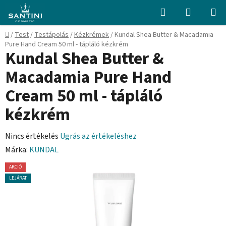
Ugrás
Keresés
KOSÁR
a
fő
Kezdőlap
/
Test
/
Testápolás
/
Kézkrémek
/
Kundal Shea Butter & Macadamia
tartalomhoz
Pure Hand Cream 50 ml - tápláló kézkrém
Kundal Shea Butter &
Macadamia Pure Hand
Cream 50 ml - tápláló
kézkrém
A
Nincs értékelés
Ugrás az értékeléshez
termék
Márka:
KUNDAL
átlagos
AKCIÓ
értékelése
LEJÁRAT
5-
ből
0,0