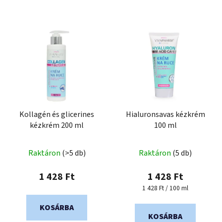
Kollagén és glicerines
Hialuronsavas kézkrém
kézkrém 200 ml
100 ml
Raktáron
(>5 db)
Raktáron
(5 db)
1 428 Ft
1 428 Ft
Egységár:
1 428 Ft / 100 ml
KOSÁRBA
KOSÁRBA