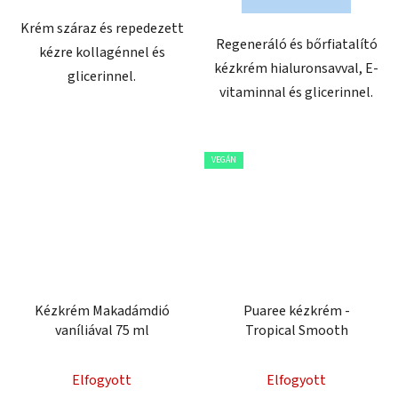
Krém száraz és repedezett
Regeneráló és bőrfiatalító
kézre kollagénnel és
kézkrém hialuronsavval, E-
glicerinnel.
vitaminnal és glicerinnel.
VEGÁN
Kézkrém Makadámdió
Puaree kézkrém -
vaníliával 75 ml
Tropical Smooth
Elfogyott
Elfogyott