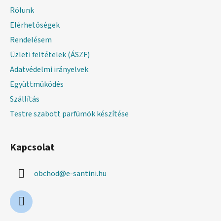
l
Rólunk
é
Elérhetőségek
c
Rendelésem
Üzleti feltételek (ÁSZF)
Adatvédelmi irányelvek
Együttmüködés
Szállítás
Testre szabott parfümök készítése
Kapcsolat
obchod
@
e-santini.hu