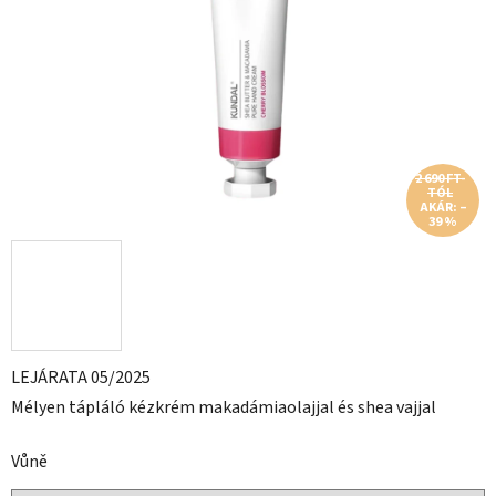
csillag.
2 690 FT-
TÓL
AKÁR: –
39 %
LEJÁRATA 05/2025
Mélyen tápláló kézkrém makadámiaolajjal és shea vajjal
Vůně