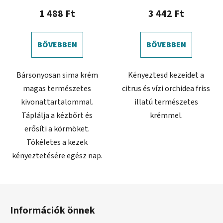
1 488 Ft
3 442 Ft
BŐVEBBEN
BŐVEBBEN
Bársonyosan sima krém
Kényeztesd kezeidet a
magas természetes
citrus és vízi orchidea friss
kivonattartalommal.
illatú természetes
Táplálja a kézbőrt és
krémmel.
erősíti a körmöket.
Tökéletes a kezek
kényeztetésére egész nap.
L
á
Információk önnek
b