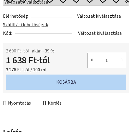
Elérhetőség
Változat kiválasztása
Szállítási lehetőségek
Kód:
Változat kiválasztása
2 690 Ft-tól
akár: –39 %
1 638 Ft
-tól
Egységár:
3 276 Ft-tól / 100 ml
KOSÁRBA
Nyomtatás
Kérdés