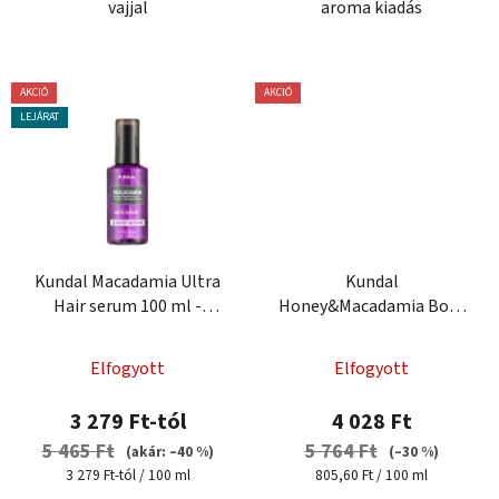
vajjal
aroma kiadás
AKCIÓ
AKCIÓ
LEJÁRAT
Kundal Macadamia Ultra
Kundal
Hair serum 100 ml -
Honey&Macadamia Body
regeneráló hajszérum
Lotion 500 ml - tápláló
testápoló
Elfogyott
Elfogyott
3 279 Ft-tól
4 028 Ft
5 465 Ft
5 764 Ft
(akár: –40 %)
(–30 %)
Egységár:
Egységár:
3 279 Ft-tól / 100 ml
805,60 Ft / 100 ml