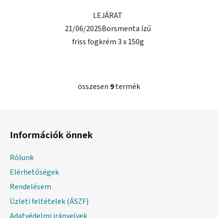
LEJÁRAT
21/06/2025Borsmenta ízű
friss fogkrém 3 x 150g
összesen
9
termék
L
i
s
L
t
á
a
Információk önnek
b
i
l
r
Rólunk
é
á
Elérhetőségek
c
n
y
Rendelésem
í
Üzleti feltételek (ÁSZF)
t
Adatvédelmi irányelvek