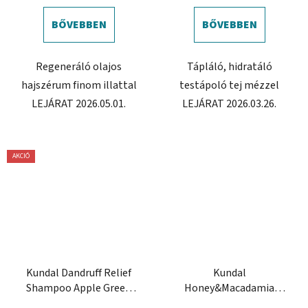
BŐVEBBEN
BŐVEBBEN
Regeneráló olajos
Tápláló, hidratáló
hajszérum finom illattal
testápoló tej mézzel
LEJÁRAT 2026.05.01.
LEJÁRAT 2026.03.26.
AKCIÓ
Kundal Dandruff Relief
Kundal
Shampoo Apple Green
Honey&Macadamia
Tea 500 ml - korpásodás
Shampoo 500 ml -