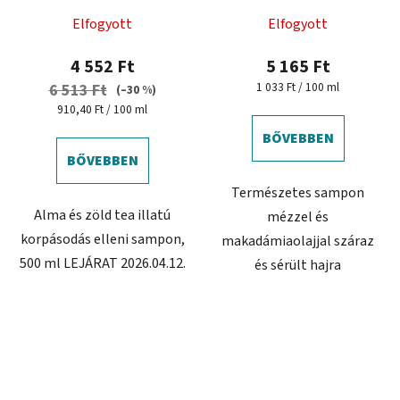
elleni sampon
sampon száraz és sérült
Elfogyott
Elfogyott
hajra
4 552 Ft
5 165 Ft
Egységár:
1 033 Ft / 100 ml
6 513 Ft
(–30 %)
Egységár:
910,40 Ft / 100 ml
BŐVEBBEN
BŐVEBBEN
Természetes sampon
Alma és zöld tea illatú
mézzel és
korpásodás elleni sampon,
makadámiaolajjal száraz
500 ml LEJÁRAT 2026.04.12.
és sérült hajra