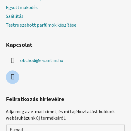
á
s
Együttmüködés
e
Szállítás
l
Testre szabott parfümök készítése
e
m
e
Kapcsolat
i
obchod
@
e-santini.hu
Feliratkozás hírlevélre
Adja meg az e-mail címét, és mi tájékoztatást küldünk
webáruházunk új termékeiről.
E-mail