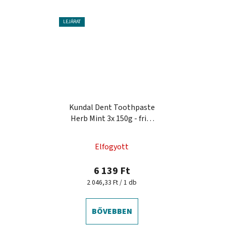
LEJÁRAT
Kundal Dent Toothpaste
Herb Mint 3x 150g - friss
fogkrém
Elfogyott
6 139 Ft
Egységár:
2 046,33 Ft / 1 db
BŐVEBBEN