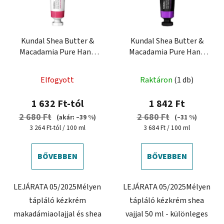
é
k
k
r
e
e
k
Kundal Shea Butter &
Kundal Shea Butter &
n
Macadamia Pure Hand
Macadamia Pure Hand
l
d
Cream 50 ml - tápláló
Cream Aroma Edition 50
i
e
kézkrém
ml - tápláló kézkrém
s
Elfogyott
Raktáron
(1 db)
z
t
é
1 632 Ft-tól
1 842 Ft
á
s
2 680 Ft
2 680 Ft
(akár: –39 %)
(–31 %)
j
e
Egységár:
Egységár:
3 264 Ft-tól / 100 ml
3 684 Ft / 100 ml
a
BŐVEBBEN
BŐVEBBEN
LEJÁRATA 05/2025Mélyen
LEJÁRATA 05/2025Mélyen
tápláló kézkrém
tápláló kézkrém shea
makadámiaolajjal és shea
vajjal 50 ml - különleges