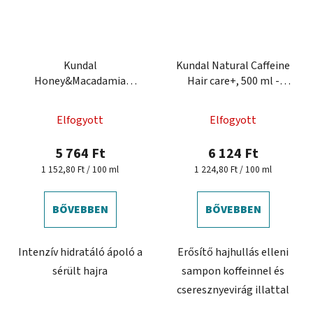
Kundal
Kundal Natural Caffeine
Honey&Macadamia
Hair care+, 500 ml -
Treatment - hidratáló
erősítő sampon
hajkezelés
koffeinnel
Elfogyott
Elfogyott
5 764 Ft
6 124 Ft
Egységár:
Egységár:
1 152,80 Ft / 100 ml
1 224,80 Ft / 100 ml
BŐVEBBEN
BŐVEBBEN
Intenzív hidratáló ápoló a
Erősítő hajhullás elleni
sérült hajra
sampon koffeinnel és
cseresznyevirág illattal