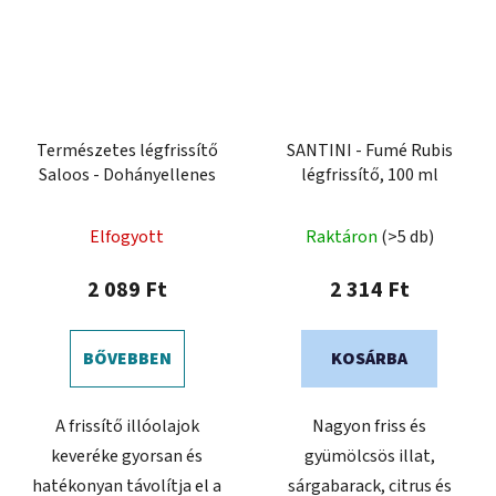
Természetes légfrissítő
SANTINI - Fumé Rubis
Saloos - Dohányellenes
légfrissítő, 100 ml
Elfogyott
Raktáron
(>5 db)
2 089 Ft
2 314 Ft
BŐVEBBEN
KOSÁRBA
A frissítő illóolajok
Nagyon friss és
keveréke gyorsan és
gyümölcsös illat,
hatékonyan távolítja el a
sárgabarack, citrus és