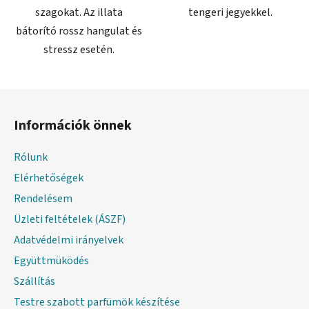
szagokat. Az illata
tengeri jegyekkel.
bátorító rossz hangulat és
stressz esetén.
L
á
Információk önnek
b
l
Rólunk
é
Elérhetőségek
c
Rendelésem
Üzleti feltételek (ÁSZF)
Adatvédelmi irányelvek
Együttmüködés
Szállítás
Testre szabott parfümök készítése