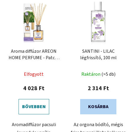
Aroma diffúzor AREON
SANTINI - LILAC
HOME PERFUME - Patch-
légfrissítő, 100 ml
Lavender-Vanilla, 150 ml
Elfogyott
Raktáron
(>5 db)
4 028 Ft
2 314 Ft
BŐVEBBEN
KOSÁRBA
Aromadiffúzor pacsuli
Az orgona bódító, mégis