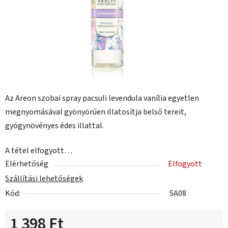
Az Areon szobai spray pacsuli levendula vanília egyetlen
megnyomásával gyönyörűen illatosítja belső tereit,
gyógynövényes édes illattal.
A tétel elfogyott…
Elérhetőség
Elfogyott
Szállítási lehetőségek
Kód:
SA08
1 398 Ft