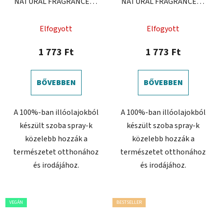
NATURAL FRAGRANCES -
NATURAL FRAGRANCES -
Menta & Narancs
Bazsalikom, Grapefruit
és Bergamot
Elfogyott
Elfogyott
1 773 Ft
1 773 Ft
BŐVEBBEN
BŐVEBBEN
A 100%-ban illóolajokból
A 100%-ban illóolajokból
készült szoba spray-k
készült szoba spray-k
közelebb hozzák a
közelebb hozzák a
természetet otthonához
természetet otthonához
és irodájához.
és irodájához.
VEGÁN
BESTSELLER