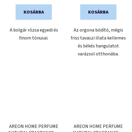
KOSÁRBA
KOSÁRBA
A bolgár rózsa egyedi és
Az orgona bódító, mégis
finom tónusai.
friss tavaszi illata kellemes
és békés hangulatot
varázsol otthonába.
AREON HOME PERFUME
AREON HOME PERFUME