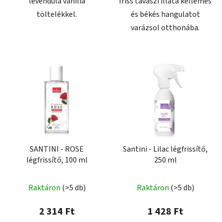
levendula vanília
friss tavaszi illata kellemes
töltelékkel.
és békés hangulatot
varázsol otthonába.
SANTINI - ROSE
Santini - Lilac légfrissítő,
légfrissítő, 100 ml
250 ml
Raktáron
(>5 db)
Raktáron
(>5 db)
2 314 Ft
1 428 Ft