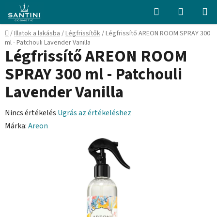
Ugrás
Keresés
KOSÁR
a
fő
Kezdőlap
/
Illatok a lakásba
/
Légfrissítők
/
Légfrissítő AREON ROOM SPRAY 300
tartalomhoz
ml - Patchouli Lavender Vanilla
Légfrissítő AREON ROOM
SPRAY 300 ml - Patchouli
Lavender Vanilla
A
Nincs értékelés
Ugrás az értékeléshez
termék
Márka:
Areon
átlagos
értékelése
5-
ből
0,0
csillag.