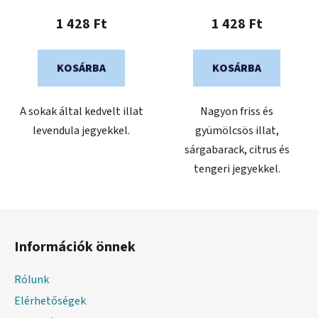
1 428 Ft
1 428 Ft
KOSÁRBA
KOSÁRBA
A sokak által kedvelt illat
Nagyon friss és
levendula jegyekkel.
gyümölcsös illat,
sárgabarack, citrus és
tengeri jegyekkel.
L
á
Információk önnek
b
l
Rólunk
é
Elérhetőségek
c