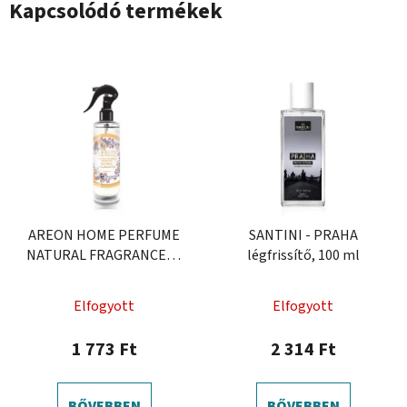
Kapcsolódó termékek
AREON HOME PERFUME
SANTINI - PRAHA
NATURAL FRAGRANCES -
légfrissítő, 100 ml
Menta & Narancs
Elfogyott
Elfogyott
1 773 Ft
2 314 Ft
BŐVEBBEN
BŐVEBBEN