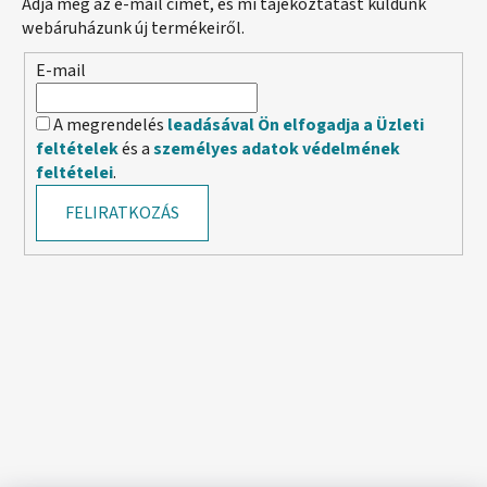
Adja meg az e-mail címét, és mi tájékoztatást küldünk
webáruházunk új termékeiről.
E-mail
A megrendelés
leadásával Ön elfogadja a Üzleti
feltételek
és a
személyes adatok védelmének
feltételei
.
FELIRATKOZÁS