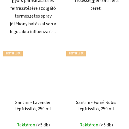
gyors párásítására és
frissességgel tölti fel a
felfrissítésére szolgáló
teret.
természetes spray
jótékony hatással van a
légutakra influenza és...
BESTSELLER
BESTSELLER
Santini - Lavender
Santini - Fumé Rubis
légfrissítő, 250 ml
légfrissítő, 250 ml
Raktáron
(>5 db)
Raktáron
(>5 db)