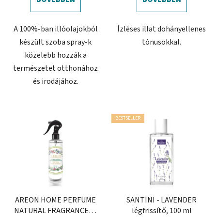
A 100%-ban illóolajokból
Ízléses illat dohányellenes
készült szoba spray-k
tónusokkal.
közelebb hozzák a
természetet otthonához
és irodájához.
BESTSELLER
AREON HOME PERFUME
SANTINI - LAVENDER
NATURAL FRAGRANCES -
légfrissítő, 100 ml