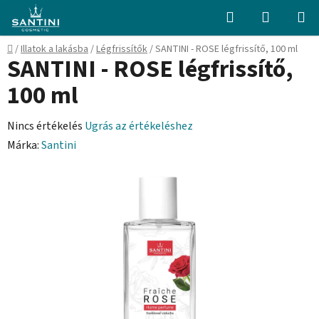
Ugrás
Keresés
KOSÁR
a
fő
Kezdőlap
/
Illatok a lakásba
/
Légfrissítők
/
SANTINI - ROSE légfrissítő, 100 ml
tartalomhoz
SANTINI - ROSE légfrissítő,
100 ml
A
Nincs értékelés
Ugrás az értékeléshez
termék
Márka:
Santini
átlagos
értékelése
5-
ből
0,0
csillag.