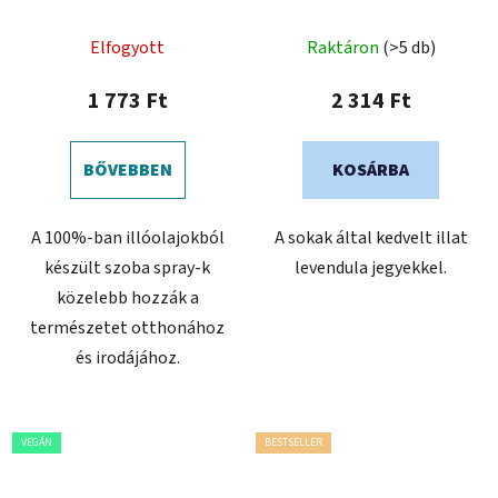
Bazsalikom, Grapefruit
és Bergamot
Elfogyott
Raktáron
(>5 db)
1 773 Ft
2 314 Ft
BŐVEBBEN
KOSÁRBA
A 100%-ban illóolajokból
A sokak által kedvelt illat
készült szoba spray-k
levendula jegyekkel.
közelebb hozzák a
természetet otthonához
és irodájához.
VEGÁN
BESTSELLER