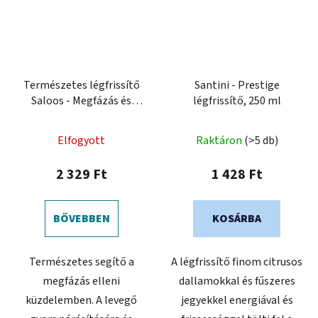
Természetes légfrissítő
Santini - Prestige
Saloos - Megfázás és
légfrissítő, 250 ml
immunitás
Elfogyott
Raktáron
(>5 db)
2 329 Ft
1 428 Ft
BŐVEBBEN
KOSÁRBA
Természetes segítő a
A légfrissítő finom citrusos
megfázás elleni
dallamokkal és fűszeres
küzdelemben. A levegő
jegyekkel energiával és