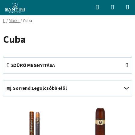
Ugrás
Keresés
KOSÁR
a
fő
Kezdőlap
/
Márka
/
Cuba
tartalomhoz
Cuba
SZŰRŐ MEGNYITÁSA
T
Sorrend:
Legolcsóbb elöl
e
r
T
m
e
é
r
k
m
e