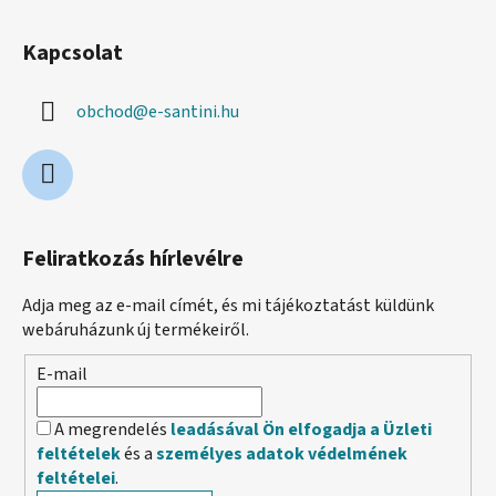
m
e
Kapcsolat
i
obchod
@
e-santini.hu
Feliratkozás hírlevélre
Adja meg az e-mail címét, és mi tájékoztatást küldünk
webáruházunk új termékeiről.
E-mail
A megrendelés
leadásával Ön elfogadja a Üzleti
feltételek
és a
személyes adatok védelmének
feltételei
.