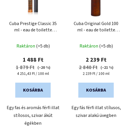
é
k
k
r
e
e
k
Cuba Prestige Classic 35
Cuba Original Gold 100
n
ml - eau de toilette
ml - eau de toilette
l
d
férfiaknak
férfiaknak
i
e
s
Raktáron
(>5 db)
Raktáron
(>5 db)
z
t
é
1 488 Ft
2 239 Ft
á
s
1 879 Ft
2 840 Ft
(–20 %)
(–21 %)
j
e
Egységár:
Egységár:
4 251,43 Ft / 100 ml
2 239 Ft / 100 ml
a
KOSÁRBA
KOSÁRBA
Egy fas és aromás férfi illat
Egy fás férfi illat stílusos,
stílosos, szivar ákút
szivar alakú üvegben
égékben