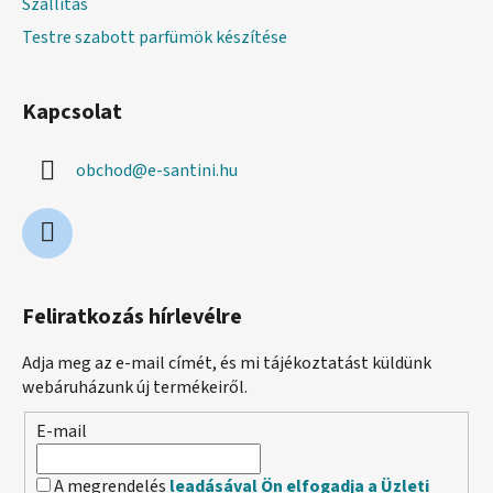
Szállítás
l
Testre szabott parfümök készítése
e
m
e
Kapcsolat
i
obchod
@
e-santini.hu
Feliratkozás hírlevélre
Adja meg az e-mail címét, és mi tájékoztatást küldünk
webáruházunk új termékeiről.
E-mail
A megrendelés
leadásával Ön elfogadja a Üzleti