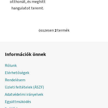
otthonát, és meghitt
hangulatot teremt.
összesen
2
termék
L
i
s
L
t
á
a
Információk önnek
b
i
l
r
Rólunk
é
á
Elérhetőségek
c
n
y
Rendelésem
í
Üzleti feltételek (ÁSZF)
t
Adatvédelmi irányelvek
á
s
Együttmüködés
e