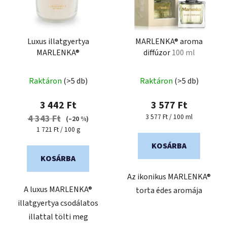
é
k
k
r
e
e
k
Luxus illatgyertya
MARLENKA® aroma
n
MARLENKA®
diffúzor
100 ml
l
d
i
e
s
Raktáron
(>5 db)
Raktáron
(>5 db)
z
t
é
3 442 Ft
3 577 Ft
á
s
Egységár:
3 577 Ft / 100 ml
4 343 Ft
(–20 %)
j
e
Egységár:
1 721 Ft / 100 g
a
KOSÁRBA
KOSÁRBA
Az ikonikus MARLENKA®
A luxus MARLENKA®
torta édes aromája
illatgyertya csodálatos
illattal tölti meg