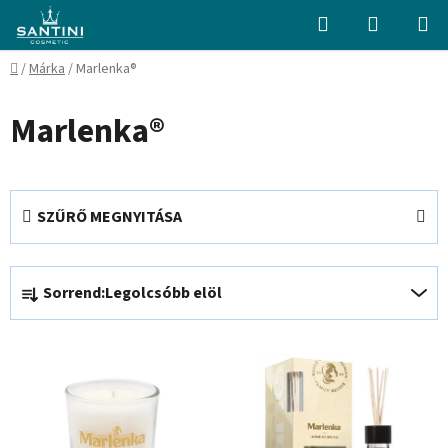
Ugrás
Keresés
KOSÁR
a
fő
Kezdőlap
/
Márka
/
Marlenka®
tartalomhoz
Marlenka®
SZŰRŐ MEGNYITÁSA
T
Sorrend:
Legolcsóbb elöl
e
r
T
m
e
é
r
k
m
e