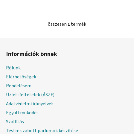
összesen
1
termék
L
i
s
L
t
á
a
Információk önnek
b
i
l
r
Rólunk
é
á
Elérhetőségek
c
n
y
Rendelésem
í
Üzleti feltételek (ÁSZF)
t
Adatvédelmi irányelvek
á
s
Együttmüködés
e
Szállítás
l
Testre szabott parfümök készítése
e