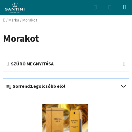
Ugrás
Keresés
KOSÁR
a
fő
Kezdőlap
/
Márka
/
Morakot
tartalomhoz
Morakot
SZŰRŐ MEGNYITÁSA
T
Sorrend:
Legolcsóbb elöl
e
r
T
m
e
é
r
k
m
e