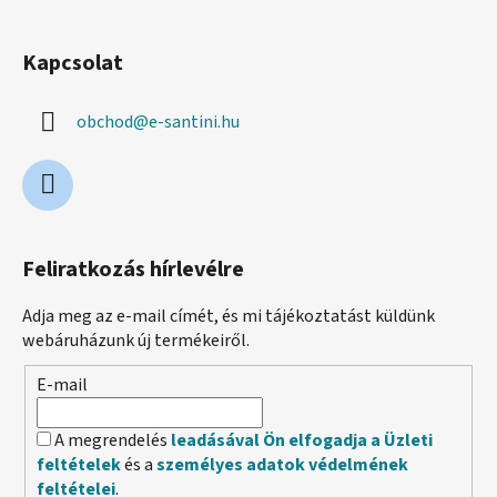
m
e
Kapcsolat
i
obchod
@
e-santini.hu
Feliratkozás hírlevélre
Adja meg az e-mail címét, és mi tájékoztatást küldünk
webáruházunk új termékeiről.
E-mail
A megrendelés
leadásával Ön elfogadja a Üzleti
feltételek
és a
személyes adatok védelmének
feltételei
.