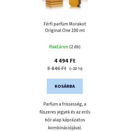
é
k
k
r
e
e
k
Férfi parfüm Morakot
n
Original One 100 ml
l
d
i
e
s
Raktáron
(2 db)
z
t
é
4 494 Ft
á
s
5 846 Ft
(–23 %)
j
e
a
KOSÁRBA
Parfüm a frissesség, a
fűszeres jegyek és az erős
bőr alap káprázatos
kombinációjával.