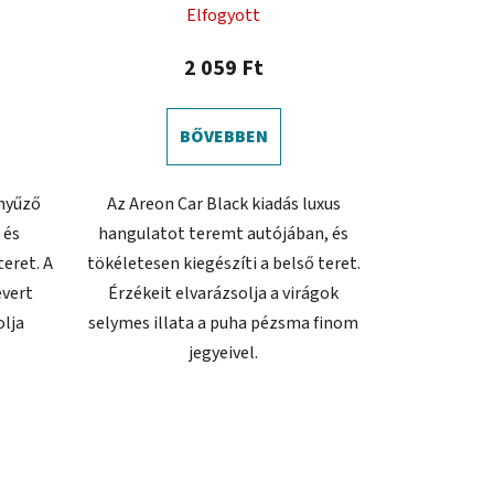
Elfogyott
2 059 Ft
BŐVEBBEN
ényűző
Az Areon Car Black kiadás luxus
 és
hangulatot teremt autójában, és
teret. A
tökéletesen kiegészíti a belső teret.
evert
Érzékeit elvarázsolja a virágok
olja
selymes illata a puha pézsma finom
jegyeivel.