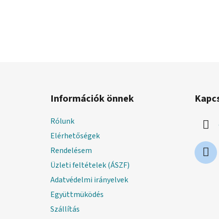
L
á
Információk önnek
Kapc
b
l
Rólunk
é
Elérhetőségek
c
Rendelésem
Üzleti feltételek (ÁSZF)
Adatvédelmi irányelvek
Együttmüködés
Szállítás