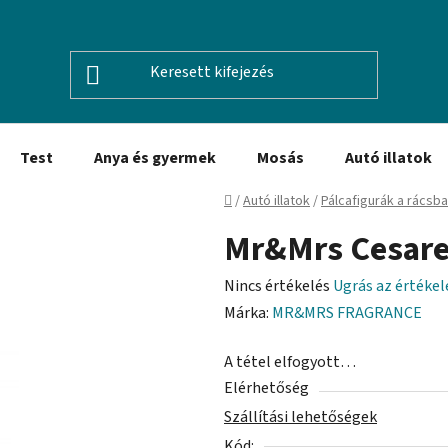
Test
Anya és gyermek
Mosás
Autó illatok
Kezdőlap
/
Autó illatok
/
Pálcafigurák a rácsb
Mr&Mrs Cesar
A
Nincs értékelés
Ugrás az értéke
termék
Márka:
MR&MRS FRAGRANCE
átlagos
A tétel elfogyott…
értékelése
Elérhetőség
5-
Szállítási lehetőségek
ből
Kód:
0,0