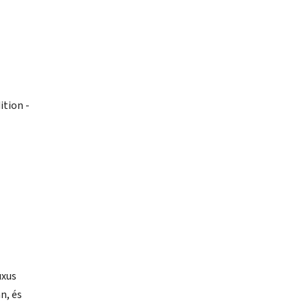
ition -
uxus
n, és