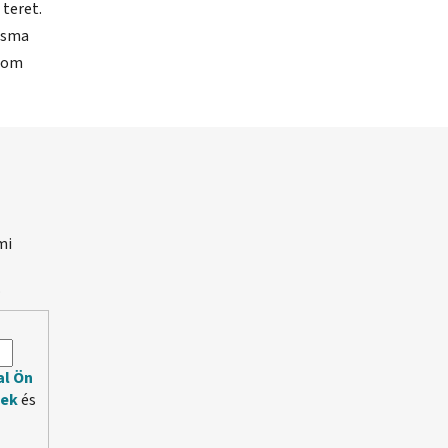
 teret.
ézsma
inom
mi
.
al Ön
lek
és