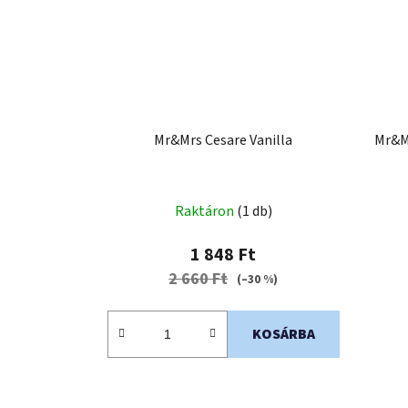
Mr&Mrs Cesare Vanilla
Mr&M
Raktáron
(1 db)
1 848 Ft
2 660 Ft
(–30 %)
KOSÁRBA