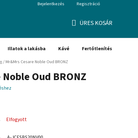
Bejelentkezés
Regisztráció
ÜRES KOSÁR
KOSÁR
Illatok a lakásba
Kávé
Fertőtlenítés
Ajánd
an
/
Mr&Mrs Cesare Noble Oud BRONZ
e Noble Oud BRONZ
léshez
Elfogyott
A-JCESBS20NV00