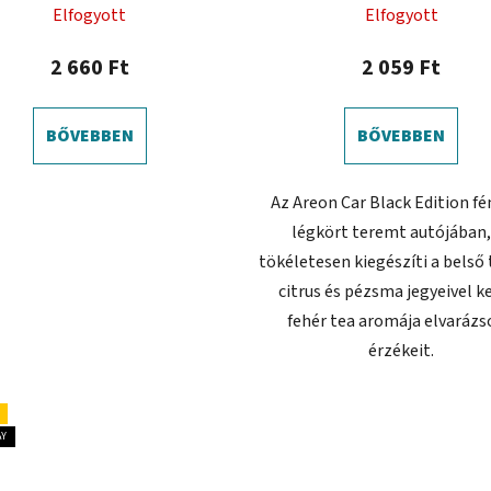
Elfogyott
Elfogyott
2 660 Ft
2 059 Ft
BŐVEBBEN
BŐVEBBEN
Az Areon Car Black Edition f
légkört teremt autójában,
tökéletesen kiegészíti a belső 
citrus és pézsma jegyeivel k
fehér tea aromája elvarázs
érzékeit.
AY