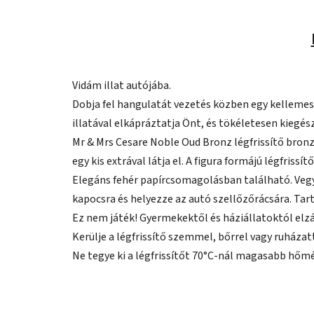
Vidám illat autójába.
Dobja fel hangulatát vezetés közben egy kellemes il
illatával elkápráztatja Önt, és tökéletesen kiegész
Mr & Mrs Cesare Noble Oud Bronz légfrissítő bronz
egy kis extrával látja el. A figura formájú légfris
Elegáns fehér papírcsomagolásban található. Vegye 
kapocsra és helyezze az autó szellőzőrácsára. Tar
Ez nem játék! Gyermekektől és háziállatoktól elzá
Kerülje a légfrissítő szemmel, bőrrel vagy ruházat
Ne tegye ki a légfrissítőt 70°C-nál magasabb hőm