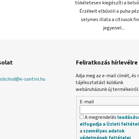
tökéletesen kiegészíti a belső
Érzékeit elbűvöli a puha p
selymes illata a citrusok f
jegyeivel...
solat
Feliratkozás hírlevélre
Adja meg az e-mail címét, és 
obchod
@
e-santini.hu
tájékoztatást küldünk
webáruházunk új termékeiről
E-mail
A megrendelés
leadásáv
elfogadja a Üzleti feltéte
a
személyes adatok
védelmének feltételei
.