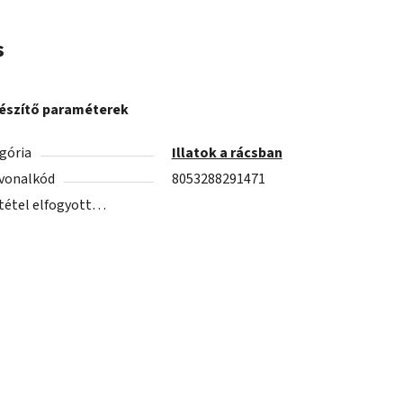
s
észítő paraméterek
gória
Illatok a rácsban
vonalkód
8053288291471
 tétel elfogyott…