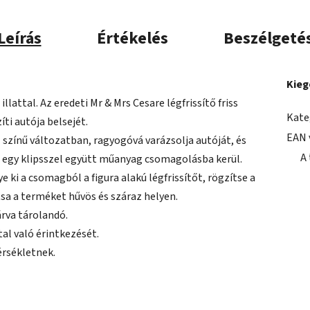
Leírás
Értékelés
Beszélgeté
Kieg
lattal. Az eredeti Mr & Mrs Cesare légfrissítő friss
Kate
íti autója belsejét.
EAN 
 színű változatban, ragyogóvá varázsolja autóját, és
A
sítő egy klipsszel együtt műanyag csomagolásba kerül.
ki a csomagból a figura alakú légfrissítőt, rögzítse a
tsa a terméket hűvös és száraz helyen.
rva tárolandó.
tal való érintkezését.
érsékletnek.