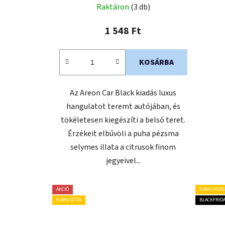
Raktáron
(3 db)
1 548 Ft
KOSÁRBA
Az Areon Car Black kiadás luxus
hangulatot teremt autójában, és
tökéletesen kiegészíti a belső teret.
Érzékeit elbűvöli a puha pézsma
selymes illata a citrusok finom
jegyeivel...
AKCIÓ
KIÁRUSÍTÁS
KIÁRUSÍTÁS
BLACKFRID