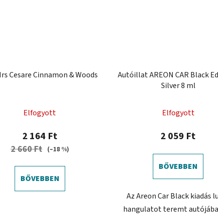
rs Cesare Cinnamon & Woods
Autóillat AREON CAR Black Ed
Silver 8 ml
Elfogyott
Elfogyott
2 164 Ft
2 059 Ft
2 660 Ft
(–18 %)
BŐVEBBEN
BŐVEBBEN
Az Areon Car Black kiadás l
hangulatot teremt autójába