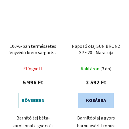
100%-ban természetes
Napozó olaj SUN BRONZ
fényvédő krém sárgarépa
SPF 20 - Maracuja
kivonattal, SPF 20
Elfogyott
Raktáron
(3 db)
5 996 Ft
3 592 Ft
BŐVEBBEN
KOSÁRBA
Barnító tej béta-
Barnítóolaj a gyors
karotinnal a gyors és
barnulásért trópusi