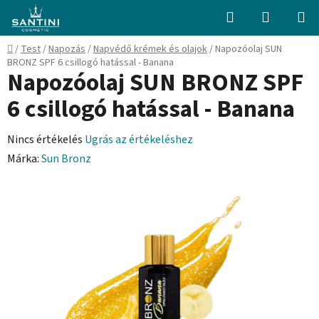
Ugrás
Keresés
KOSÁR
a
fő
Kezdőlap
/
Test
/
Napozás
/
Napvédő krémek és olajok
/
Napozóolaj SUN
tartalomhoz
BRONZ SPF 6 csillogó hatással - Banana
Napozóolaj SUN BRONZ SPF
6 csillogó hatással - Banana
A
Nincs értékelés
Ugrás az értékeléshez
termék
Márka:
Sun Bronz
átlagos
értékelése
5-
ből
0,0
csillag.