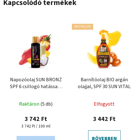
Kapcsolódó termékek
BESTSELLER
Napozóolaj SUN BRONZ
Barnítóolaj BIO argán
SPF 6 csillogó hatással -
olajjal, SPF 30 SUN VITAL
Piña Colada
Raktáron
(5 db)
Elfogyott
3 742 Ft
3 442 Ft
Egységár:
3 742 Ft / 100 ml
BŐVEBBEN