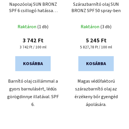
Napozóolaj SUN BRONZ
Szárazbarnító olaj SUN
SPF 6 csillogó hatással -
BRONZ SPF 50 spray-ben
Melon
Raktáron
(1 db)
Raktáron
(3 db)
3 742 Ft
5 245 Ft
Egységár:
Egységár:
3 742 Ft / 100 ml
5 827,78 Ft / 100 ml
KOSÁRBA
KOSÁRBA
Barnító olaj csillámmal a
Magas védőfaktorú
gyors barnulásért, lédús
szárazbarnító olaj az
görögdinnye illatával. SPF
érzékeny bőr gyengéd
6.
ápolására.