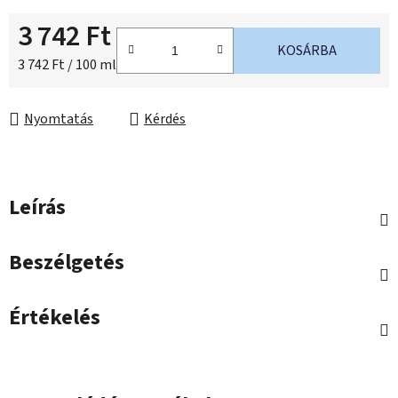
3 742 Ft
KOSÁRBA
Egységár:
3 742 Ft / 100 ml
Nyomtatás
Kérdés
Leírás
Beszélgetés
Értékelés