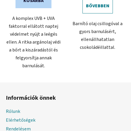
KOSÁRBA
BŐVEBBEN
A komplex UVB + UVA
Barnító olaj csillogóval a
faktorral ellátott naptej
gyors barnulásért,
védelmet nyújt a leégés
ellenállhatatlan
ellen. A ritka argánolaj védi
csokoládéillattal.
a bőrt a kiszáradástól és
felgyorsítja annak
barnulását.
L
á
Információk önnek
b
l
Rólunk
é
Elérhetőségek
c
Rendelésem