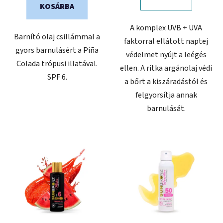
KOSÁRBA
A komplex UVB + UVA
Barnító olaj csillámmal a
faktorral ellátott naptej
gyors barnulásért a Piña
védelmet nyújt a leégés
Colada trópusi illatával.
ellen. A ritka argánolaj védi
SPF 6.
a bőrt a kiszáradástól és
felgyorsítja annak
barnulását.