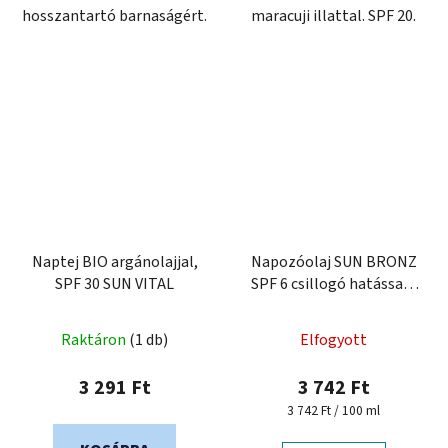
hosszantartó barnaságért.
maracuji illattal. SPF 20.
Naptej BIO argánolajjal,
Napozóolaj SUN BRONZ
SPF 30 SUN VITAL
SPF 6 csillogó hatással -
Chocolate
Raktáron
(1 db)
Elfogyott
3 291 Ft
3 742 Ft
Egységár:
3 742 Ft / 100 ml