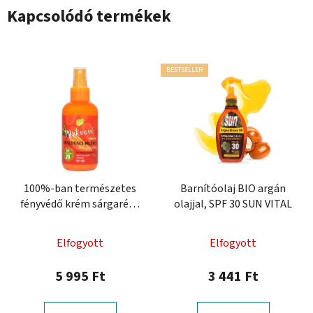
Kapcsolódó termékek
BESTSELLER
100%-ban természetes
Barnítóolaj BIO argán
fényvédő krém sárgarépa
olajjal, SPF 30 SUN VITAL
kivonattal, SPF 20
Elfogyott
Elfogyott
5 995 Ft
3 441 Ft