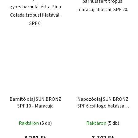
barnulásért trópusi
gyors barnulásért a Piña
maracuji illattal. SPF 20.
Colada trópusi illatával.
SPF 6.
Barnító olaj SUN BRONZ
Napozóolaj SUN BRONZ
SPF 10 - Maracuja
SPF 6 csillogó hatással -
Banana
Raktáron
(5 db)
Raktáron
(5 db)
3 291 Ft
3 742 Ft