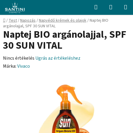
Ugrás
Keresés
KOSÁR
a
fő
Kezdőlap
/
Test
/
Napozás
/
Napvédő krémek és olajok
/
Naptej BIO
tartalomhoz
argánolajjal, SPF 30 SUN VITAL
Naptej BIO argánolajjal, SPF
30 SUN VITAL
A
Nincs értékelés
Ugrás az értékeléshez
termék
Márka:
Vivaco
átlagos
értékelése
5-
ből
0,0
csillag.