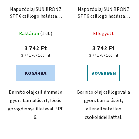
Napozóolaj SUN BRONZ
Napozóolaj SUN BRONZ
SPF 6 csillogó hatással -
SPF 6 csillogó hatással -
Melon
Chocolate
Raktáron
(1 db)
Elfogyott
3 742 Ft
3 742 Ft
Egységár:
Egységár:
3 742 Ft / 100 ml
3 742 Ft / 100 ml
KOSÁRBA
BŐVEBBEN
Barnító olaj csillámmal a
Barnító olaj csillogóval a
gyors barnulásért, lédús
gyors barnulásért,
görögdinnye illatával. SPF
ellenállhatatlan
6.
csokoládéillattal.