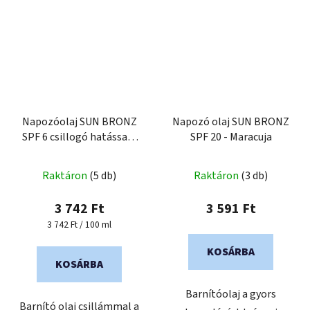
Napozóolaj SUN BRONZ
Napozó olaj SUN BRONZ
SPF 6 csillogó hatással -
SPF 20 - Maracuja
Piña Colada
Raktáron
(5 db)
Raktáron
(3 db)
3 742 Ft
3 591 Ft
Egységár:
3 742 Ft / 100 ml
KOSÁRBA
KOSÁRBA
Barnítóolaj a gyors
Barnító olaj csillámmal a