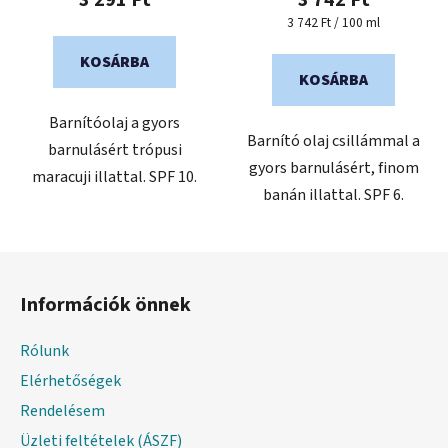
Egységár:
3 742 Ft / 100 ml
KOSÁRBA
KOSÁRBA
Barnítóolaj a gyors
Barnító olaj csillámmal a
barnulásért trópusi
gyors barnulásért, finom
maracuji illattal. SPF 10.
banán illattal. SPF 6.
L
á
Információk önnek
b
l
Rólunk
é
Elérhetőségek
c
Rendelésem
Üzleti feltételek (ÁSZF)