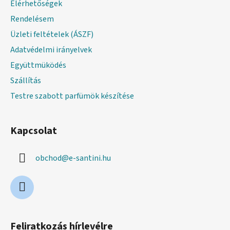
Elérhetőségek
c
Rendelésem
Üzleti feltételek (ÁSZF)
Adatvédelmi irányelvek
Együttmüködés
Szállítás
Testre szabott parfümök készítése
Kapcsolat
obchod
@
e-santini.hu
Feliratkozás hírlevélre