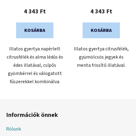
4 343 Ft
4 343 Ft
KOSÁRBA
KOSÁRBA
Illatos gyertya napérlelt
Illatos gyertya citrusfélék,
citrusfélék és alma lédús és
gyümölcsös jegyek és
édes illatával, csípős
menta frissítő illatával.
gyömbérrel és válogatott
fűszerekkel kombinálva.
L
á
Információk önnek
b
l
Rólunk
é