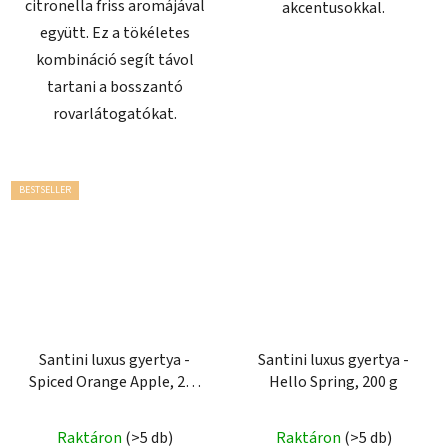
citronella friss aromájával
akcentusokkal.
együtt. Ez a tökéletes
kombináció segít távol
tartani a bosszantó
rovarlátogatókat.
BESTSELLER
Santini luxus gyertya -
Santini luxus gyertya -
Spiced Orange Apple, 200
Hello Spring, 200 g
g
Raktáron
(>5 db)
Raktáron
(>5 db)