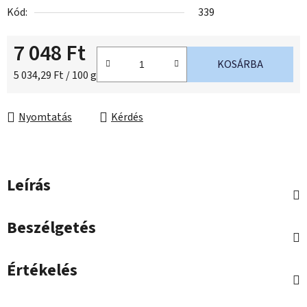
Kód:
339
7 048 Ft
KOSÁRBA
Egységár:
5 034,29 Ft / 100 g
Nyomtatás
Kérdés
Leírás
Beszélgetés
Értékelés