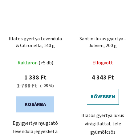
Illatos gyertya Levendula
Santini luxus gyertya -
& Citronella, 140 g
Julvien, 200 g
Raktáron
(>5 db)
Elfogyott
1 338 Ft
4 343 Ft
1 788 Ft
(–25 %)
BŐVEBBEN
KOSÁRBA
Illatos gyertya luxus
Egy gyertya nyugtató
virágillattal, tele
levendula jegyekkel a
gyümölcsös