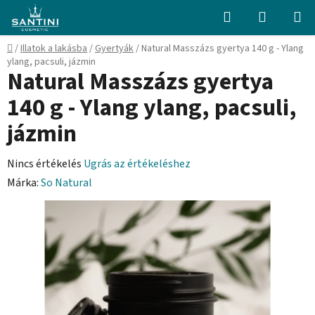
Ugrás
Keresés
KOSÁR
a
fő
Kezdőlap
/
Illatok a lakásba
/
Gyertyák
/
Natural Masszázs gyertya 140 g - Ylang
tartalomhoz
ylang, pacsuli, jázmin
Natural Masszázs gyertya
140 g - Ylang ylang, pacsuli,
jázmin
A
Nincs értékelés
Ugrás az értékeléshez
termék
Márka:
So Natural
átlagos
értékelése
5-
ből
0,0
csillag.