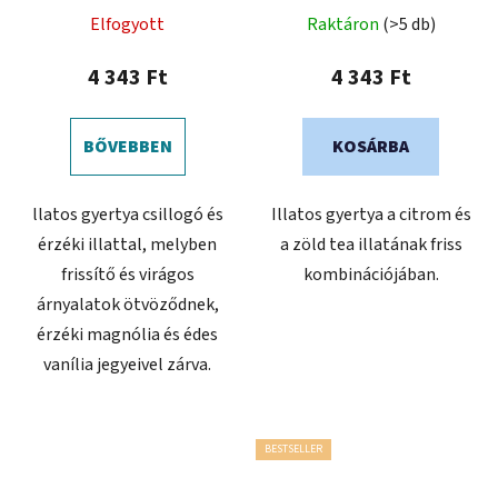
Elfogyott
Raktáron
(>5 db)
4 343 Ft
4 343 Ft
BŐVEBBEN
KOSÁRBA
llatos gyertya csillogó és
Illatos gyertya a citrom és
érzéki illattal, melyben
a zöld tea illatának friss
frissítő és virágos
kombinációjában.
árnyalatok ötvöződnek,
érzéki magnólia és édes
vanília jegyeivel zárva.
BESTSELLER