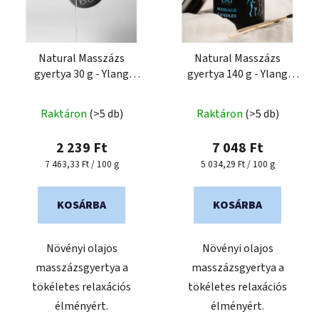
é
k
k
r
e
e
k
Natural Masszázs
Natural Masszázs
n
gyertya 30 g - Ylang
gyertya 140 g - Ylang
l
d
ylang, pacsuli, jázmin
ylang, pacsuli, jázmin
i
e
s
Raktáron
(>5 db)
Raktáron
(>5 db)
z
t
é
2 239 Ft
7 048 Ft
á
s
Egységár:
Egységár:
7 463,33 Ft / 100 g
5 034,29 Ft / 100 g
j
e
a
KOSÁRBA
KOSÁRBA
Növényi olajos
Növényi olajos
masszázsgyertya a
masszázsgyertya a
tökéletes relaxációs
tökéletes relaxációs
élményért.
élményért.