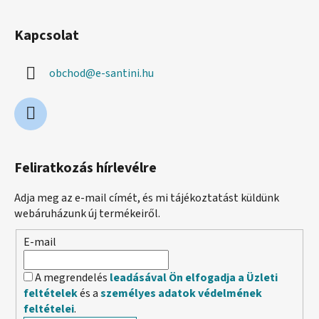
m
e
Kapcsolat
i
obchod
@
e-santini.hu
Feliratkozás hírlevélre
Adja meg az e-mail címét, és mi tájékoztatást küldünk
webáruházunk új termékeiről.
E-mail
A megrendelés
leadásával Ön elfogadja a Üzleti
feltételek
és a
személyes adatok védelmének
feltételei
.