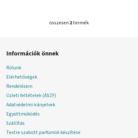
összesen
2
termék
L
i
s
L
t
á
a
Információk önnek
b
i
l
r
Rólunk
é
á
Elérhetőségek
c
n
y
Rendelésem
í
Üzleti feltételek (ÁSZF)
t
Adatvédelmi irányelvek
á
s
Együttmüködés
e
Szállítás
l
Testre szabott parfümök készítése
e