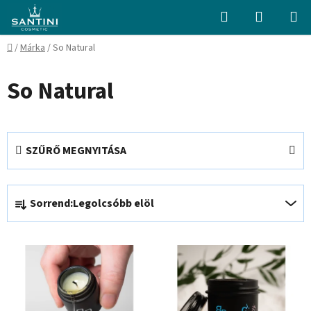
Ugrás
Keresés
KOSÁR
a
fő
Kezdőlap
/
Márka
/
So Natural
tartalomhoz
So Natural
SZŰRŐ MEGNYITÁSA
T
Sorrend:
Legolcsóbb elöl
e
r
T
m
e
é
r
k
m
e