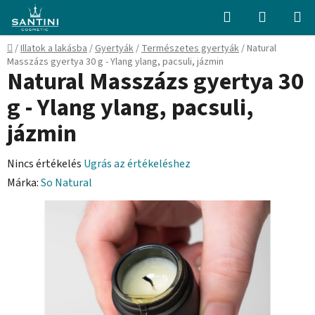
Ugrás
Keresés
KOSÁR
a
fő
Kezdőlap
/
Illatok a lakásba
/
Gyertyák
/
Természetes gyertyák
/
Natural
tartalomhoz
Masszázs gyertya 30 g - Ylang ylang, pacsuli, jázmin
Natural Masszázs gyertya 30
g - Ylang ylang, pacsuli,
jázmin
A
Nincs értékelés
Ugrás az értékeléshez
termék
Márka:
So Natural
átlagos
értékelése
5-
ből
0,0
csillag.