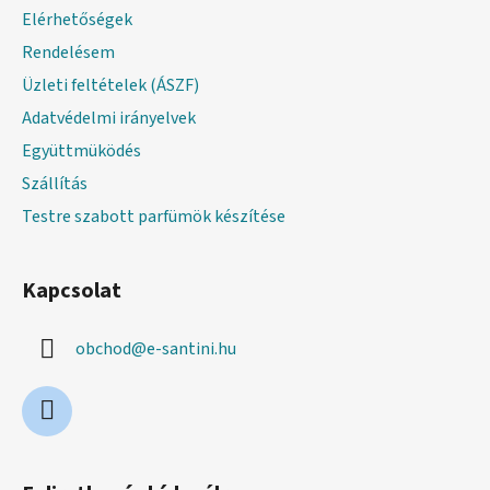
é
Elérhetőségek
c
Rendelésem
Üzleti feltételek (ÁSZF)
Adatvédelmi irányelvek
Együttmüködés
Szállítás
Testre szabott parfümök készítése
Kapcsolat
obchod
@
e-santini.hu