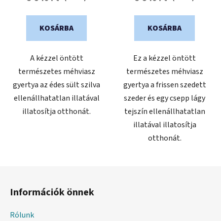
KOSÁRBA
KOSÁRBA
A kézzel öntött
Ez a kézzel öntött
természetes méhviasz
természetes méhviasz
gyertya az édes sült szilva
gyertya a frissen szedett
ellenállhatatlan illatával
szeder és egy csepp lágy
illatosítja otthonát.
tejszín ellenállhatatlan
illatával illatosítja
otthonát.
L
á
Információk önnek
b
l
Rólunk