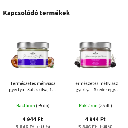
Kapcsolódó termékek
Természetes méhviasz
Természetes méhviasz
gyertya - Sült szilva, 150
gyertya - Szeder egy
ml
csepp tejszínnel, 150 ml
Raktáron
(>5 db)
Raktáron
(>5 db)
4 944 Ft
4 944 Ft
5 846 Ft
5 846 Ft
(–15 %)
(–15 %)