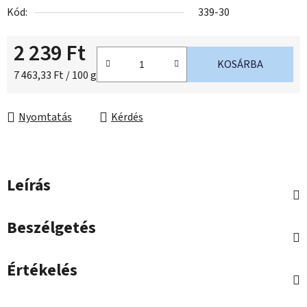
Kód:
339-30
2 239 Ft
KOSÁRBA
Egységár:
7 463,33 Ft / 100 g
Nyomtatás
Kérdés
Leírás
Beszélgetés
Értékelés