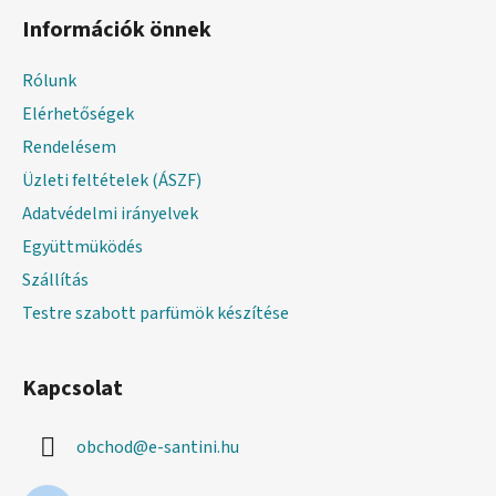
á
Információk önnek
b
l
Rólunk
é
Elérhetőségek
c
Rendelésem
Üzleti feltételek (ÁSZF)
Adatvédelmi irányelvek
Együttmüködés
Szállítás
Testre szabott parfümök készítése
Kapcsolat
obchod
@
e-santini.hu