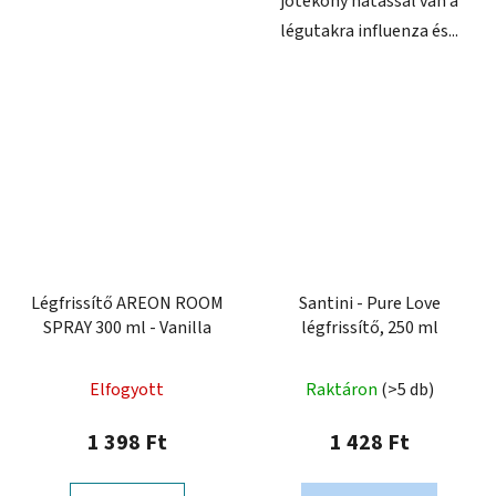
jótékony hatással van a
légutakra influenza és...
Légfrissítő AREON ROOM
Santini - Pure Love
SPRAY 300 ml - Vanilla
légfrissítő, 250 ml
Elfogyott
Raktáron
(>5 db)
1 398 Ft
1 428 Ft