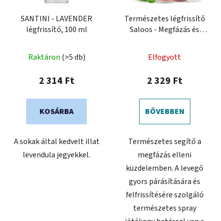
SANTINI - LAVENDER
Természetes légfrissítő
légfrissítő, 100 ml
Saloos - Megfázás és
immunitás
Raktáron
(>5 db)
Elfogyott
2 314 Ft
2 329 Ft
KOSÁRBA
BŐVEBBEN
A sokak által kedvelt illat
Természetes segítő a
levendula jegyekkel.
megfázás elleni
küzdelemben. A levegő
gyors párásítására és
felfrissítésére szolgáló
természetes spray