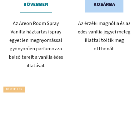
BŐVEBBEN
KOSÁRBA
Az Areon Room Spray
Az érzéki magnólia és az
Vanilla háztartási spray
édes vanília jegyei meleg
egyetlen megnyomással
illattal töltik meg
gyönyörűen parfümozza
otthonát.
belső tereit a vanília édes
illatával.
BESTSELLER