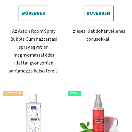
BŐVEBBEN
BŐVEBBEN
Az Areon Room Spray
Ízléses illat dohányellenes
Bubble Gum háztartási
tónusokkal.
spray egyetlen
megnyomással édes
illattal gyönyörűen
parfümozza belső tereit.
BESTSELLER
VEGÁN