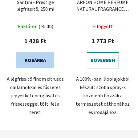
Santini - Prestige
AREON HOME PERFUME
légfrissítő, 250 ml
NATURAL FRAGRANCES -
Menta & Narancs
Raktáron
(>5 db)
Elfogyott
1 428 Ft
1 773 Ft
KOSÁRBA
BŐVEBBEN
A légfrissítő finom citrusos
A 100%-ban illóolajokból
dallamokkal és fűszeres
készült szoba spray-k
jegyekkel energiával és
közelebb hozzák a
frissességgel tölti fel a
természetet otthonához
teret.
és irodájához.
L