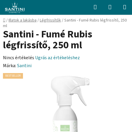
Ugrás
Keresés
KOSÁR
a
fő
Kezdőlap
/
Illatok a lakásba
/
Légfrissítők
/
Santini - Fumé Rubis légfrissítő, 250
tartalomhoz
ml
Santini - Fumé Rubis
légfrissítő, 250 ml
A
Nincs értékelés
Ugrás az értékeléshez
termék
Márka:
Santini
átlagos
BESTSELLER
értékelése
5-
ből
0,0
csillag.