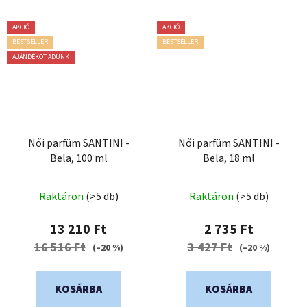
AKCIÓ
AKCIÓ
BESTSELLER
BESTSELLER
AJÁNDÉKOT ADUNK
Női parfüm SANTINI -
Női parfüm SANTINI -
Bela, 100 ml
Bela, 18 ml
Raktáron
(>5 db)
Raktáron
(>5 db)
13 210 Ft
2 735 Ft
16 516 Ft
3 427 Ft
(–20 %)
(–20 %)
KOSÁRBA
KOSÁRBA