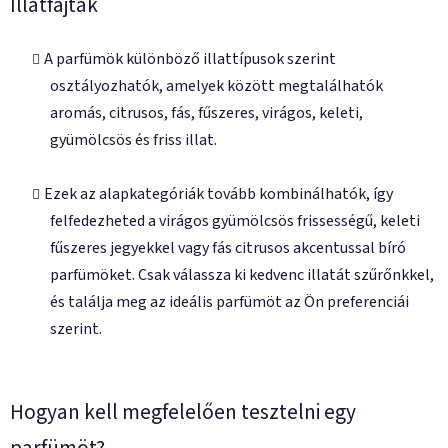
Illatfajták
A parfümök különböző illattípusok szerint
osztályozhatók, amelyek között megtalálhatók
aromás
,
citrusos
,
fás
,
fűszeres
,
virágos
,
keleti
,
gyümölcsös
és
friss illat
.
Ezek az alapkategóriák tovább kombinálhatók, így
felfedezheted a virágos gyümölcsös frissességű, keleti
fűszeres jegyekkel vagy fás citrusos akcentussal bíró
parfümöket. Csak válassza ki kedvenc illatát szűrőnkkel,
és találja meg az ideális parfümöt az Ön preferenciái
szerint.
Hogyan kell megfelelően tesztelni egy