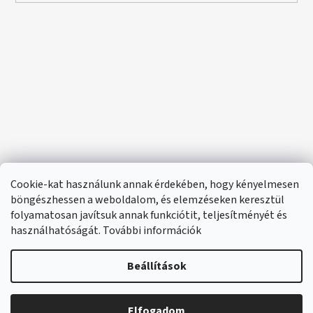
Cookie-kat használunk annak érdekében, hogy kényelmesen
böngészhessen a weboldalom, és elemzéseken keresztül
folyamatosan javítsuk annak funkciótit, teljesítményét és
használhatóságát. További információk
Beállítások
Elfogadom
🔴 Parfümök és illatok –20%