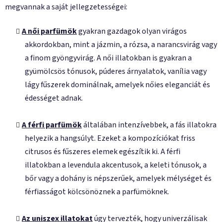
megvannak a saját jellegzetességei:
A női parfümök
gyakran gazdagok olyan virágos
akkordokban, mint a jázmin, a rózsa, a narancsvirág vagy
a finom gyöngyvirág. A női illatokban is gyakran a
gyümölcsös tónusok, púderes árnyalatok, vanília vagy
lágy fűszerek dominálnak, amelyek nőies eleganciát és
édességet adnak.
A férfi parfümök
általában intenzívebbek, a fás illatokra
helyezik a hangsúlyt. Ezeket a kompozíciókat friss
citrusos és fűszeres elemek egészítik ki. A férfi
illatokban a levendula akcentusok, a keleti tónusok, a
bőr vagy a dohány is népszerűek, amelyek mélységet és
férfiasságot kölcsönöznek a parfümöknek.
Az uniszex illatokat
úgy tervezték, hogy univerzálisak