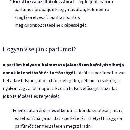
Korlátozza az illatok számát
– legfeljebb három
parfümöt próbáljon ki egymás után, különben a
szaglása elveszíti az illat pontos
megkülönböztetésének képességét.
Hogyan viseljünk parfümöt?
A parfüm helyes alkalmazása jelentősen befolyásolhatja
annak intenzitását és tartósságát.
Ideális a parfümöt olyan
helyekre felvinni, ahol a bőr melegebb, például a csuklón, a
nyakon vagy a fül mögött. Ezek a helyek elősegítik az illat
jobb fejlődését és terjedését.
Felvitel után érdemes elkerülni a bőr dörzsölését, mert
ez felboríthatja az illat szerkezetét. Ehelyett hagyja a
parfümöt természetesen megszáradni.