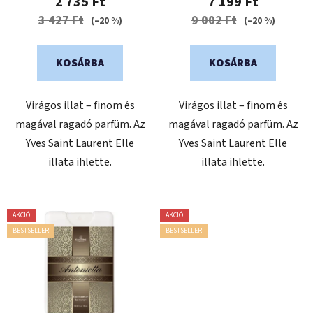
2 735 Ft
7 199 Ft
á
értékelése
3 427 Ft
9 002 Ft
(–20 %)
(–20 %)
j
5-
a
ből
KOSÁRBA
KOSÁRBA
0,0
csillag.
Virágos illat – finom és
Virágos illat – finom és
magával ragadó parfüm. Az
magával ragadó parfüm. Az
Yves Saint Laurent Elle
Yves Saint Laurent Elle
illata ihlette.
illata ihlette.
AKCIÓ
AKCIÓ
BESTSELLER
BESTSELLER