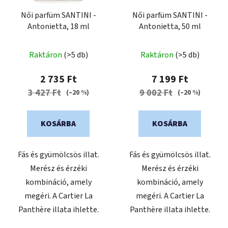
Női parfüm SANTINI -
Női parfüm SANTINI -
Antonietta, 18 ml
Antonietta, 50 ml
A
Raktáron
(>5 db)
Raktáron
(>5 db)
termék
átlagos
2 735 Ft
7 199 Ft
értékelése
3 427 Ft
9 002 Ft
(–20 %)
(–20 %)
5-
ből
KOSÁRBA
KOSÁRBA
5,0
csillag.
Fás és gyümölcsös illat.
Fás és gyümölcsös illat.
Merész és érzéki
Merész és érzéki
kombináció, amely
kombináció, amely
megéri. A Cartier La
megéri. A Cartier La
Panthère illata ihlette.
Panthère illata ihlette.