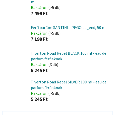
ml
Raktáron
(>5 db)
7 499 Ft
Férfi parfüm SANTINI - PEGO Legend, 50 ml
Raktáron
(>5 db)
7 199 Ft
Tiverton Road Rebel BLACK 100 ml - eau de
parfum férfiaknak
Raktáron
(3 db)
5 245 Ft
Tiverton Road Rebel SILVER 100 ml - eau de
parfum férfiaknak
Raktáron
(>5 db)
5 245 Ft
T