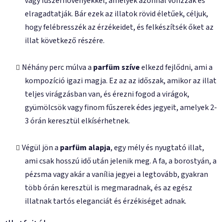
vagy fűszernövényekkel, amelyek azonnal vonzzák és
elragadtatják. Bár ezek az illatok rövid életűek, céljuk,
hogy felébresszék az érzékeidet, és felkészítsék őket az
illat következő részére.
Néhány perc múlva a
parfüm szíve
elkezd fejlődni, ami a
kompozíció igazi magja. Ez az az időszak, amikor az illat
teljes virágzásban van, és érezni fogod a virágok,
gyümölcsök vagy finom fűszerek édes jegyeit, amelyek 2-
3 órán keresztül elkísérhetnek.
Végül jön a
parfüm alapja
, egy mély és nyugtató illat,
ami csak hosszú idő után jelenik meg. A fa, a borostyán, a
pézsma vagy akár a vanília jegyei a legtovább, gyakran
több órán keresztül is megmaradnak, és az egész
illatnak tartós eleganciát és érzékiséget adnak.