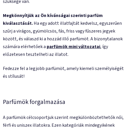
szüksége van.
Megkönnyítjük az Ön kívánságai szerinti parfüm
kiválasztását.
Ha egy adott illatfajtát kedvelsz, egyszerűen
szűrj a virágos, gyümölcsös, fás, friss vagy fűszeres jegyek
között, és válaszd ki a hozzád illő parfümöt. A bizonytalanok
számára elérhetőek a
parfümök mini változatai
, így
előzetesen tesztelheti az illatot.
Fedezze fel a legjobb parfümöt, amely kiemeli személyiségét
és stílusát!
Parfümök forgalmazása
A parfümök célcsoportjuk szerint megkülönböztethetők női,
férfi és uniszex illatokra. Ezen kategóriák mindegyikének