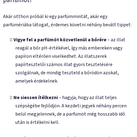
parfümöt?
Akár otthon próbál ki egy parfümmintát, akár egy
parfümériába látogat, érdemes követni néhány bevált tippet:
Vigye fel a parfümöt közvetlenül a bőrére
– az illat
reagál a bőr pH-értékével, így más embereken vagy
papíron eltérően viselkedhet. Az illatszerek
papírtesztelői számos illat gyors tesztelésére
szolgálnak, de mindig teszteld a bőrödön azokat,
amelyek érdekelnek.
Ne siessen ítélkezni
– hagyja, hogy az illat teljes
szépségébe fejlődjön. A kezdeti jegyek néhány percen
belül megjelennek, de a parfümöt még hosszabb idő
után is értékelni kell.