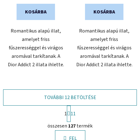
ből
KOSÁRBA
KOSÁRBA
5,0
csillag.
Romantikus alapú illat,
Romantikus alapú illat,
amelyet friss
amelyet friss
fűszerességgel és virágos
fűszerességgel és virágos
aromával tarkítanak. A
aromával tarkítanak. A
Dior Addict 2 illata ihlette.
Dior Addict 2 illata ihlette.
TOVÁBBI 12 BETÖLTÉSE
L
1
a
11
p
L
o
összesen
127
termék
i
z
s
á
FEL