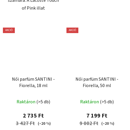
számára. A Lacoste Touch
of Pink illat
AKCIÓ
AKCIÓ
Női parfüm SANTINI -
Női parfüm SANTINI -
Fiorella, 18 ml
Fiorella, 50 ml
A
Raktáron
(>5 db)
Raktáron
(>5 db)
termék
átlagos
2 735 Ft
7 199 Ft
értékelése
3 427 Ft
9 002 Ft
(–20 %)
(–20 %)
5-