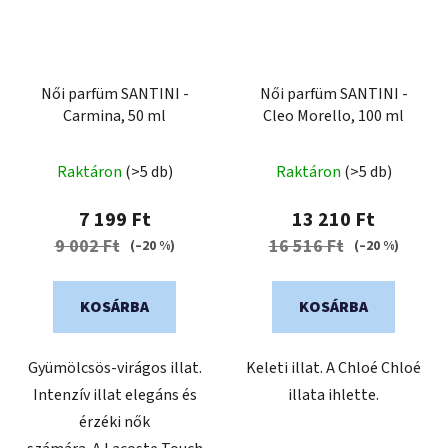
Női parfüm SANTINI -
Női parfüm SANTINI -
Carmina, 50 ml
Cleo Morello, 100 ml
Raktáron
(>5 db)
Raktáron
(>5 db)
7 199 Ft
13 210 Ft
9 002 Ft
16 516 Ft
(–20 %)
(–20 %)
KOSÁRBA
KOSÁRBA
Gyümölcsös-virágos illat.
Keleti illat. A Chloé Chloé
Intenzív illat elegáns és
illata ihlette.
érzéki nők