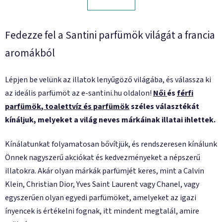
t
s
a
i
Fedezze fel a Santini parfümök világát a francia
r
á
aromákból
n
y
í
Lépjen be velünk az illatok lenyűgöző világába, és válassza ki
t
az ideális parfümöt az e-santini.hu oldalon!
Női
és
férfi
á
parfümök
,
toalettvíz és parfümök
széles választékát
s
kínáljuk, melyeket a világ neves márkáinak illatai ihlettek.
e
l
e
Kínálatunkat folyamatosan bővítjük, és rendszeresen kínálunk
m
Önnek nagyszerű akciókat és kedvezményeket a népszerű
e
illatokra. Akár olyan márkák parfümjét keres, mint a Calvin
i
Klein, Christian Dior, Yves Saint Laurent vagy Chanel, vagy
egyszerűen olyan egyedi parfümöket, amelyeket az igazi
ínyencek is értékelni fognak, itt mindent megtalál, amire