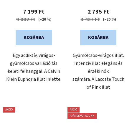
7 199 Ft
2 735 Ft
9 002 Ft
3 427 Ft
(–20 %)
(–20 %)
KOSÁRBA
KOSÁRBA
Egy addiktív, virágos-
Gyümölcsös-virágos illat.
gyümölcsös variáció fás
Intenzív illat elegáns és
keleti felhanggal. A Calvin
érzéki nők
Klein Euphoria illat ihlette.
számára. A Lacoste Touch
of Pink illat
AKCIÓ
AKCIÓ
AJÁNDÉKOT ADUNK