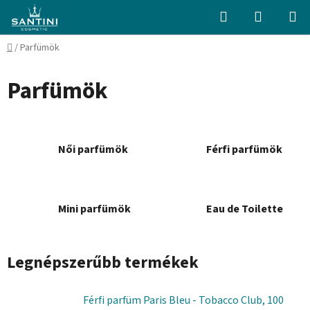
Ugrás
Keresés
KOSÁR
a
fő
Kezdőlap
/
Parfümök
tartalomhoz
Parfümök
Női parfümök
Férfi parfümök
Mini parfümök
Eau de Toilette
Legnépszerűbb termékek
Férfi parfüm Paris Bleu - Tobacco Club, 100