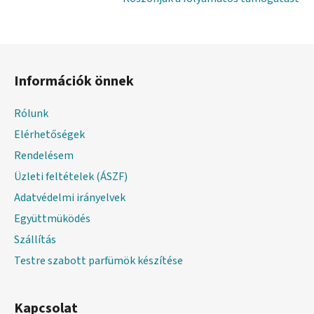
L
á
Információk önnek
b
l
Rólunk
é
Elérhetőségek
c
Rendelésem
Üzleti feltételek (ÁSZF)
Adatvédelmi irányelvek
Együttmüködés
Szállítás
Testre szabott parfümök készítése
Kapcsolat