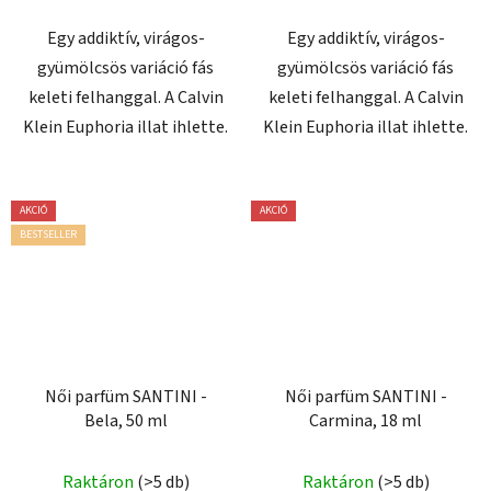
Egy addiktív, virágos-
Egy addiktív, virágos-
gyümölcsös variáció fás
gyümölcsös variáció fás
keleti felhanggal. A Calvin
keleti felhanggal. A Calvin
Klein Euphoria illat ihlette.
Klein Euphoria illat ihlette.
AKCIÓ
AKCIÓ
BESTSELLER
Női parfüm SANTINI -
Női parfüm SANTINI -
Bela, 50 ml
Carmina, 18 ml
Raktáron
(>5 db)
Raktáron
(>5 db)