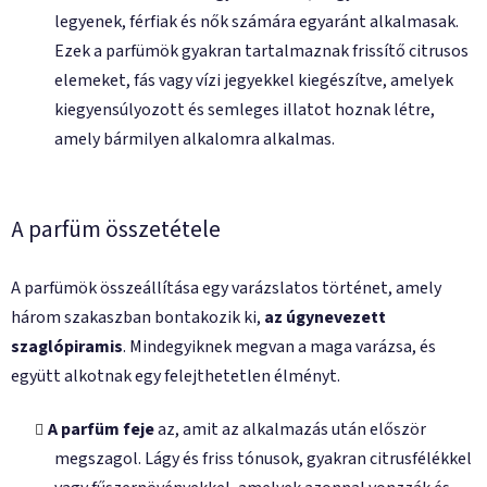
legyenek, férfiak és nők számára egyaránt alkalmasak.
Ezek a parfümök gyakran tartalmaznak frissítő citrusos
elemeket, fás vagy vízi jegyekkel kiegészítve, amelyek
kiegyensúlyozott és semleges illatot hoznak létre,
amely bármilyen alkalomra alkalmas.
A parfüm összetétele
A parfümök összeállítása egy varázslatos történet, amely
három szakaszban bontakozik ki,
az úgynevezett
szaglópiramis
. Mindegyiknek megvan a maga varázsa, és
együtt alkotnak egy felejthetetlen élményt.
A parfüm feje
az, amit az alkalmazás után először
megszagol. Lágy és friss tónusok, gyakran citrusfélékkel