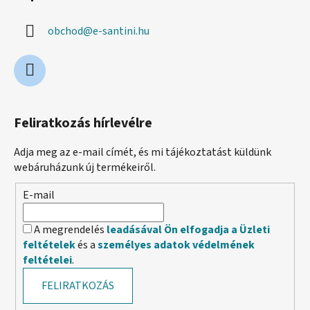
obchod
@
e-santini.hu
Feliratkozás hírlevélre
Adja meg az e-mail címét, és mi tájékoztatást küldünk
webáruházunk új termékeiről.
E-mail
A megrendelés
leadásával Ön elfogadja a Üzleti
feltételek
és a
személyes adatok védelmének
feltételei
.
FELIRATKOZÁS