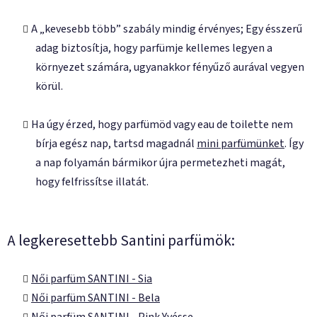
A „kevesebb több” szabály mindig érvényes; Egy ésszerű
adag biztosítja, hogy parfümje kellemes legyen a
környezet számára, ugyanakkor fényűző aurával vegyen
körül.
Ha úgy érzed, hogy parfümöd vagy eau de toilette nem
bírja egész nap, tartsd magadnál
mini parfümünket
. Így
a nap folyamán bármikor újra permetezheti magát,
hogy felfrissítse illatát.
A legkeresettebb Santini parfümök:
Női parfüm SANTINI - Sia
Női parfüm SANTINI - Bela