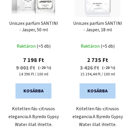
Uniszex parfüm SANTINI
Uniszex parfüm SANTINI
- Jasper, 50 ml
- Jasper, 18 ml
Raktáron
(>5 db)
Raktáron
(>5 db)
7 198 Ft
2 735 Ft
9 001 Ft
3 426 Ft
(–20 %)
(–20 %)
Egységár:
Egységár:
14 396 Ft / 100 ml
15 194,44 Ft / 100 ml
KOSÁRBA
KOSÁRBA
Kötetlen fás-citrusos
Kötetlen fás-citrusos
elegancia.A Byredo Gypsy
elegancia.A Byredo Gypsy
Water illat ihlette.
Water illat ihlette.