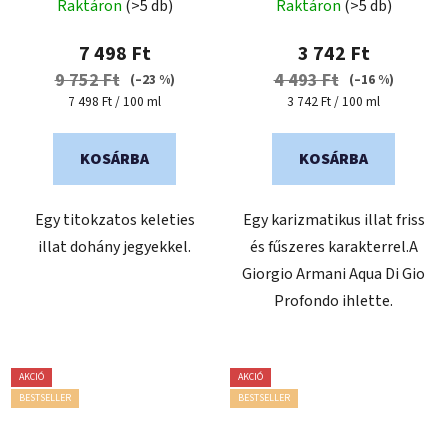
Raktáron
(>5 db)
Raktáron
(>5 db)
termék
átlagos
7 498 Ft
3 742 Ft
értékelése
9 752 Ft
4 493 Ft
(–23 %)
(–16 %)
5-
Egységár:
Egységár:
7 498 Ft / 100 ml
3 742 Ft / 100 ml
ből
5,0
KOSÁRBA
KOSÁRBA
csillag.
Egy titokzatos keleties
Egy karizmatikus illat friss
illat dohány jegyekkel.
és fűszeres karakterrel.A
Giorgio Armani Aqua Di Gio
Profondo ihlette.
AKCIÓ
AKCIÓ
BESTSELLER
BESTSELLER