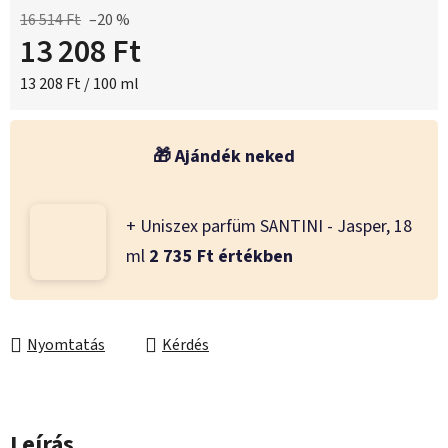
16 514 Ft
–20 %
13 208 Ft
Egységár:
13 208 Ft / 100 ml
+ Uniszex parfüm SANTINI - Jasper, 18
ml
2 735 Ft értékben
Nyomtatás
Kérdés
Leírás