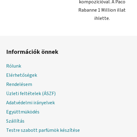
kompozícióval. A Paco
Rabanne 1 Million illat
ihlette.
L
á
Információk önnek
b
l
Rólunk
é
Elérhetőségek
c
Rendelésem
Üzleti feltételek (ÁSZF)
Adatvédelmi irányelvek
Együttmüködés
Szállítás
Testre szabott parfümök készítése