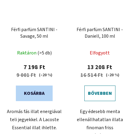
Férfi parfüm SANTINI -
Férfi parfüm SANTINI -
Savage, 50 ml
Daniell, 100 ml
Raktáron
(>5 db)
Elfogyott
7 198 Ft
13 208 Ft
9 001 Ft
16 514 Ft
(–20 %)
(–20 %)
KOSÁRBA
BŐVEBBEN
Aromás fás illat energiával
Egy édesebb menta
teli jegyekkel. A Lacoste
ellenállhatatlan illata
Essential illat ihlette.
finoman friss