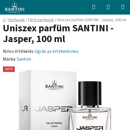
Ugrás
Keresés
KOSÁR
a
fő
Kezdőlap
/
Parfümök
/
Férfi parfümök
/
Uniszex parfüm SANTINI - Jasper, 100 ml
tartalomhoz
Uniszex parfüm SANTINI -
Jasper, 100 ml
A
Nincs értékelés
Ugrás az értékeléshez
termék
Márka:
Santini
átlagos
AKCIÓ
értékelése
5-
ből
0,0
csillag.