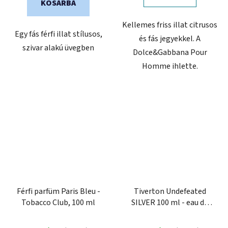
KOSÁRBA
csillag.
Kellemes friss illat citrusos
Egy fás férfi illat stílusos,
és fás jegyekkel. A
szivar alakú üvegben
Dolce&Gabbana Pour
Homme ihlette.
Férfi parfüm Paris Bleu -
Tiverton Undefeated
Tobacco Club, 100 ml
SILVER 100 ml - eau de
parfum férfiaknak
A