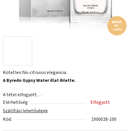
16 514
FT
–20 %
Kötetlen fás-citrusos elegancia.
A Byredo Gypsy Water illat ihlette.
A tétel elfogyott…
Elérhetőség
Elfogyott
Szállítási lehetőségek
Kód:
1000028-100