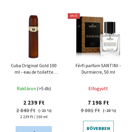
AKCIÓ
Cuba Original Gold 100
Férfi parfüm SANTINI -
ml - eau de toilette
Durmierre, 50 ml
férfiaknak
A
Raktáron
(>5 db)
Elfogyott
termék
átlagos
2 239 Ft
7 198 Ft
értékelése
2 840 Ft
9 001 Ft
(–21 %)
(–20 %)
5-
Egységár:
2 239 Ft / 100 ml
ből
BŐVEBBEN
5,0