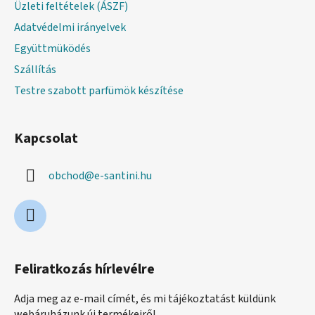
Üzleti feltételek (ÁSZF)
Adatvédelmi irányelvek
Együttmüködés
Szállítás
Testre szabott parfümök készítése
Kapcsolat
obchod
@
e-santini.hu
Feliratkozás hírlevélre
Adja meg az e-mail címét, és mi tájékoztatást küldünk
webáruházunk új termékeiről.