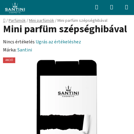
Ugrás
Keresés
KOSÁR
a
fő
Kezdőlap
/
Parfümök
/
Mini parfümök
/
Mini parfüm szépséghibával
tartalomhoz
Mini parfüm szépséghibával
A
Nincs értékelés
Ugrás az értékeléshez
termék
Márka:
Santini
átlagos
AKCIÓ
értékelése
5-
ből
0,0
csillag.