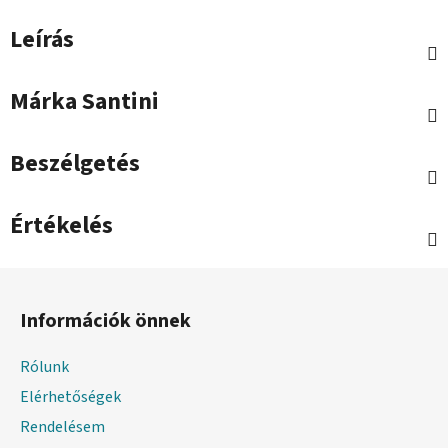
Leírás
Márka
Santini
Beszélgetés
Értékelés
L
á
Információk önnek
b
l
Rólunk
é
Elérhetőségek
c
Rendelésem