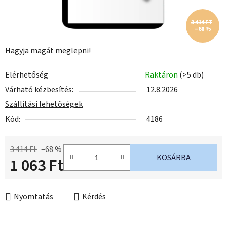
3 414 FT
–68 %
Hagyja magát meglepni!
Elérhetőség
Raktáron
(>5 db)
Várható kézbesítés:
12.8.2026
Szállítási lehetőségek
Kód:
4186
3 414 Ft
–68 %
KOSÁRBA
1 063 Ft
Egységár:
Nyomtatás
Kérdés