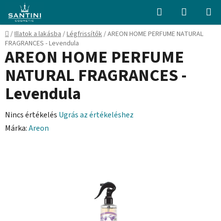
Ugrás
Keresés
KOSÁR
a
fő
Kezdőlap
/
Illatok a lakásba
/
Légfrissítők
/
AREON HOME PERFUME NATURAL
tartalomhoz
FRAGRANCES - Levendula
AREON HOME PERFUME
NATURAL FRAGRANCES -
Levendula
A
Nincs értékelés
Ugrás az értékeléshez
termék
Márka:
Areon
átlagos
értékelése
5-
ből
0,0
csillag.