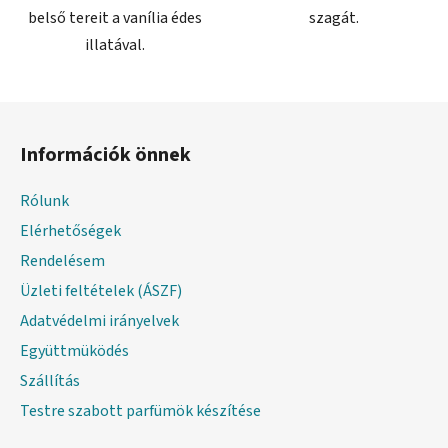
belső tereit a vanília édes
szagát.
illatával.
L
á
Információk önnek
b
l
Rólunk
é
Elérhetőségek
c
Rendelésem
Üzleti feltételek (ÁSZF)
Adatvédelmi irányelvek
Együttmüködés
Szállítás
Testre szabott parfümök készítése