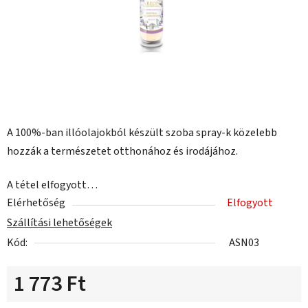
A 100%-ban illóolajokból készült szoba spray-k közelebb
hozzák a természetet otthonához és irodájához.
A tétel elfogyott…
Elérhetőség
Elfogyott
Szállítási lehetőségek
Kód:
ASN03
1 773 Ft
Egységár: