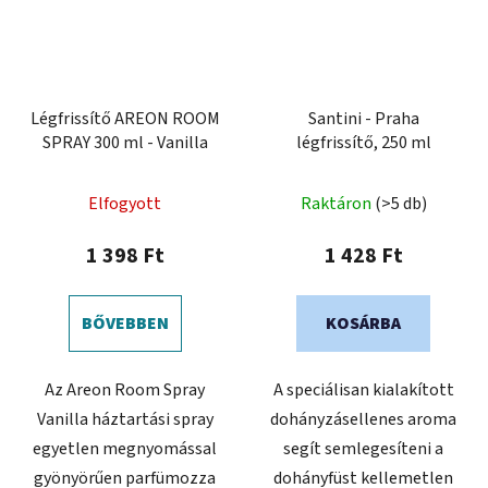
Légfrissítő AREON ROOM
Santini - Praha
SPRAY 300 ml - Vanilla
légfrissítő, 250 ml
Elfogyott
Raktáron
(>5 db)
1 398 Ft
1 428 Ft
BŐVEBBEN
KOSÁRBA
Az Areon Room Spray
A speciálisan kialakított
Vanilla háztartási spray
dohányzásellenes aroma
egyetlen megnyomással
segít semlegesíteni a
gyönyörűen parfümozza
dohányfüst kellemetlen