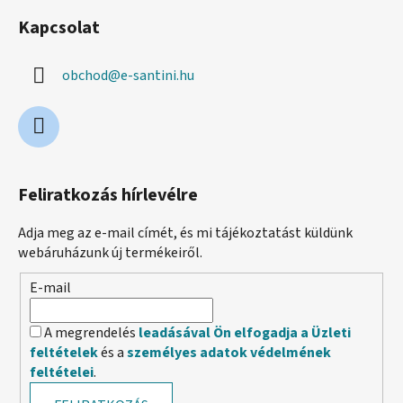
Kapcsolat
obchod
@
e-santini.hu
Feliratkozás hírlevélre
Adja meg az e-mail címét, és mi tájékoztatást küldünk
webáruházunk új termékeiről.
E-mail
A megrendelés
leadásával Ön elfogadja a Üzleti
feltételek
és a
személyes adatok védelmének
feltételei
.