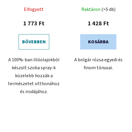
Elfogyott
Raktáron
(>5 db)
1 773 Ft
1 428 Ft
BŐVEBBEN
KOSÁRBA
A 100%-ban illóolajokból
A bolgár rózsa egyedi és
készült szoba spray-k
finom tónusai.
közelebb hozzák a
természetet otthonához
és irodájához.