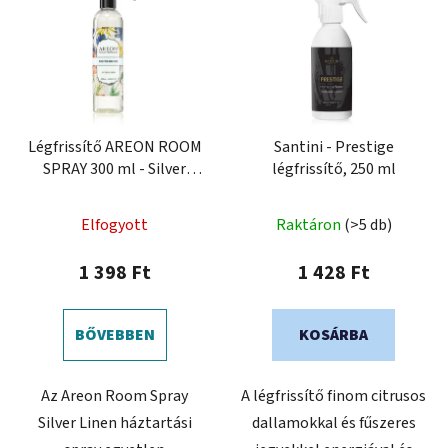
Légfrissítő AREON ROOM
Santini - Prestige
SPRAY 300 ml - Silver
légfrissítő, 250 ml
Linen
Elfogyott
Raktáron
(>5 db)
1 398 Ft
1 428 Ft
BŐVEBBEN
KOSÁRBA
Az Areon Room Spray
A légfrissítő finom citrusos
Silver Linen háztartási
dallamokkal és fűszeres