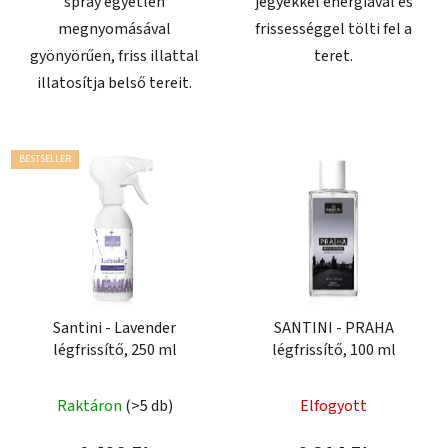
spray egyetlen
jegyekkel energiával és
megnyomásával
frissességgel tölti fel a
gyönyörűen, friss illattal
teret.
illatosítja belső tereit.
BESTSELLER
Santini - Lavender
SANTINI - PRAHA
légfrissítő, 250 ml
légfrissítő, 100 ml
Raktáron
(>5 db)
Elfogyott