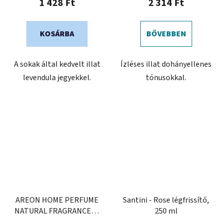
1 428 Ft
2 314 Ft
KOSÁRBA
BŐVEBBEN
A sokak által kedvelt illat
Ízléses illat dohányellenes
levendula jegyekkel.
tónusokkal.
AREON HOME PERFUME
Santini - Rose légfrissítő,
NATURAL FRAGRANCES -
250 ml
Menta & Narancs