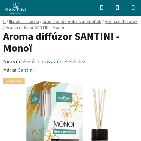
Ugrás
Keresés
KOSÁR
a
fő
Kezdőlap
/
Illatok a lakásba
/
Aroma diffúzorok és utántöltők
/
Aroma diffúzorok
tartalomhoz
/
Aroma diffúzor SANTINI - Monoï
Aroma diffúzor SANTINI -
Monoï
A
Nincs értékelés
Ugrás az értékeléshez
termék
Márka:
Santini
átlagos
BESTSELLER
értékelése
5-
ből
0,0
csillag.