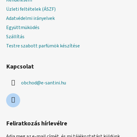
Üzleti feltételek (ÁSZF)
Adatvédelmi irányelvek
Együttmüködés
Szállítás
Testre szabott parfümök készítése
Kapcsolat
obchod
@
e-santini.hu
Feliratkozás hírlevélre
Adja meg az e-mail címét, és mi tájékoztatást küldünk