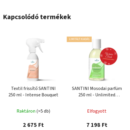
Kapcsolódó termékek
LIMITÁLT KIADÁS
Textil frissítő SANTINI
SANTINI Mosodai parfüm
250 ml - Intense Bouquet
250 ml - Unlimited
Freshness Winter Touch
Limitált kiadás
Raktáron
(>5 db)
Elfogyott
2 675 Ft
7 198 Ft