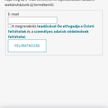
webáruházunk új termékeiről.
E-mail
A megrendelés
leadásával Ön elfogadja a Üzleti
feltételek
és a
személyes adatok védelmének
feltételei
.
FELIRATKOZÁS