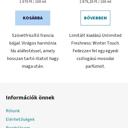
Egységár:
Egységár:
1 070 Ft / 100 ml
2 879,20 Ft / 100 ml
KOSÁRBA
BŐVEBBEN
Szövetfrissítő francia
Limitált kiadású Unlimited
bájjal. Virágos harmónia
Freshness: Winter Touch.
fás aláfestéssel, amely
Fedezzen fel egy egyedi
hosszan tartó illatot hagy
csillogású mosodai
maga után.
parfümöt.
L
á
Információk önnek
b
l
Rólunk
é
Elérhetőségek
c
Rendelésem