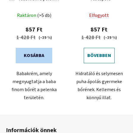
alatt
Raktáron
(>5 db)
Elfogyott
857 Ft
857 Ft
1 428 Ft
1 428 Ft
(–39 %)
(–39 %)
KOSÁRBA
BŐVEBBEN
Babakrém, amely
Hidratáló és selymesen
megnyugtatja a baba
puha ápolás gyermeke
finom bőrét a pelenka
bőrének. Kellemes és
területén.
könnyű illat.
L
á
Információk önnek