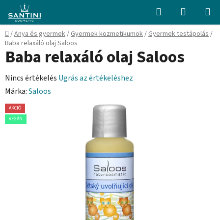
Ugrás
Keresés
KOSÁR
a
fő
Kezdőlap
/
Anya és gyermek
/
Gyermek kozmetikumok
/
Gyermek testápolás
/
tartalomhoz
Baba relaxáló olaj Saloos
Baba relaxáló olaj Saloos
A
Nincs értékelés
Ugrás az értékeléshez
termék
Márka:
Saloos
átlagos
AKCIÓ
értékelése
VEGÁN
5-
ből
0,0
csillag.