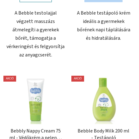
A Bebble testolajjal
A Bebble testápoló krém
végzett masszázs
ideális a gyermekek
átmelegíti a gyerekek
bőrének napi táplálására
bőrét, támogatja a
és hidratálására.
vérkeringést és felgyorsítja
az anyagcserét.
AKCIÓ
AKCIÓ
Bebbly Nappy Cream 75
Bebble Body Milk 200 ml
ml - Védőkrém a pelenka
- Testápoló