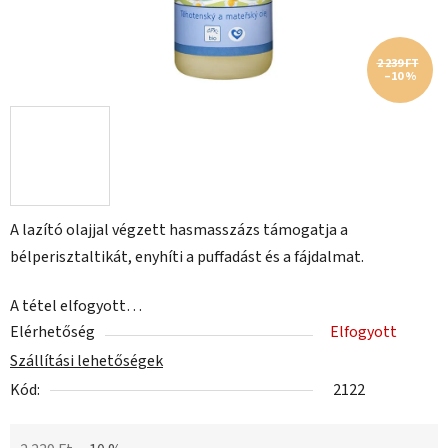
2 239 FT
–10 %
A lazító olajjal végzett hasmasszázs támogatja a
bélperisztaltikát, enyhíti a puffadást és a fájdalmat.
A tétel elfogyott…
Elérhetőség
Elfogyott
Szállítási lehetőségek
Kód:
2122