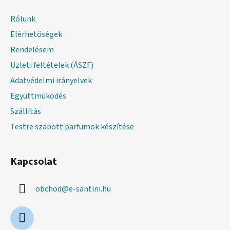
b
l
Rólunk
é
Elérhetőségek
c
Rendelésem
Üzleti feltételek (ÁSZF)
Adatvédelmi irányelvek
Együttmüködés
Szállítás
Testre szabott parfümök készítése
Kapcsolat
obchod
@
e-santini.hu