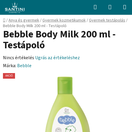
Ugrás
Keresés
KOSÁR
a
fő
Kezdőlap
/
Anya és gyermek
/
Gyermek kozmetikumok
/
Gyermek testápolás
/
tartalomhoz
Bebble Body Milk 200 ml - Testápoló
Bebble Body Milk 200 ml -
Testápoló
A
Nincs értékelés
Ugrás az értékeléshez
termék
Márka:
Bebble
átlagos
AKCIÓ
értékelése
5-
ből
0,0
csillag.