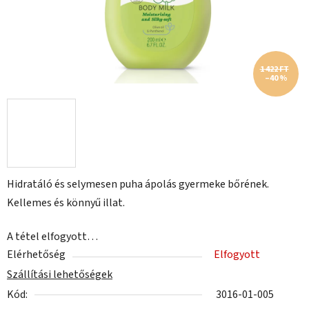
1 422 FT
–40 %
Hidratáló és selymesen puha ápolás gyermeke bőrének.
Kellemes és könnyű illat.
A tétel elfogyott…
Elérhetőség
Elfogyott
Szállítási lehetőségek
Kód:
3016-01-005