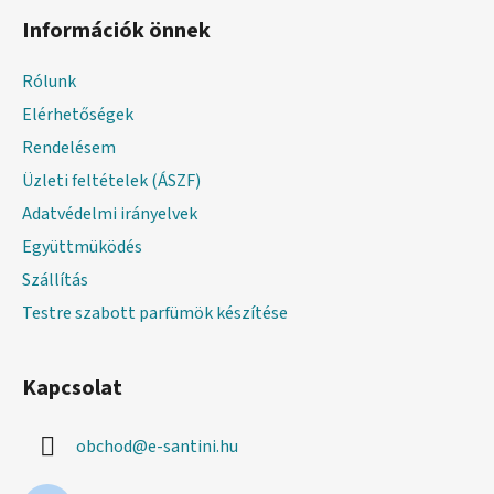
á
Információk önnek
b
l
Rólunk
é
Elérhetőségek
c
Rendelésem
Üzleti feltételek (ÁSZF)
Adatvédelmi irányelvek
Együttmüködés
Szállítás
Testre szabott parfümök készítése
Kapcsolat
obchod
@
e-santini.hu