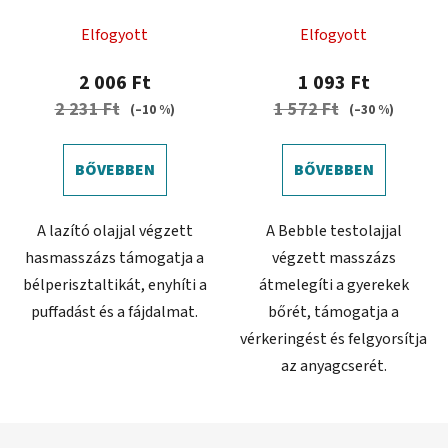
Elfogyott
Elfogyott
2 006 Ft
1 093 Ft
2 231 Ft
1 572 Ft
(–10 %)
(–30 %)
BŐVEBBEN
BŐVEBBEN
A lazító olajjal végzett
A Bebble testolajjal
hasmasszázs támogatja a
végzett masszázs
bélperisztaltikát, enyhíti a
átmelegíti a gyerekek
puffadást és a fájdalmat.
bőrét, támogatja a
vérkeringést és felgyorsítja
az anyagcserét.
L