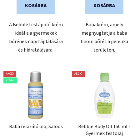
KOSÁRBA
KOSÁRBA
A Bebble testápoló krém
Babakrém, amely
ideális a gyermekek
megnyugtatja a baba
bőrének napi táplálására
finom bőrét a pelenka
és hidratálására.
területén.
AKCIÓ
AKCIÓ
VEGÁN
Baba relaxáló olaj Saloos
Bebble Body Oil 150 ml -
Gyermek testolaj