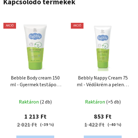
Kapcsolódó termékek
AKCIÓ
AKCIÓ
Bebble Body cream 150
Bebbly Nappy Cream 75
ml - Gyermek testápoló
ml - Védőkrém a pelenka
krém
alatt
Raktáron
(2 db)
Raktáron
(>5 db)
1 213 Ft
853 Ft
2 021 Ft
1 422 Ft
(–39 %)
(–40 %)