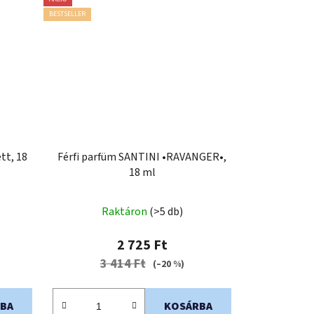
BESTSELLER
tt, 18
Férfi parfüm SANTINI •RAVANGER•,
18 ml
A
Raktáron
(>5 db)
termék
átlagos
2 725 Ft
értékelése
3 414 Ft
(–20 %)
5-
ből
BA
KOSÁRBA
0,0