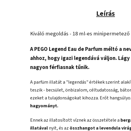
Leírás
Kiváló megoldás - 18 ml-es minipermetező
A PEGO Legend Eau de Parfum méltó a nevé
ahhoz, hogy igazi legendává váljon. Lág
nagyon férfiasnak tűnik.
A parfüm illatát a "legendás" értékek szerint ala
teszik - becsület, önbizalom, céltudatosság, bátors
ezeket a tulajdonságokat kihozza. Erőt hangsúlyo
hagyományt.
Ennek az illatosított víznek az összetétele a
berga
illatával
nyit, és az
összhangot a levendula virá