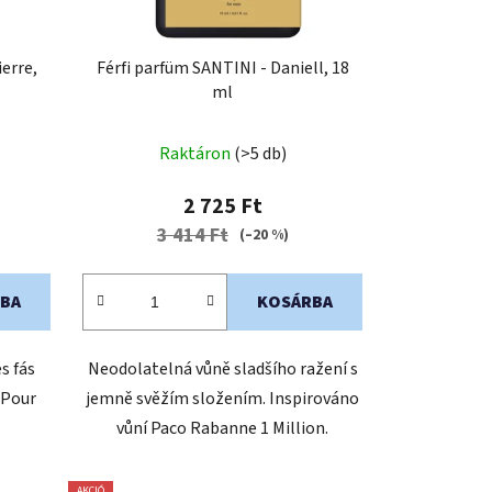
erre,
Férfi parfüm SANTINI - Daniell, 18
ml
Raktáron
(>5 db)
2 725 Ft
3 414 Ft
(–20 %)
BA
KOSÁRBA
és fás
Neodolatelná vůně sladšího ražení s
 Pour
jemně svěžím složením. Inspirováno
vůní Paco Rabanne 1 Million.
AKCIÓ