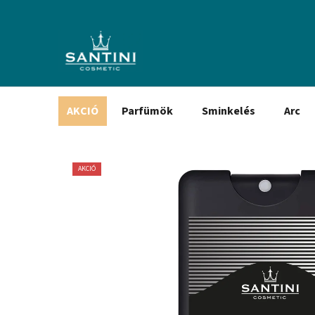
Ugrás
a
fő
tartalomhoz
AKCIÓ
Parfümök
Sminkelés
Arc
AKCIÓ