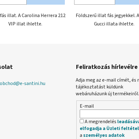
fás illat. A Carolina Herrera 212
Földszerű illat fás jegyekkel. 
VIP illat ihlette.
Gucci illata ihlette.
solat
Feliratkozás hírlevélre
Adja meg az e-mail címét, és 
obchod
@
e-santini.hu
tájékoztatást küldünk
webáruházunk új termékeiről
E-mail
A megrendelés
leadásáv
elfogadja a Üzleti feltéte
a
személyes adatok