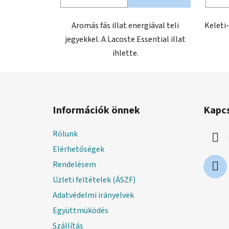
csillag.
Aromás fás illat energiával teli
Keleti-
jegyekkel. A Lacoste Essential illat
ihlette.
L
á
Információk önnek
Kapc
b
l
Rólunk
é
Elérhetőségek
c
Rendelésem
Üzleti feltételek (ÁSZF)
Adatvédelmi irányelvek
Együttmüködés
Szállítás