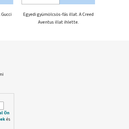
csillag.
A Gucci
Egyedi gyümölcsös-fás illat. A Creed
Aventus illat ihlette.
mi
.
al Ön
lek
és