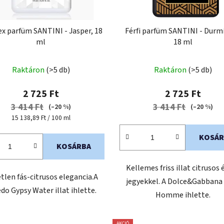
ex parfüm SANTINI - Jasper, 18
Férfi parfüm SANTINI - Durmi
ml
18 ml
Raktáron
(>5 db)
Raktáron
(>5 db)
2 725 Ft
2 725 Ft
3 414 Ft
3 414 Ft
(–20 %)
(–20 %)
Egységár:
15 138,89 Ft / 100 ml
KOSÁR
KOSÁRBA
Kellemes friss illat citrusos 
tlen fás-citrusos elegancia.A
jegyekkel. A Dolce&Gabbana
do Gypsy Water illat ihlette.
Homme ihlette.
AKCIÓ