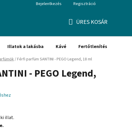
Bejelentkezés
Regisztráció
ÜRES KOSÁR
KOSÁR
Illatok a lakásba
Kávé
Fertőtlenítés
Ajánd
parfümök
/
Férfi parfüm SANTINI - PEGO Legend, 18 ml
ANTINI - PEGO Legend,
léshez
 illat.
e.