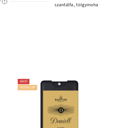
P
?
szantálfa , tölgymoha
AKCIÓ
BESTSELLER