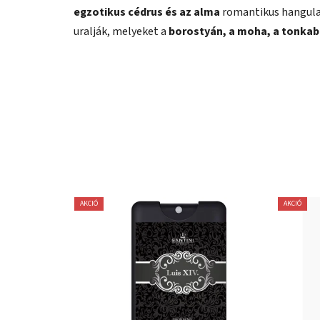
egzotikus cédrus és az alma
romantikus hangulat
uralják, melyeket a
borostyán, a moha, a tonkaba
AKCIÓ
AKCIÓ