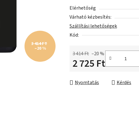
ből
Elérhetőség
0,0
Várható kézbesítés:
csillag.
Szállítási lehetőségek
Kód:
3 414 FT
–20 %
3 414 Ft
–20 %
2 725 Ft
Egységár:
Nyomtatás
Kérdés