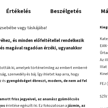
Értékelés
Beszélgetés
Má
 zsebébe vagy táskájába!
Kieg
Kate
hez, és minden előfeltétellel rendelkezik
EAN 
y és magával ragadóan érzéki, ugyanakkor
Űrta
Az il
Illat
kították ki, amelyek történelmileg az embert emberré
Kine
ág, szenvedély és báj. Így ihletet kap arra, hogy
z és
gyengédséget ébreszt, modern, de nem ad fel
FEJ
SZÍV
mott friss jegyeivel, az ananász gyümölcsös
gos
érintése egészíti ki. Ez fokozatosan a
jázmin, az