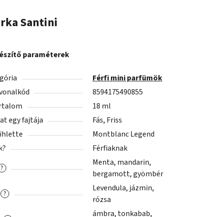
rka
Santini
észítő paraméterek
gória
Férfi mini parfümök
vonalkód
8594175490855
rtalom
18 ml
lat egy fajtája
Fás, Friss
 ihlette
Montblanc Legend
k?
Férfiaknak
Menta, mandarin,
?
bergamott, gyömbér
Levendula, jázmin,
?
rózsa
ámbra, tonkabab,