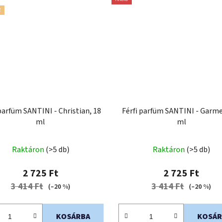
R
 parfüm SANTINI - Christian, 18
Férfi parfüm SANTINI - Garme
ml
ml
Raktáron
(>5 db)
Raktáron
(>5 db)
2 725 Ft
2 725 Ft
3 414 Ft
3 414 Ft
(–20 %)
(–20 %)
KOSÁRBA
KOSÁR