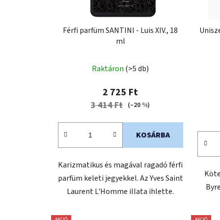
Férfi parfüm SANTINI - Luis XIV., 18
Unisz
ml
Raktáron
(>5 db)
2 725 Ft
3 414 Ft
(–20 %)
KOSÁRBA
Karizmatikus és magával ragadó férfi
Köte
parfüm keleti jegyekkel. Az Yves Saint
Byre
Laurent L'Homme illata ihlette.
AKCIÓ
AKCIÓ