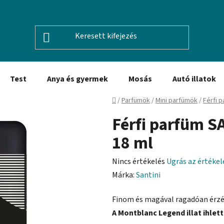
Test
Anya és gyermek
Mosás
Autó illatok
Kezdőlap
/
Parfümök
/
Mini parfümök
/
Férfi 
Férfi parfüm S
18 ml
A
Nincs értékelés
Ugrás az értéke
termék
Márka:
Santini
átlagos
Finom és magával ragadóan érzéki
értékelése
A Montblanc Legend illat ihlett
5-