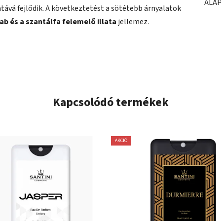
ALA
ává fejlődik. A következtetést a sötétebb árnyalatok
b és a szantálfa felemelő illata
jellemez.
Kapcsolódó termékek
AKCIÓ