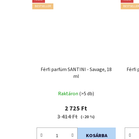
BESTSELLER
BESTSELLE
Férfi parfüm SANTINI - Savage, 18
Férfi
ml
A
Raktáron
(>5 db)
termék
átlagos
2 725 Ft
értékelése
3 414 Ft
(–20 %)
5-
ből
KOSÁRBA
0,0