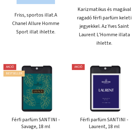
Karizmatikus és magával
Friss, sportos illat.A
ragadó férfi parfüm keleti
Chanel Allure Homme
jegyekkel. Az Yves Saint
Sport illat ihlette.
Laurent L'Homme illata
ihlette.
AKCIÓ
AKCIÓ
BESTSELLER
Férfi parfüm SANTINI -
Férfi parfüm SANTINI -
Savage, 18 ml
Laurent, 18 ml
A