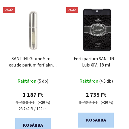
AKCIÓ
AKCIÓ
SANTINI Giome 5 ml -
Férfi parfüm SANTINI -
eau de parfum férfiaknak
Luis XIV., 18 ml
| znovu plnitelný flakon
Raktáron
(5 db)
Raktáron
(>5 db)
1 187 Ft
2 735 Ft
1 488 Ft
3 427 Ft
(–20 %)
(–20 %)
Egységár:
23 740 Ft / 100 ml
KOSÁRBA
KOSÁRBA