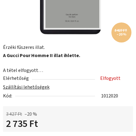
3 427 FT
–20 %
Érzéki fűszeres illat.
A Gucci Pour Homme II illat ihlette.
A tétel elfogyott…
Elérhetőség
Elfogyott
Szállítási lehetőségek
Kód:
1012020
3 427 Ft
–20 %
2 735 Ft
Egységár: