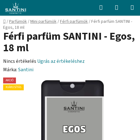
Ugrás
Keresés
KOSÁR
a
fő
Kezdőlap
/
Parfümök
/
Mini parfümök
/
Férfi parfümök
/
Férfi parfüm SANTINI -
tartalomhoz
Egos, 18 ml
Férfi parfüm SANTINI - Egos,
18 ml
A
Nincs értékelés
Ugrás az értékeléshez
termék
Márka:
Santini
átlagos
AKCIÓ
értékelése
KIÁRUSÍTÁS
5-
ből
0,0
csillag.