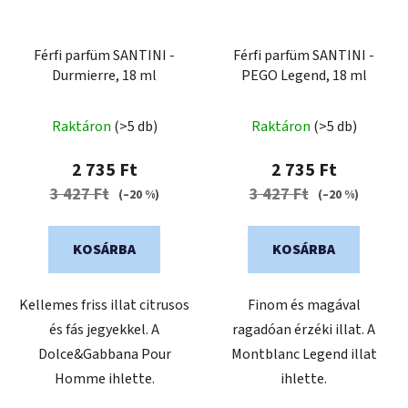
Férfi parfüm SANTINI -
Férfi parfüm SANTINI -
Durmierre, 18 ml
PEGO Legend, 18 ml
Raktáron
(>5 db)
Raktáron
(>5 db)
2 735 Ft
2 735 Ft
3 427 Ft
3 427 Ft
(–20 %)
(–20 %)
KOSÁRBA
KOSÁRBA
Kellemes friss illat citrusos
Finom és magával
és fás jegyekkel. A
ragadóan érzéki illat. A
Dolce&Gabbana Pour
Montblanc Legend illat
Homme ihlette.
ihlette.