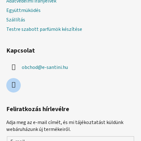
Adatvédelmi irányelvek
Együttmüködés
Szállítás
Testre szabott parfümök készítése
Kapcsolat
obchod
@
e-santini.hu
Feliratkozás hírlevélre
Adja meg az e-mail címét, és mi tájékoztatást küldünk
webáruházunk új termékeiről.