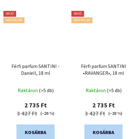
AKCIÓ
AKCIÓ
BESTSELLER
BESTSELLER
Férfi parfüm SANTINI -
Férfi parfüm SANTINI
Daniell, 18 ml
•RAVANGER•, 18 ml
A
Raktáron
(>5 db)
Raktáron
(>5 db)
termék
átlagos
2 735 Ft
2 735 Ft
értékelése
3 427 Ft
3 427 Ft
(–20 %)
(–20 %)
5-
ből
KOSÁRBA
KOSÁRBA
0,0