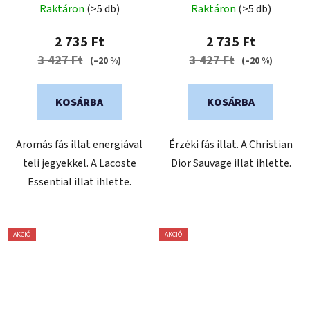
Raktáron
(>5 db)
Raktáron
(>5 db)
termék
átlagos
2 735 Ft
2 735 Ft
értékelése
3 427 Ft
3 427 Ft
(–20 %)
(–20 %)
5-
ből
KOSÁRBA
KOSÁRBA
0,0
csillag.
Aromás fás illat energiával
Érzéki fás illat. A Christian
teli jegyekkel. A Lacoste
Dior Sauvage illat ihlette.
Essential illat ihlette.
AKCIÓ
AKCIÓ