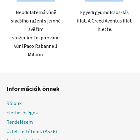
csillag.
Neodolatelná vůně
Egyedi gyümölcsös-fás
sladšího ražení s jemně
illat. A Creed Aventus illat
svěžím
ihlette.
složením. Inspirováno
vůní Paco Rabanne 1
Million.
L
á
Információk önnek
b
l
Rólunk
é
Elérhetőségek
c
Rendelésem
Üzleti feltételek (ÁSZF)