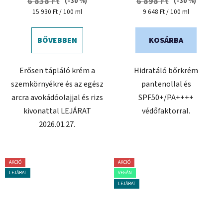
6 838 Ft
6 898 Ft
(–30 %)
(–30 %)
Egységár:
Egységár:
15 930 Ft / 100 ml
9 648 Ft / 100 ml
BŐVEBBEN
KOSÁRBA
Erősen tápláló krém a
Hidratáló bőrkrém
szemkörnyékre és az egész
pantenollal és
arcra avokádóolajjal és rizs
SPF50+/PA++++
kivonattal LEJÁRAT
védőfaktorral.
2026.01.27.
AKCIÓ
AKCIÓ
LEJÁRAT
VEGÁN
LEJÁRAT