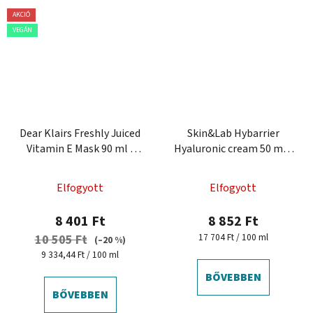
AKCIÓ
VEGÁN
Dear Klairs Freshly Juiced
Skin&Lab Hybarrier
Vitamin E Mask 90 ml -
Hyaluronic cream 50 ml -
hidratáló arcpakolás
krém hialuronsavval
Elfogyott
Elfogyott
8 401 Ft
8 852 Ft
Egységár:
17 704 Ft / 100 ml
10 505 Ft
(–20 %)
Egységár:
9 334,44 Ft / 100 ml
BŐVEBBEN
BŐVEBBEN