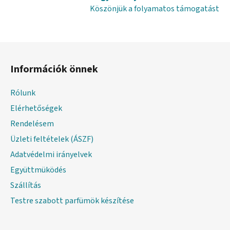
á
Köszönjük a folyamatos támogatást
s
e
l
L
e
á
m
Információk önnek
e
b
i
l
Rólunk
é
Elérhetőségek
c
Rendelésem
Üzleti feltételek (ÁSZF)
Adatvédelmi irányelvek
Együttmüködés
Szállítás
Testre szabott parfümök készítése