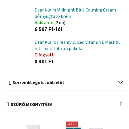
Dear Klairs Midnight Blue Calming Cream -
bőrnyugtató krém
Raktáron
(2 db)
6 507 Ft-tól
Dear Klairs Freshly Juiced Vitamin E Mask 90
ml - hidratáló arcpakolás
Elfogyott
8 401 Ft
T
Sorrend:
Legolcsóbb elöl
e
r
m
SZŰRŐ MEGNYITÁSA
é
k
T
e
AKCIÓ