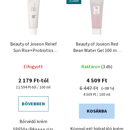
e
k
LEJÁRAT
r
r
m
e
é
n
k
d
e
e
k
Beauty of Joseon Relief
Beauty of Joseon Red
z
Sun Rice+Probiotics
Bean Water Gel 100 ml -
l
é
SPF50+ Bőrvédő krém
hidratáló gél krém
i
s
probiotikumokkal
s
Elfogyott
Raktáron
(3 db)
e
t
2 179 Ft-tól
4 509 Ft
á
Egységár:
12 594 Ft-tól / 100 ml
6 447 Ft
(–30 %)
j
Egységár:
4 509 Ft / 100 ml
a
BŐVEBBEN
KOSÁRBA
Bőrvédő krém
Könnyű gél hidratáló krém
SPF50+/PA++++ rizs