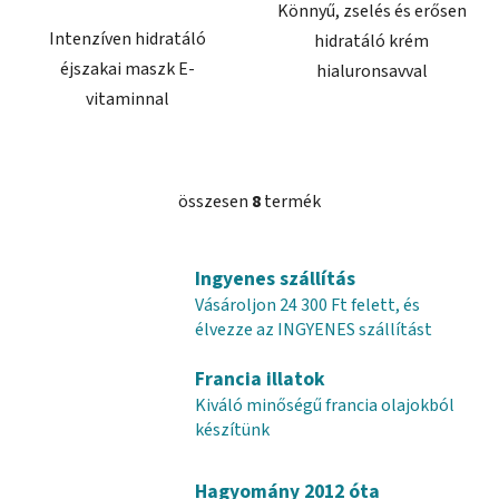
Könnyű, zselés és erősen
Intenzíven hidratáló
hidratáló krém
éjszakai maszk E-
hialuronsavval
vitaminnal
összesen
8
termék
L
i
s
Ingyenes szállítás
t
Vásároljon 24 300 Ft felett, és
a
élvezze az INGYENES szállítást
i
r
Francia illatok
á
Kiváló minőségű francia olajokból
n
készítünk
y
í
t
Hagyomány 2012 óta