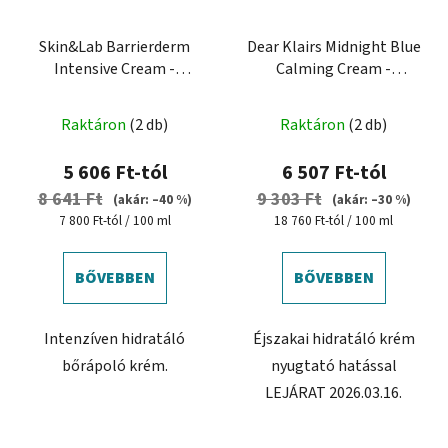
Skin&Lab Barrierderm
Dear Klairs Midnight Blue
Intensive Cream -
Calming Cream -
Intenzív hidratáló
bőrnyugtató krém
arckrém
Raktáron
(2 db)
Raktáron
(2 db)
5 606 Ft-tól
6 507 Ft-tól
8 641 Ft
9 303 Ft
(akár: –40 %)
(akár: –30 %)
Egységár:
Egységár:
7 800 Ft-tól / 100 ml
18 760 Ft-tól / 100 ml
BŐVEBBEN
BŐVEBBEN
Intenzíven hidratáló
Éjszakai hidratáló krém
bőrápoló krém.
nyugtató hatással
LEJÁRAT 2026.03.16.