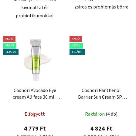
zsíros és problémás bőrre
kivonattal és
probiotikumokkal
AKCIÓ
AKCIÓ
VEGÁN
VEGÁN
LEJÁRAT
LEJÁRAT
Cosnori Avocado Eye
Cosnori Panthenol
cream All face 30 ml -
Barrier Sun Cream SPF
tápláló krém
50+/PA++++, 50 ml - bőr
krém
Elfogyott
Raktáron
(4 db)
4 779 Ft
4 824 Ft