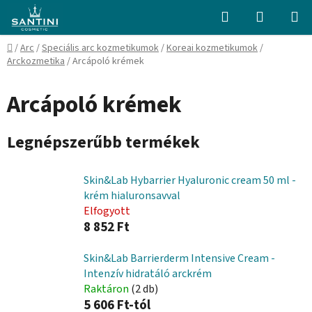
Ugrás
Keresés
KOSÁR
a
fő
Kezdőlap
/
Arc
/
Speciális arc kozmetikumok
/
Koreai kozmetikumok
/
tartalomhoz
Arckozmetika
/
Arcápoló krémek
Arcápoló krémek
Legnépszerűbb termékek
Skin&Lab Hybarrier Hyaluronic cream 50 ml -
krém hialuronsavval
Elfogyott
8 852 Ft
Skin&Lab Barrierderm Intensive Cream -
Intenzív hidratáló arckrém
Raktáron
(2 db)
5 606 Ft-tól