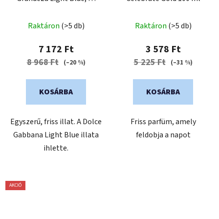
ml
Raktáron
(>5 db)
Raktáron
(>5 db)
7 172 Ft
3 578 Ft
8 968 Ft
5 225 Ft
(–20 %)
(–31 %)
KOSÁRBA
KOSÁRBA
Egyszerű, friss illat. A Dolce
Friss parfüm, amely
Gabbana Light Blue illata
feldobja a napot
ihlette.
AKCIÓ