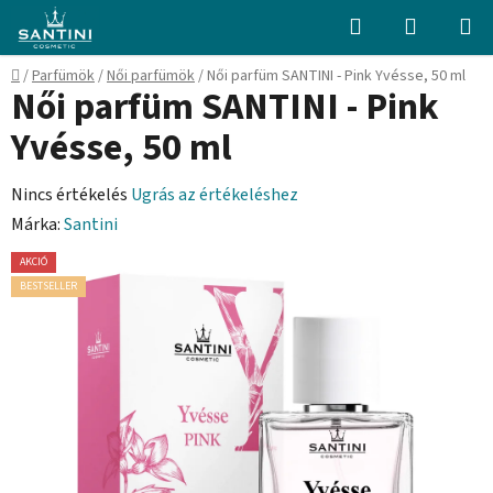
Ugrás
Keresés
KOSÁR
a
fő
Kezdőlap
/
Parfümök
/
Női parfümök
/
Női parfüm SANTINI - Pink Yvésse, 50 ml
tartalomhoz
Női parfüm SANTINI - Pink
Yvésse, 50 ml
A
Nincs értékelés
Ugrás az értékeléshez
termék
Márka:
Santini
átlagos
AKCIÓ
értékelése
BESTSELLER
5-
ből
0,0
csillag.