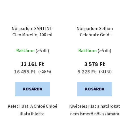
Női parfüm SANTINI -
Női parfüm Sellion
Cleo Morello, 100 ml
Celebrate Gold
csillámmal 100 ml
Raktáron
(>5 db)
Raktáron
(>5 db)
13 161 Ft
3 578 Ft
16 455 Ft
5 225 Ft
(–20 %)
(–31 %)
KOSÁRBA
KOSÁRBA
Keleti illat. A Chloé Chloé
Kivételes illat a határokat
illata ihlette.
nem ismerő nők számára