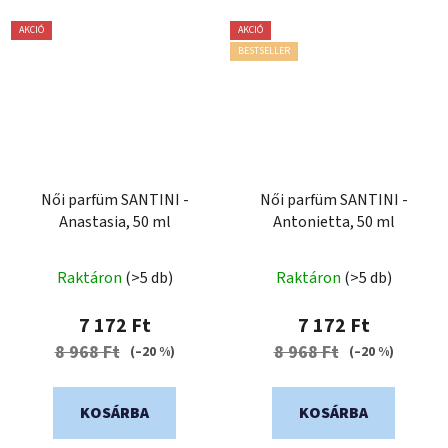
AKCIÓ
AKCIÓ
BESTSELLER
Női parfüm SANTINI -
Női parfüm SANTINI -
Anastasia, 50 ml
Antonietta, 50 ml
A
Raktáron
(>5 db)
Raktáron
(>5 db)
termék
átlagos
7 172 Ft
7 172 Ft
értékelése
8 968 Ft
8 968 Ft
(–20 %)
(–20 %)
5-
ből
KOSÁRBA
KOSÁRBA
5,0