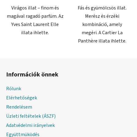
csillag.
Virágos illat – finom és
Fás és gyümölcsös illat.
magával ragadó parfüm. Az
Merész és érzéki
Yves Saint Laurent Elle
kombináció, amely
illata ihlette.
megéri. A Cartier La
Panthère illata ihlette.
L
á
Információk önnek
b
l
Rólunk
é
Elérhetőségek
c
Rendelésem
Üzleti feltételek (ÁSZF)
Adatvédelmi irányelvek
Együttmüködés