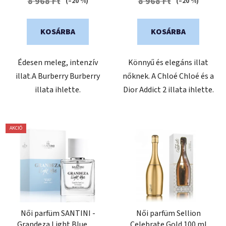
8 968 Ft
8 968 Ft
(–20 %)
(–20 %)
5-
ből
KOSÁRBA
KOSÁRBA
5,0
csillag.
Édesen meleg, intenzív
Könnyű és elegáns illat
illat.A Burberry Burberry
nőknek. A Chloé Chloé és a
illata ihlette.
Dior Addict 2 illata ihlette.
AKCIÓ
Női parfüm SANTINI -
Női parfüm Sellion
Grandeza Light Blue, 50
Celebrate Gold 100 ml