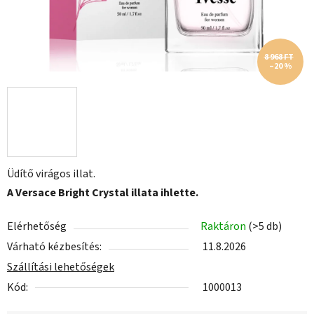
8 968 FT
–20 %
Üdítő virágos illat.
A Versace Bright Crystal illata ihlette.
Elérhetőség
Raktáron
(>5 db)
Várható kézbesítés:
11.8.2026
Szállítási lehetőségek
Kód:
1000013