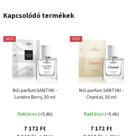
Kapcsolódó termékek
AKCIÓ
AKCIÓ
Női parfüm SANTINI -
Női parfüm SANTINI -
London Berry, 50 ml
Chantal, 50 ml
A
Raktáron
(>5 db)
Raktáron
(>5 db)
termék
átlagos
7 172 Ft
7 172 Ft
értékelése